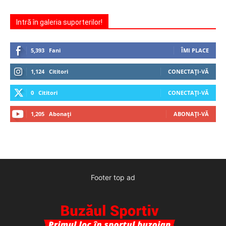
Intră în galeria suporterilor!
5,393
Fani
ÎMI PLACE
1,124
Cititori
CONECTAȚI-VĂ
0
Cititori
CONECTAȚI-VĂ
1,205
Abonați
ABONAȚI-VĂ
Footer top ad