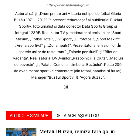
http://www.andreipitigoi.ro
Autor al cărţii „Drum printre ani – Istoria echipei de fotbal Gloria
Buzău 1971 – 2011”. În prezent redactor şef al publicaţiei Buzăul
Sportiv, fotojurnalist şi data collector Data Sports Group şi
fotograf 123RF. Realizator TV şi moderator al emisiunilor "Sport
Maxim", „Fotbal Total”, „TV Sport”, „Eurofotbal”, „Sport Maxim”,
„Arena sportivă” şi „Zona neutră”. Prezentator al emisiunilor „În
spatele uşilor de restaurant”, „Tainele pensiunii” şi "Bilet de
vacanţă". Realizator al DVD-urilor „Războinicii la Ciuta”, „Meciuri
de poveste” şi „Palatul Comunal, simbol al Buzăului”. Peste 200
de evenimente sportive comentate (din fotbal, handbal şi futsal).
Manager "Buzăul Sportiv" & "Agora Buzau".
ARTICOLE SIMILARE
DE LA ACELAȘI AUTOR
Metalul Buzău, remiză fără gol în