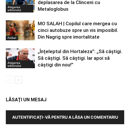
deplasarea de la Clinceni cu
Alegerea
Metaloglobus
editorului
MO SALAH | Copilul care mergea cu
cinci autobuze spre un vis imposibil.
Din Nagrig spre imortalitate
Fotbal
„Înțeleptul din Hortaleza”: „Să câștigi.
Să câștigi. Să câștigi. Iar apoi să
Alegerea
câștigi din nou!”
editorului
LĂSAȚI UN MESAJ
AUTENTIFICAȚI-VĂ PENTRU A LĂSA UN COMENTARIU