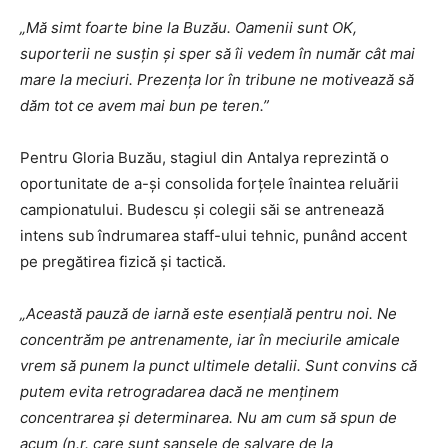
„Mă simt foarte bine la Buzău. Oamenii sunt OK,
suporterii ne susțin și sper să îi vedem în număr cât mai
mare la meciuri. Prezența lor în tribune ne motivează să
dăm tot ce avem mai bun pe teren.”
Pentru Gloria Buzău, stagiul din Antalya reprezintă o
oportunitate de a-și consolida forțele înaintea reluării
campionatului. Budescu și colegii săi se antrenează
intens sub îndrumarea staff-ului tehnic, punând accent
pe pregătirea fizică și tactică.
„Această pauză de iarnă este esențială pentru noi. Ne
concentrăm pe antrenamente, iar în meciurile amicale
vrem să punem la punct ultimele detalii. Sunt convins că
putem evita retrogradarea dacă ne menținem
concentrarea și determinarea. Nu am cum să spun de
acum (n.r. care sunt șansele de salvare de la