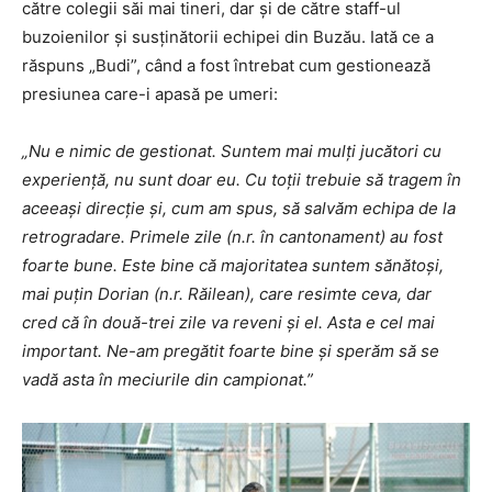
către colegii săi mai tineri, dar și de către staff-ul
buzoienilor și susținătorii echipei din Buzău. Iată ce a
răspuns „Budi”, când a fost întrebat cum gestionează
presiunea care-i apasă pe umeri:
„Nu e nimic de gestionat. Suntem mai mulți jucători cu
experiență, nu sunt doar eu. Cu toții trebuie să tragem în
aceeași direcție și, cum am spus, să salvăm echipa de la
retrogradare. Primele zile (n.r. în cantonament) au fost
foarte bune. Este bine că majoritatea suntem sănătoși,
mai puțin Dorian (n.r. Răilean), care resimte ceva, dar
cred că în două-trei zile va reveni și el. Asta e cel mai
important. Ne-am pregătit foarte bine și sperăm să se
vadă asta în meciurile din campionat.”