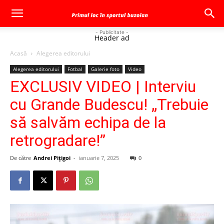
- Publicitate -
Header ad
Acasă
Alegerea editorului
Alegerea editorului
Fotbal
Galerie foto
Video
EXCLUSIV VIDEO | Interviu
cu Grande Budescu! „Trebuie
să salvăm echipa de la
retrogradare!”
De către
Andrei Pițigoi
-
ianuarie 7, 2025
0