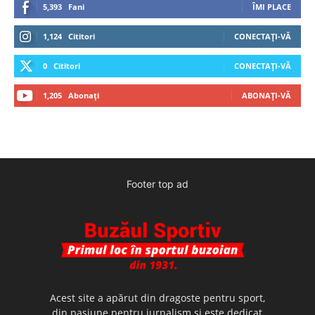
5,393
Fani
ÎMI PLACE
1,124
Cititori
CONECTAȚI-VĂ
0
Cititori
CONECTAȚI-VĂ
1,205
Abonați
ABONAȚI-VĂ
Footer top ad
Acest site a apărut din dragoste pentru sport,
din pasiune pentru jurnalism şi este dedicat