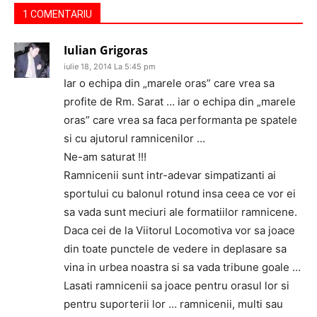
1 COMENTARIU
Iulian Grigoras
iulie 18, 2014 La 5:45 pm
Iar o echipa din „marele oras” care vrea sa
profite de Rm. Sarat … iar o echipa din „marele
oras” care vrea sa faca performanta pe spatele
si cu ajutorul ramnicenilor …
Ne-am saturat !!!
Ramnicenii sunt intr-adevar simpatizanti ai
sportului cu balonul rotund insa ceea ce vor ei
sa vada sunt meciuri ale formatiilor ramnicene.
Daca cei de la Viitorul Locomotiva vor sa joace
din toate punctele de vedere in deplasare sa
vina in urbea noastra si sa vada tribune goale …
Lasati ramnicenii sa joace pentru orasul lor si
pentru suporterii lor … ramnicenii, multi sau