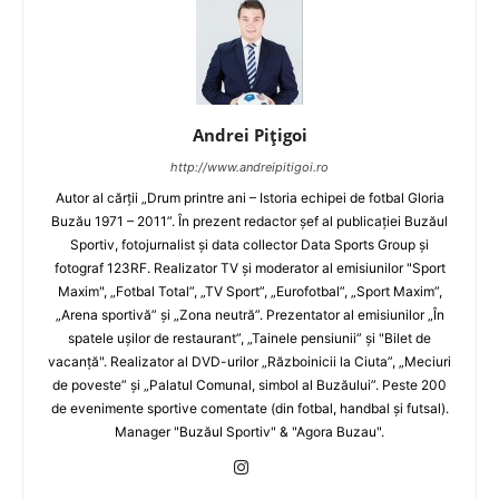
Andrei Pițigoi
http://www.andreipitigoi.ro
Autor al cărţii „Drum printre ani – Istoria echipei de fotbal Gloria
Buzău 1971 – 2011”. În prezent redactor şef al publicaţiei Buzăul
Sportiv, fotojurnalist şi data collector Data Sports Group şi
fotograf 123RF. Realizator TV şi moderator al emisiunilor "Sport
Maxim", „Fotbal Total”, „TV Sport”, „Eurofotbal”, „Sport Maxim”,
„Arena sportivă” şi „Zona neutră”. Prezentator al emisiunilor „În
spatele uşilor de restaurant”, „Tainele pensiunii” şi "Bilet de
vacanţă". Realizator al DVD-urilor „Războinicii la Ciuta”, „Meciuri
de poveste” şi „Palatul Comunal, simbol al Buzăului”. Peste 200
de evenimente sportive comentate (din fotbal, handbal şi futsal).
Manager "Buzăul Sportiv" & "Agora Buzau".