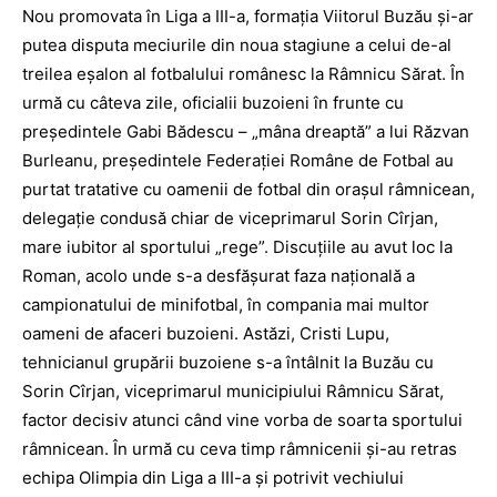
Nou promovata în Liga a III-a, formaţia Viitorul Buzău şi-ar
putea disputa meciurile din noua stagiune a celui de-al
treilea eşalon al fotbalului românesc la Râmnicu Sărat. În
urmă cu câteva zile, oficialii buzoieni în frunte cu
preşedintele Gabi Bădescu – „mâna dreaptă” a lui Răzvan
Burleanu, preşedintele Federaţiei Române de Fotbal au
purtat tratative cu oamenii de fotbal din oraşul râmnicean,
delegaţie condusă chiar de viceprimarul Sorin Cîrjan,
mare iubitor al sportului „rege”. Discuţiile au avut loc la
Roman, acolo unde s-a desfăşurat faza naţională a
campionatului de minifotbal, în compania mai multor
oameni de afaceri buzoieni. Astăzi, Cristi Lupu,
tehnicianul grupării buzoiene s-a întâlnit la Buzău cu
Sorin Cîrjan, viceprimarul municipiului Râmnicu Sărat,
factor decisiv atunci când vine vorba de soarta sportului
râmnicean. În urmă cu ceva timp râmnicenii şi-au retras
echipa Olimpia din Liga a III-a şi potrivit vechiului