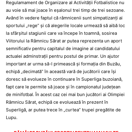
Regulamament de Organizare al Activităţii Fotbalistice nu
au voie să mai joace în eşalonul trei timp de trei sezoane.
Având în vedere faptul că râmnicenii sunt simpatizanţi ai
sportului „rege” şi că alegerile locale urmează să aibă loc
la sfârşitul stagiunii care va începe în toamnă, sosirea
Viitorului la Râmnicu Sărat ar putea reprezenta un aport
semnificativ pentru capitalul de imagine al candidatului
actualei adminstraţii pentru postul de primar. Un ajutor
important ar urma să-l primească şi formaţia din Buzău,
echipă „decimată” în această vară de jucătorii care îşi
doresc să evolueze în continuare în Superliga buzoiană,
fapt care le permite să joace şi în campionatul judeţean
de minifotbal. În acest caz cei mai bun jucători ai Olimpiei
Râmnicu Sărat, echipă ce evoluează în prezent în
Superligă, ar putea trece în „curtea” trupei pregătite de
Lupu.