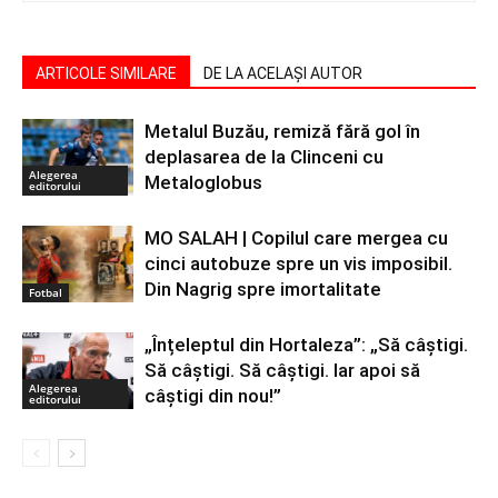
ARTICOLE SIMILARE
DE LA ACELAȘI AUTOR
Metalul Buzău, remiză fără gol în
deplasarea de la Clinceni cu
Alegerea
Metaloglobus
editorului
MO SALAH | Copilul care mergea cu
cinci autobuze spre un vis imposibil.
Din Nagrig spre imortalitate
Fotbal
„Înțeleptul din Hortaleza”: „Să câștigi.
Să câștigi. Să câștigi. Iar apoi să
Alegerea
câștigi din nou!”
editorului