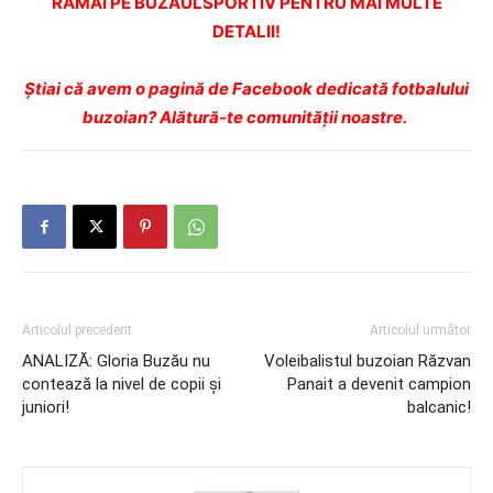
RĂMÂI PE BUZĂULSPORTIV PENTRU MAI MULTE
DETALII!
Ştiai că avem o pagină de Facebook dedicată fotbalului
buzoian? Alătură-te comunității noastre.
Articolul precedent
Articolul următor
ANALIZĂ: Gloria Buzău nu
Voleibalistul buzoian Răzvan
contează la nivel de copii şi
Panait a devenit campion
juniori!
balcanic!