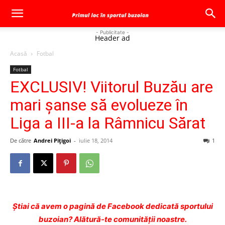
- Publicitate -
Header ad
Acasă
Fotbal
Fotbal
EXCLUSIV! Viitorul Buzău are
mari şanse să evolueze în
Liga a III-a la Râmnicu Sărat
De către
Andrei Pițigoi
-
iulie 18, 2014
1
Ştiai că avem o pagină de Facebook dedicată sportului
buzoian? Alătură-te comunității noastre.