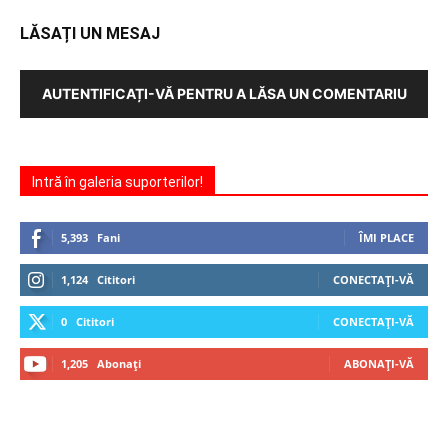
LĂSAȚI UN MESAJ
AUTENTIFICAȚI-VĂ PENTRU A LĂSA UN COMENTARIU
Intră în galeria suporterilor!
5,393
Fani
ÎMI PLACE
1,124
Cititori
CONECTAȚI-VĂ
0
Cititori
CONECTAȚI-VĂ
1,205
Abonați
ABONAȚI-VĂ