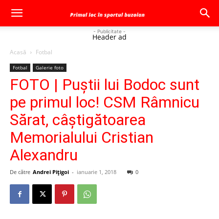
- Publicitate -
Header ad
Acasă
Fotbal
Fotbal
Galerie foto
FOTO | Puştii lui Bodoc sunt
pe primul loc! CSM Râmnicu
Sărat, câştigătoarea
Memorialului Cristian
Alexandru
De către
Andrei Pițigoi
-
ianuarie 1, 2018
0