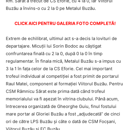
Rm. Sărat a trecut de CS Eforie, cu 4 la 0, iar Viitorul
Buzău a învins-o cu 2 la 0 pe Metalul Buzău.
CLICK AICI PENTRU GALERIA FOTO COMPLETĂ!
Extrem de echilibrat, ultimul act s-a decis la lovituri de
departajare. Micuţii lui Sorin Bodoc au câştigat
confruntarea finală cu 2 la 0, după 0 la 0 în timp
regulamentar. În finala mică, Metalul Buzău s-a impus cu
3 la 1 în faţa celor de la CS Eforie. Cel mai important
trofeul individual al competiţiei a fost primit de portarul
Raul Matei, component al formaţiei Viitorul Buzău. Pentru
CSM Râmnicu Sărat este prima dată când trofeul
memorialului va fi aşezat în vitrina clubului. Până acum,
întrecerea organizată de Gheorghe Guiu, finul fostului
mare portar al Gloriei Buzău a fost „adjudecată” de cinci
ori de către LPS Buzău şi câte o dată de CSM Focşani,
Viitorul Buzău şi FC Buzău.