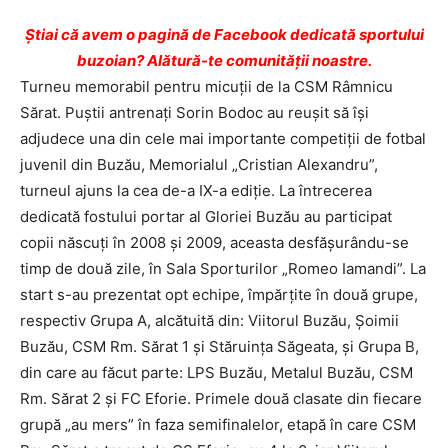
Ştiai că avem o pagină de Facebook dedicată sportului
buzoian? Alătură-te comunității noastre.
Turneu memorabil pentru micuţii de la CSM Râmnicu
Sărat. Puştii antrenaţi Sorin Bodoc au reuşit să îşi
adjudece una din cele mai importante competiţii de fotbal
juvenil din Buzău, Memorialul „Cristian Alexandru”,
turneul ajuns la cea de-a IX-a ediţie. La întrecerea
dedicată fostului portar al Gloriei Buzău au participat
copii născuţi în 2008 şi 2009, aceasta desfăşurându-se
timp de două zile, în Sala Sporturilor „Romeo Iamandi”. La
start s-au prezentat opt echipe, împărţite în două grupe,
respectiv Grupa A, alcătuită din: Viitorul Buzău, Şoimii
Buzău, CSM Rm. Sărat 1 şi Stăruinţa Săgeata, şi Grupa B,
din care au făcut parte: LPS Buzău, Metalul Buzău, CSM
Rm. Sărat 2 şi FC Eforie. Primele două clasate din fiecare
grupă „au mers” în faza semifinalelor, etapă în care CSM