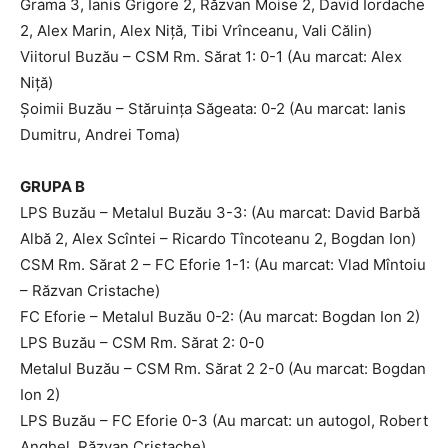
Grama 3, Ianis Grigore 2, Răzvan Moise 2, David Iordache
2, Alex Marin, Alex Niţă, Tibi Vrînceanu, Vali Călin)
Viitorul Buzău – CSM Rm. Sărat 1: 0-1 (Au marcat: Alex
Niţă)
Şoimii Buzău – Stăruinţa Săgeata: 0-2 (Au marcat: Ianis
Dumitru, Andrei Toma)
GRUPA B
LPS Buzău – Metalul Buzău 3-3: (Au marcat: David Barbă
Albă 2, Alex Scîntei – Ricardo Tîncoteanu 2, Bogdan Ion)
CSM Rm. Sărat 2 – FC Eforie 1-1: (Au marcat: Vlad Mîntoiu
– Răzvan Cristache)
FC Eforie – Metalul Buzău 0-2: (Au marcat: Bogdan Ion 2)
LPS Buzău – CSM Rm. Sărat 2: 0-0
Metalul Buzău – CSM Rm. Sărat 2 2-0 (Au marcat: Bogdan
Ion 2)
LPS Buzău – FC Eforie 0-3 (Au marcat: un autogol, Robert
Anghel, Răzvan Cristache)