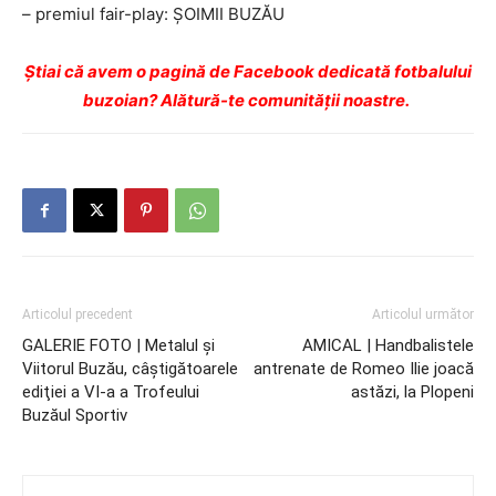
– premiul fair-play: ŞOIMII BUZĂU
Ştiai că avem o pagină de Facebook dedicată fotbalului
buzoian? Alătură-te comunității noastre.
Articolul precedent
Articolul următor
GALERIE FOTO | Metalul şi
AMICAL | Handbalistele
Viitorul Buzău, câştigătoarele
antrenate de Romeo Ilie joacă
ediţiei a VI-a a Trofeului
astăzi, la Plopeni
Buzăul Sportiv