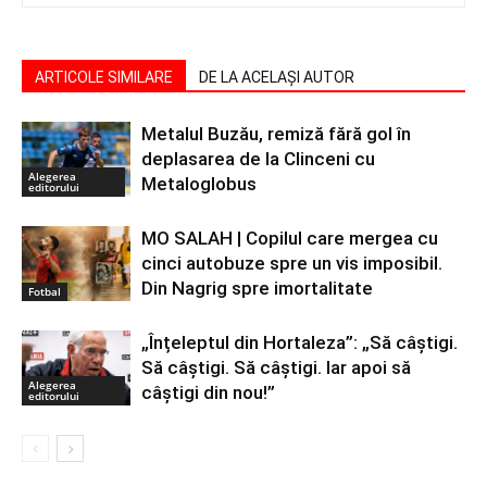
ARTICOLE SIMILARE
DE LA ACELAȘI AUTOR
Metalul Buzău, remiză fără gol în
deplasarea de la Clinceni cu
Alegerea
Metaloglobus
editorului
MO SALAH | Copilul care mergea cu
cinci autobuze spre un vis imposibil.
Din Nagrig spre imortalitate
Fotbal
„Înțeleptul din Hortaleza”: „Să câștigi.
Să câștigi. Să câștigi. Iar apoi să
Alegerea
câștigi din nou!”
editorului