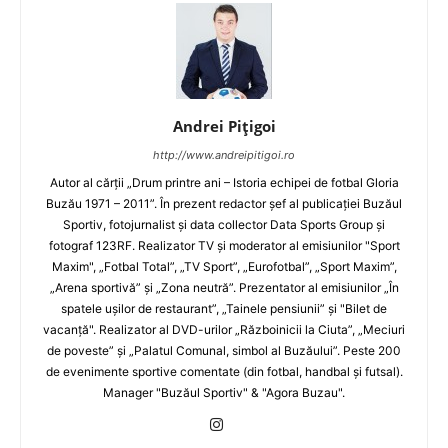
Andrei Pițigoi
http://www.andreipitigoi.ro
Autor al cărţii „Drum printre ani – Istoria echipei de fotbal Gloria
Buzău 1971 – 2011”. În prezent redactor şef al publicaţiei Buzăul
Sportiv, fotojurnalist şi data collector Data Sports Group şi
fotograf 123RF. Realizator TV şi moderator al emisiunilor "Sport
Maxim", „Fotbal Total”, „TV Sport”, „Eurofotbal”, „Sport Maxim”,
„Arena sportivă” şi „Zona neutră”. Prezentator al emisiunilor „În
spatele uşilor de restaurant”, „Tainele pensiunii” şi "Bilet de
vacanţă". Realizator al DVD-urilor „Războinicii la Ciuta”, „Meciuri
de poveste” şi „Palatul Comunal, simbol al Buzăului”. Peste 200
de evenimente sportive comentate (din fotbal, handbal şi futsal).
Manager "Buzăul Sportiv" & "Agora Buzau".