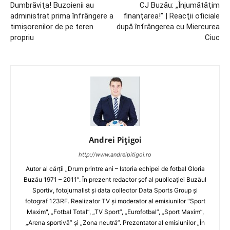
Dumbrăviţa! Buzoienii au
CJ Buzău: „Înjumătăţim
administrat prima înfrângere a
finanţarea!” | Reacţii oficiale
timişorenilor de pe teren
după înfrângerea cu Miercurea
propriu
Ciuc
Andrei Pițigoi
http://www.andreipitigoi.ro
Autor al cărţii „Drum printre ani – Istoria echipei de fotbal Gloria
Buzău 1971 – 2011”. În prezent redactor şef al publicaţiei Buzăul
Sportiv, fotojurnalist şi data collector Data Sports Group şi
fotograf 123RF. Realizator TV şi moderator al emisiunilor "Sport
Maxim", „Fotbal Total”, „TV Sport”, „Eurofotbal”, „Sport Maxim”,
„Arena sportivă” şi „Zona neutră”. Prezentator al emisiunilor „În