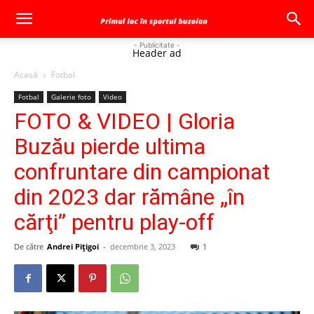
- Publicitate -
Header ad
Acasă
Fotbal
Fotbal
Galerie foto
Video
FOTO & VIDEO | Gloria
Buzău pierde ultima
confruntare din campionat
din 2023 dar rămâne „în
cărţi” pentru play-off
De către
Andrei Pițigoi
-
decembrie 3, 2023
1