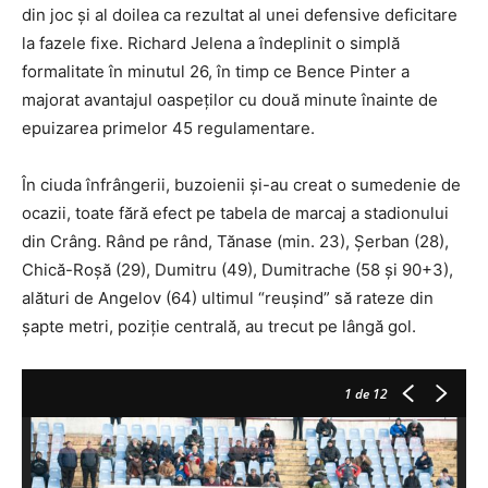
din joc şi al doilea ca rezultat al unei defensive deficitare
la fazele fixe. Richard Jelena a îndeplinit o simplă
formalitate în minutul 26, în timp ce Bence Pinter a
majorat avantajul oaspeţilor cu două minute înainte de
epuizarea primelor 45 regulamentare.
În ciuda înfrângerii, buzoienii şi-au creat o sumedenie de
ocazii, toate fără efect pe tabela de marcaj a stadionului
din Crâng. Rând pe rând, Tănase (min. 23), Şerban (28),
Chică-Roşă (29), Dumitru (49), Dumitrache (58 şi 90+3),
alături de Angelov (64) ultimul “reuşind” să rateze din
şapte metri, poziţie centrală, au trecut pe lângă gol.
1
de 12