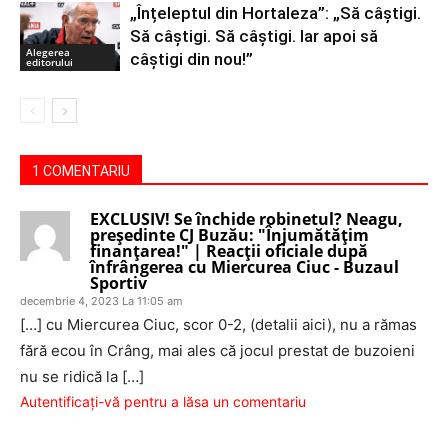
„Înțeleptul din Hortaleza”: „Să câștigi.
Să câștigi. Să câștigi. Iar apoi să
Alegerea
câștigi din nou!”
editorului
1 COMENTARIU
EXCLUSIV! Se închide robinetul? Neagu,
preşedinte CJ Buzău: "Înjumătăţim
finanţarea!" | Reacţii oficiale după
înfrângerea cu Miercurea Ciuc - Buzaul
Sportiv
decembrie 4, 2023 La 11:05 am
[…] cu Miercurea Ciuc, scor 0-2, (detalii aici), nu a rămas
fără ecou în Crâng, mai ales că jocul prestat de buzoieni
nu se ridică la […]
Autentificați-vă pentru a lăsa un comentariu