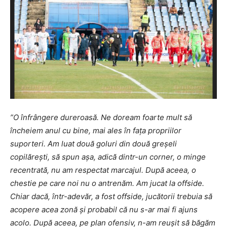
”O înfrângere dureroasă. Ne doream foarte mult să
încheiem anul cu bine, mai ales în fața propriilor
suporteri. Am luat două goluri din două greșeli
copilărești, să spun așa, adică dintr-un corner, o minge
recentrată, nu am respectat marcajul. După aceea, o
chestie pe care noi nu o antrenăm. Am jucat la offside.
Chiar dacă, într-adevăr, a fost offside, jucătorii trebuia să
acopere acea zonă și probabil că nu s-ar mai fi ajuns
acolo. După aceea, pe plan ofensiv, n-am reușit să băgăm