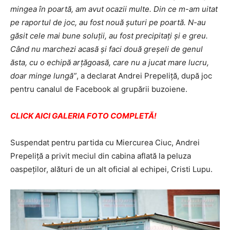
mingea în poartă, am avut ocazii multe. Din ce m-am uitat
pe raportul de joc, au fost nouă șuturi pe poartă. N-au
găsit cele mai bune soluții, au fost precipitați și e greu.
Când nu marchezi acasă și faci două greșeli de genul
ăsta, cu o echipă arțăgoasă, care nu a jucat mare lucru,
doar minge lungă”
, a declarat Andrei Prepeliţă, după joc
pentru canalul de Facebook al grupării buzoiene.
CLICK AICI GALERIA FOTO COMPLETĂ!
Suspendat pentru partida cu Miercurea Ciuc, Andrei
Prepeliţă a privit meciul din cabina aflată la peluza
oaspeţilor, alături de un alt oficial al echipei, Cristi Lupu.