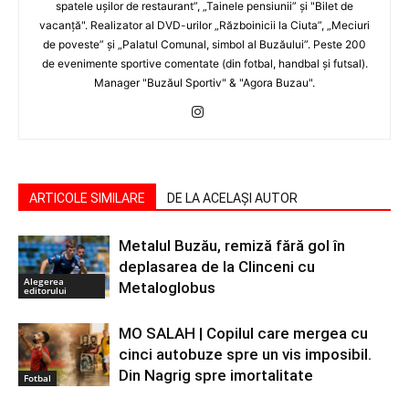
spatele uşilor de restaurant”, „Tainele pensiunii” şi "Bilet de
vacanţă". Realizator al DVD-urilor „Războinicii la Ciuta”, „Meciuri
de poveste” şi „Palatul Comunal, simbol al Buzăului”. Peste 200
de evenimente sportive comentate (din fotbal, handbal şi futsal).
Manager "Buzăul Sportiv" & "Agora Buzau".
ARTICOLE SIMILARE
DE LA ACELAȘI AUTOR
Metalul Buzău, remiză fără gol în
deplasarea de la Clinceni cu
Alegerea
Metaloglobus
editorului
MO SALAH | Copilul care mergea cu
cinci autobuze spre un vis imposibil.
Din Nagrig spre imortalitate
Fotbal