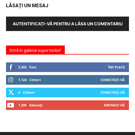
LĂSAȚI UN MESAJ
AUTENTIFICAȚI-VĂ PENTRU A LĂSA UN COMENTARIU
Intră în galeria suporterilor!
5,393
Fani
ÎMI PLACE
1,124
Cititori
CONECTAȚI-VĂ
0
Cititori
CONECTAȚI-VĂ
1,205
Abonați
ABONAȚI-VĂ