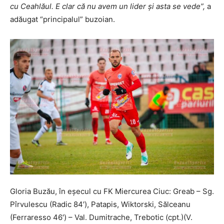
cu Ceahlăul. E clar că nu avem un lider și asta se vede”,
a
adăugat “principalul” buzoian.
Gloria Buzău, în eșecul cu FK Miercurea Ciuc: Greab – Sg.
Pîrvulescu (Radic 84′), Patapis, Wiktorski, Sălceanu
(Ferraresso 46′) – Val. Dumitrache, Trebotic (cpt.)(V.