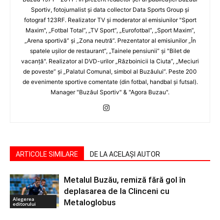
Sportiv, fotojurnalist şi data collector Data Sports Group şi
fotograf 123RF. Realizator TV şi moderator al emisiunilor "Sport
Maxim", „Fotbal Total”, „TV Sport”, „Eurofotbal”, „Sport Maxim”,
„Arena sportivă” şi „Zona neutră”. Prezentator al emisiunilor „În
spatele uşilor de restaurant”, „Tainele pensiunii” şi "Bilet de
vacanţă". Realizator al DVD-urilor „Războinicii la Ciuta”, „Meciuri
de poveste” şi „Palatul Comunal, simbol al Buzăului”. Peste 200
de evenimente sportive comentate (din fotbal, handbal şi futsal).
Manager "Buzăul Sportiv" & "Agora Buzau".
ARTICOLE SIMILARE
DE LA ACELAȘI AUTOR
Metalul Buzău, remiză fără gol în
deplasarea de la Clinceni cu
Alegerea
Metaloglobus
editorului