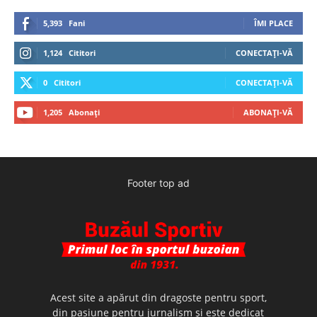
5,393
Fani
ÎMI PLACE
1,124
Cititori
CONECTAȚI-VĂ
0
Cititori
CONECTAȚI-VĂ
1,205
Abonați
ABONAȚI-VĂ
Footer top ad
Acest site a apărut din dragoste pentru sport,
din pasiune pentru jurnalism şi este dedicat