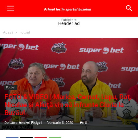
- Publicitate -
Header ad
Acasă
Fotbal
Fotbal
FOTO & VIDEO | Marica, Cernat, Lupu, Raţ,
Niculae şi Aliuţă vin să înfrunte Gloria la
Buzău!
De către
Andrei Pițigoi
-
februarie 8, 2020
0