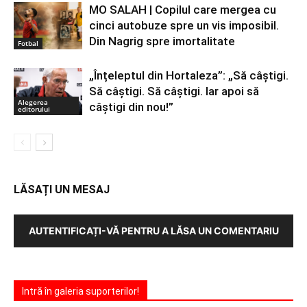
MO SALAH | Copilul care mergea cu
cinci autobuze spre un vis imposibil.
Din Nagrig spre imortalitate
Fotbal
„Înțeleptul din Hortaleza”: „Să câștigi.
Să câștigi. Să câștigi. Iar apoi să
Alegerea
câștigi din nou!”
editorului
LĂSAȚI UN MESAJ
AUTENTIFICAȚI-VĂ PENTRU A LĂSA UN COMENTARIU
Intră în galeria suporterilor!