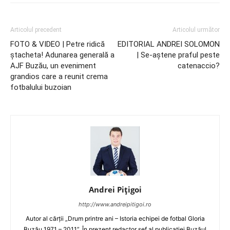
Articolul precedent
Articolul următor
FOTO & VIDEO | Petre ridică
EDITORIAL ANDREI SOLOMON
ştacheta! Adunarea generală a
| Se-aștene praful peste
AJF Buzău, un eveniment
catenaccio?
grandios care a reunit crema
fotbalului buzoian
Andrei Pițigoi
http://www.andreipitigoi.ro
Autor al cărţii „Drum printre ani – Istoria echipei de fotbal Gloria
Buzău 1971 – 2011”. În prezent redactor şef al publicaţiei Buzăul