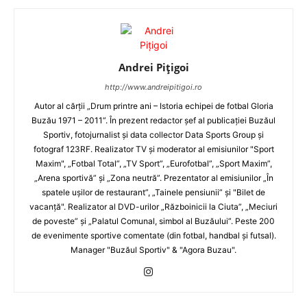
Andrei Pițigoi
http://www.andreipitigoi.ro
Autor al cărţii „Drum printre ani – Istoria echipei de fotbal Gloria
Buzău 1971 – 2011”. În prezent redactor şef al publicaţiei Buzăul
Sportiv, fotojurnalist şi data collector Data Sports Group şi
fotograf 123RF. Realizator TV şi moderator al emisiunilor "Sport
Maxim", „Fotbal Total”, „TV Sport”, „Eurofotbal”, „Sport Maxim”,
„Arena sportivă” şi „Zona neutră”. Prezentator al emisiunilor „În
spatele uşilor de restaurant”, „Tainele pensiunii” şi "Bilet de
vacanţă". Realizator al DVD-urilor „Războinicii la Ciuta”, „Meciuri
de poveste” şi „Palatul Comunal, simbol al Buzăului”. Peste 200
de evenimente sportive comentate (din fotbal, handbal şi futsal).
Manager "Buzăul Sportiv" & "Agora Buzau".