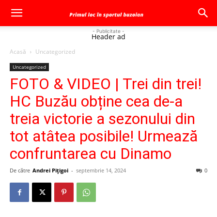
- Publicitate -
Header ad
Acasă
Uncategorized
Uncategorized
FOTO & VIDEO | Trei din trei!
HC Buzău obține cea de-a
treia victorie a sezonului din
tot atâtea posibile! Urmează
confruntarea cu Dinamo
De către
Andrei Pițigoi
-
septembrie 14, 2024
0