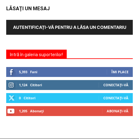
LĂSAȚI UN MESAJ
AUTENTIFICAȚI-VĂ PENTRU A LĂSA UN COMENTARIU
Intră în galeria suporterilor!
5,393
Fani
ÎMI PLACE
1,124
Cititori
CONECTAȚI-VĂ
0
Cititori
CONECTAȚI-VĂ
1,205
Abonați
ABONAȚI-VĂ