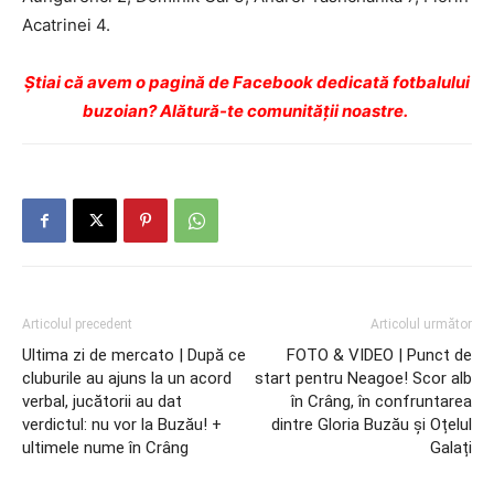
Acatrinei 4.
Ştiai că avem o pagină de Facebook dedicată fotbalului
buzoian? Alătură-te comunității noastre.
Articolul precedent
Articolul următor
Ultima zi de mercato | După ce
FOTO & VIDEO | Punct de
cluburile au ajuns la un acord
start pentru Neagoe! Scor alb
verbal, jucătorii au dat
în Crâng, în confruntarea
verdictul: nu vor la Buzău! +
dintre Gloria Buzău și Oțelul
ultimele nume în Crâng
Galați