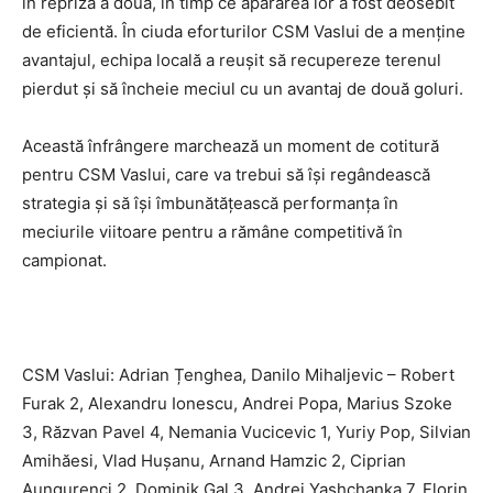
în repriza a doua, în timp ce apărarea lor a fost deosebit
de eficientă. În ciuda eforturilor CSM Vaslui de a menține
avantajul, echipa locală a reușit să recupereze terenul
pierdut și să încheie meciul cu un avantaj de două goluri.
Această înfrângere marchează un moment de cotitură
pentru CSM Vaslui, care va trebui să își regândească
strategia și să își îmbunătățească performanța în
meciurile viitoare pentru a rămâne competitivă în
campionat.
CSM Vaslui: Adrian Țenghea, Danilo Mihaljevic – Robert
Furak 2, Alexandru Ionescu, Andrei Popa, Marius Szoke
3, Răzvan Pavel 4, Nemania Vucicevic 1, Yuriy Pop, Silvian
Amihăesi, Vlad Hușanu, Arnand Hamzic 2, Ciprian
Aungurenci 2, Dominik Gal 3, Andrei Yashchanka 7, Florin