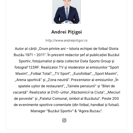
Andrei Pițigoi
http://www.andreipitigoi.ro
Autor al cărţii „Drum printre ani – Istoria echipei de fotbal Gloria
Buzău 1971 – 2011”. În prezent redactor şef al publicaţiei Buzăul
Sportiv, fotojurnalist şi data collector Data Sports Group şi
fotograf 123RF. Realizator TV şi moderator al emisiunilor "Sport
Maxim", „Fotbal Total”, „TV Sport”, „Eurofotbal”, „Sport Maxim”,
„Arena sportivă” şi „Zona neutră”. Prezentator al emisiunilor „În
spatele uşilor de restaurant”, „Tainele pensiunii” şi "Bilet de
vacanţă". Realizator al DVD-urilor „Războinicii la Ciuta”, „Meciuri
de poveste” şi „Palatul Comunal, simbol al Buzăului”. Peste 200
de evenimente sportive comentate (din fotbal, handbal şi futsal).
Manager "Buzăul Sportiv" & "Agora Buzau".