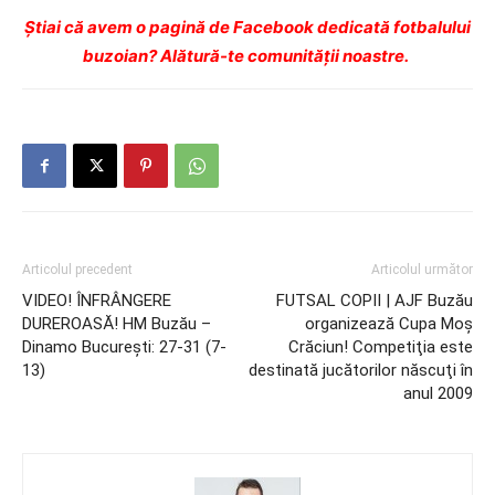
Ştiai că avem o pagină de Facebook dedicată fotbalului
buzoian? Alătură-te comunității noastre.
Articolul precedent
Articolul următor
VIDEO! ÎNFRÂNGERE
FUTSAL COPII | AJF Buzău
DUREROASĂ! HM Buzău –
organizează Cupa Moş
Dinamo Bucureşti: 27-31 (7-
Crăciun! Competiţia este
13)
destinată jucătorilor născuţi în
anul 2009