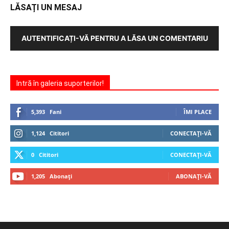
LĂSAȚI UN MESAJ
AUTENTIFICAȚI-VĂ PENTRU A LĂSA UN COMENTARIU
Intră în galeria suporterilor!
5,393
Fani
ÎMI PLACE
1,124
Cititori
CONECTAȚI-VĂ
0
Cititori
CONECTAȚI-VĂ
1,205
Abonați
ABONAȚI-VĂ