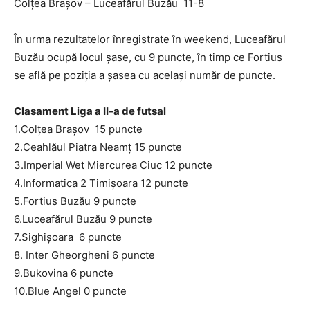
Colţea Braşov – Luceafărul Buzău 11-8
În urma rezultatelor înregistrate în weekend, Luceafărul
Buzău ocupă locul şase, cu 9 puncte, în timp ce Fortius
se află pe poziţia a şasea cu acelaşi număr de puncte.
Clasament Liga a II-a de futsal
1.Colţea Braşov 15 puncte
2.Ceahlăul Piatra Neamţ 15 puncte
3.Imperial Wet Miercurea Ciuc 12 puncte
4.Informatica 2 Timişoara 12 puncte
5.Fortius Buzău 9 puncte
6.Luceafărul Buzău 9 puncte
7.Sighişoara 6 puncte
8. Inter Gheorgheni 6 puncte
9.Bukovina 6 puncte
10.Blue Angel 0 puncte