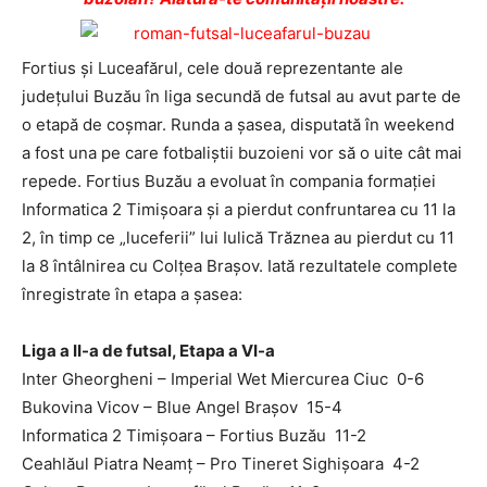
Fortius şi Luceafărul, cele două reprezentante ale
judeţului Buzău în liga secundă de futsal au avut parte de
o etapă de coşmar. Runda a şasea, disputată în weekend
a fost una pe care fotbaliştii buzoieni vor să o uite cât mai
repede. Fortius Buzău a evoluat în compania formaţiei
Informatica 2 Timişoara şi a pierdut confruntarea cu 11 la
2, în timp ce „luceferii” lui Iulică Trăznea au pierdut cu 11
la 8 întâlnirea cu Colţea Braşov. Iată rezultatele complete
înregistrate în etapa a şasea:
Liga a II-a de futsal, Etapa a VI-a
Inter Gheorgheni – Imperial Wet Miercurea Ciuc 0-6
Bukovina Vicov – Blue Angel Braşov 15-4
Informatica 2 Timişoara – Fortius Buzău 11-2
Ceahlăul Piatra Neamţ – Pro Tineret Sighişoara 4-2