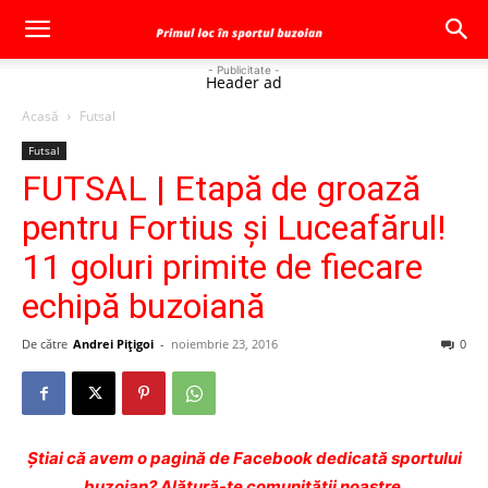
- Publicitate -
Header ad
Acasă
Futsal
Futsal
FUTSAL | Etapă de groază
pentru Fortius şi Luceafărul!
11 goluri primite de fiecare
echipă buzoiană
De către
Andrei Pițigoi
-
noiembrie 23, 2016
0
Ştiai că avem o pagină de Facebook dedicată sportului
buzoian? Alătură-te comunității noastre.