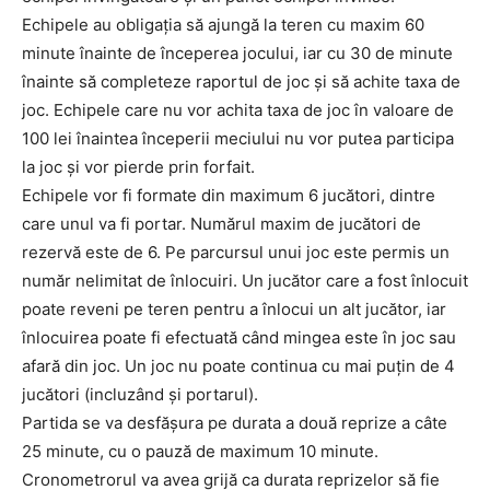
Echipele au obligaţia să ajungă la teren cu maxim 60
minute înainte de începerea jocului, iar cu 30 de minute
înainte să completeze raportul de joc şi să achite taxa de
joc. Echipele care nu vor achita taxa de joc în valoare de
100 lei înaintea începerii meciului nu vor putea participa
la joc şi vor pierde prin forfait.
Echipele vor fi formate din maximum 6 jucători, dintre
care unul va fi portar. Numărul maxim de jucători de
rezervă este de 6. Pe parcursul unui joc este permis un
număr nelimitat de înlocuiri. Un jucător care a fost înlocuit
poate reveni pe teren pentru a înlocui un alt jucător, iar
înlocuirea poate fi efectuată când mingea este în joc sau
afară din joc. Un joc nu poate continua cu mai puţin de 4
jucători (incluzând şi portarul).
Partida se va desfăşura pe durata a două reprize a câte
25 minute, cu o pauză de maximum 10 minute.
Cronometrorul va avea grijă ca durata reprizelor să fie