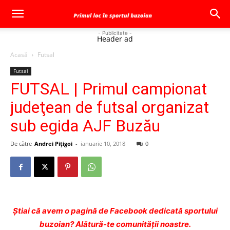
- Publicitate -
Header ad
Acasă
Futsal
Futsal
FUTSAL | Primul campionat
judeţean de futsal organizat
sub egida AJF Buzău
De către
Andrei Pițigoi
-
ianuarie 10, 2018
0
Ştiai că avem o pagină de Facebook dedicată sportului
buzoian? Alătură-te comunității noastre.