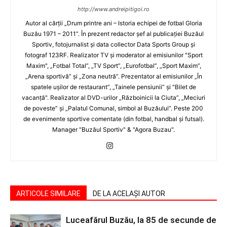
http://www.andreipitigoi.ro
Autor al cărţii „Drum printre ani – Istoria echipei de fotbal Gloria
Buzău 1971 – 2011”. În prezent redactor şef al publicaţiei Buzăul
Sportiv, fotojurnalist şi data collector Data Sports Group şi
fotograf 123RF. Realizator TV şi moderator al emisiunilor "Sport
Maxim", „Fotbal Total”, „TV Sport”, „Eurofotbal”, „Sport Maxim”,
„Arena sportivă” şi „Zona neutră”. Prezentator al emisiunilor „În
spatele uşilor de restaurant”, „Tainele pensiunii” şi "Bilet de
vacanţă". Realizator al DVD-urilor „Războinicii la Ciuta”, „Meciuri
de poveste” şi „Palatul Comunal, simbol al Buzăului”. Peste 200
de evenimente sportive comentate (din fotbal, handbal şi futsal).
Manager "Buzăul Sportiv" & "Agora Buzau".
ARTICOLE SIMILARE
DE LA ACELAȘI AUTOR
Luceafărul Buzău, la 85 de secunde de