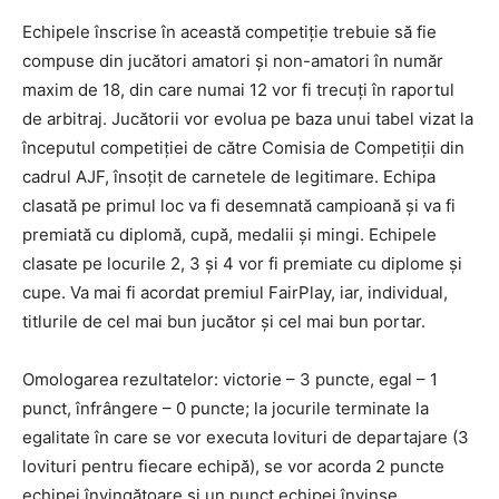
Echipele înscrise în această competiţie trebuie să fie
compuse din jucători amatori şi non-amatori în număr
maxim de 18, din care numai 12 vor fi trecuţi în raportul
de arbitraj. Jucătorii vor evolua pe baza unui tabel vizat la
începutul competiţiei de către Comisia de Competiţii din
cadrul AJF, însoţit de carnetele de legitimare. Echipa
clasată pe primul loc va fi desemnată campioană şi va fi
premiată cu diplomă, cupă, medalii şi mingi. Echipele
clasate pe locurile 2, 3 şi 4 vor fi premiate cu diplome şi
cupe. Va mai fi acordat premiul FairPlay, iar, individual,
titlurile de cel mai bun jucător şi cel mai bun portar.
Omologarea rezultatelor: victorie – 3 puncte, egal – 1
punct, înfrângere – 0 puncte; la jocurile terminate la
egalitate în care se vor executa lovituri de departajare (3
lovituri pentru fiecare echipă), se vor acorda 2 puncte
echipei învingătoare şi un punct echipei învinse.