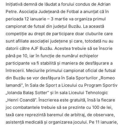
Iniţiativă demnă de lăudat a forului condus de Adrian
Petre. Asociaţia Judeţeană de Fotbal a anunţat că în
perioada 12 ianuarie – 3 martie va organiza primul
campionat de futsal din judeţul Buzău. La această
competiţie au drept de participare doar cluburile care
sunt afiliate asociaţiei judeţene şi care, totodată nu au
datorii către AJF Buzău. Acestea trebuie să se înscrie
până pe 10, iar în funcţie de numărul echipelor
participante va fi stabilită şi maniera de desfăşurare a
întrecerii. Meciurile primului campionat oficial de futsal
din Buzău se vor desfăşura în Sala Sporturilor „Romeo
Iamandi”, în Sala de Sport a Liceului cu Program Sportiv
„Iolanda Balaş Sotter” şi în sala Liceului Tehnologic
„Henri Coandă”. Înscrierea este gratuită, însă la fiecare
joc combatantele trebuie să se prezinte cu 100 de lei,
taxă care reprezintă baremul de arbitraj, de observare,
asistenţă medicală şi organizarea jocului. Pe 11 ianuarie,