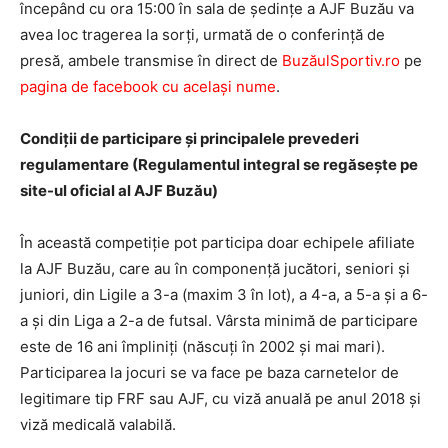
începând cu ora 15:00 în sala de şedinţe a AJF Buzău va
avea loc tragerea la sorţi, urmată de o conferinţă de
presă, ambele transmise în direct de
BuzăulSportiv.ro
pe
pagina de facebook cu acelaşi nume
.
Condiţii de participare şi principalele prevederi
regulamentare (Regulamentul integral se regăseşte pe
site-ul oficial al AJF Buzău)
În această competiţie pot participa doar echipele afiliate
la AJF Buzău, care au în componenţă jucători, seniori şi
juniori, din Ligile a 3-a (maxim 3 în lot), a 4-a, a 5-a şi a 6-
a şi din Liga a 2-a de futsal. Vârsta minimă de participare
este de 16 ani împliniţi (născuţi în 2002 şi mai mari).
Participarea la jocuri se va face pe baza carnetelor de
legitimare tip FRF sau AJF, cu viză anuală pe anul 2018 şi
viză medicală valabilă.