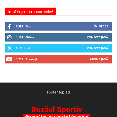
Intră în galeria suporterilor!
5,393
Fani
ÎMI PLACE
1,124
Cititori
CONECTAȚI-VĂ
0
Cititori
CONECTAȚI-VĂ
1,205
Abonați
ABONAȚI-VĂ
Footer top ad