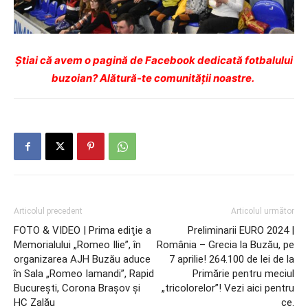
Ştiai că avem o pagină de Facebook dedicată fotbalului
buzoian? Alătură-te comunității noastre.
Articolul precedent
Articolul următor
FOTO & VIDEO | Prima ediţie a
Preliminarii EURO 2024 |
Memorialului „Romeo Ilie”, în
România – Grecia la Buzău, pe
organizarea AJH Buzău aduce
7 aprilie! 264.100 de lei de la
în Sala „Romeo Iamandi”, Rapid
Primărie pentru meciul
Bucureşti, Corona Braşov şi
„tricolorelor”! Vezi aici pentru
HC Zalău
ce.