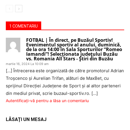
1 COMENTARIU
FOTBAL | În direct, pe Buzăul Sportiv!
Evenimentul sportiv al anului, duminică,
de la ora 14:00 în Sala Sporturilor “Romeo
Iamandi”! Selecţionata judeţului Buzău
vs. Romania All Stars - Știri din Buzău
martie 16, 2024 La 10:09 am
[…] Întrecerea este organizată de către promotorul Adrian
Troşcenco şi Aurelian Trifan, alături de MaxBet, cu
sprijinul Direcţiei Judeţene de Sport şi al altor parteneri
din mediul privat, scrie buzaul-sportiv.ro. […]
Autentificați-vă pentru a lăsa un comentariu
LĂSAȚI UN MESAJ