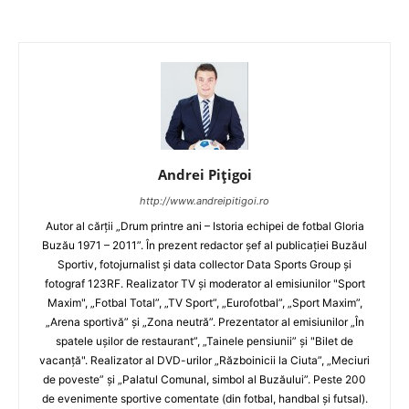
Andrei Pițigoi
http://www.andreipitigoi.ro
Autor al cărţii „Drum printre ani – Istoria echipei de fotbal Gloria
Buzău 1971 – 2011”. În prezent redactor şef al publicaţiei Buzăul
Sportiv, fotojurnalist şi data collector Data Sports Group şi
fotograf 123RF. Realizator TV şi moderator al emisiunilor "Sport
Maxim", „Fotbal Total”, „TV Sport”, „Eurofotbal”, „Sport Maxim”,
„Arena sportivă” şi „Zona neutră”. Prezentator al emisiunilor „În
spatele uşilor de restaurant”, „Tainele pensiunii” şi "Bilet de
vacanţă". Realizator al DVD-urilor „Războinicii la Ciuta”, „Meciuri
de poveste” şi „Palatul Comunal, simbol al Buzăului”. Peste 200
de evenimente sportive comentate (din fotbal, handbal şi futsal).