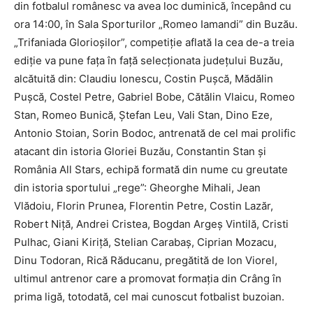
din fotbalul românesc va avea loc duminică, începând cu
ora 14:00, în Sala Sporturilor „Romeo Iamandi” din Buzău.
„Trifaniada Glorioşilor”, competiţie aflată la cea de-a treia
ediţie va pune faţa în faţă selecţionata judeţului Buzău,
alcătuită din: Claudiu Ionescu, Costin Puşcă, Mădălin
Puşcă, Costel Petre, Gabriel Bobe, Cătălin Vlaicu, Romeo
Stan, Romeo Bunică, Ştefan Leu, Vali Stan, Dino Eze,
Antonio Stoian, Sorin Bodoc, antrenată de cel mai prolific
atacant din istoria Gloriei Buzău, Constantin Stan şi
România All Stars, echipă formată din nume cu greutate
din istoria sportului „rege”: Gheorghe Mihali, Jean
Vlădoiu, Florin Prunea, Florentin Petre, Costin Lazăr,
Robert Niță, Andrei Cristea, Bogdan Argeș Vintilă, Cristi
Pulhac, Giani Kiriță, Stelian Carabaș, Ciprian Mozacu,
Dinu Todoran, Rică Răducanu, pregătită de Ion Viorel,
ultimul antrenor care a promovat formaţia din Crâng în
prima ligă, totodată, cel mai cunoscut fotbalist buzoian.