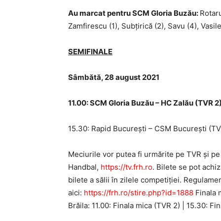
Au marcat pentru SCM Gloria Buzău:
Rotaru
Zamfirescu (1), Subțirică (2), Savu (4), Vasileu
SEMIFINALE
Sâmbătă, 28 august 2021
11.00: SCM Gloria Buzău – HC Zalău (TVR 2
15.30: Rapid Bucureşti – CSM Bucureşti (TV
Meciurile vor putea fi urmărite pe TVR și p
Handbal,
https://tv.frh.ro
. Bilete se pot achi
bilete a sălii în zilele competiției. Regulame
aici:
https://frh.ro/stire.php?id=1888
Finala 
Brăila: 11.00: Finala mica (TVR 2) | 15.30: Fi