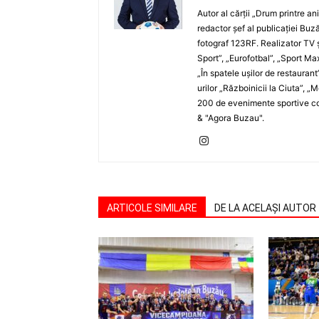
Autor al cărţii „Drum printre an
redactor şef al publicaţiei Buză
fotograf 123RF. Realizator TV ş
Sport”, „Eurofotbal”, „Sport Ma
„În spatele uşilor de restaurant
urilor „Războinicii la Ciuta”, 
200 de evenimente sportive com
& "Agora Buzau".
ARTICOLE SIMILARE
DE LA ACELAȘI AUTOR