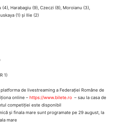
 (4), Harabagiu (9), Czeczi (8), Moroianu (3),
skaya (1) și Ilie (2)
)
R 1)
e platforma de livestreaming a Federației Române de
ziționa online –
https://www.bilete.ro
– sau la casa de
ntul competiției este disponibil
mică și finala mare sunt programate pe 29 august, la
nala mare