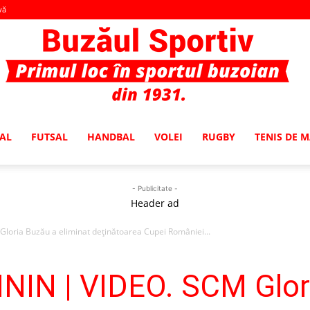
vă
AL
FUTSAL
HANDBAL
VOLEI
RUGBY
TENIS DE 
Buzaul
- Publicitate -
Header ad
ria Buzău a eliminat deţinătoarea Cupei României...
Sportiv
IN | VIDEO. SCM Glori