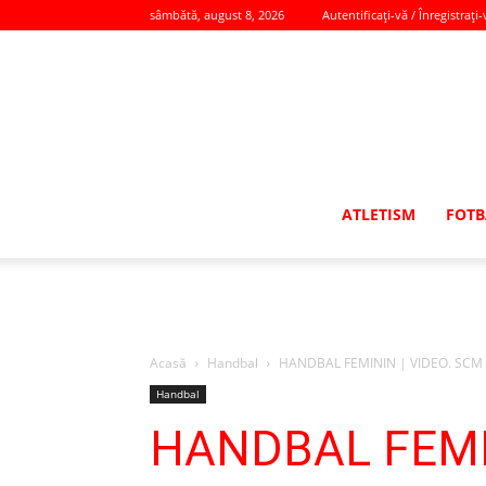
sâmbătă, august 8, 2026
Autentificați-vă / Înregistrați-
ATLETISM
FOTB
Acasă
Handbal
HANDBAL FEMININ | VIDEO. SCM Glo
Handbal
HANDBAL FEMIN