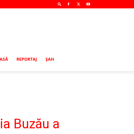
MASĂ
REPORTAJ
ŞAH
a Buzău a