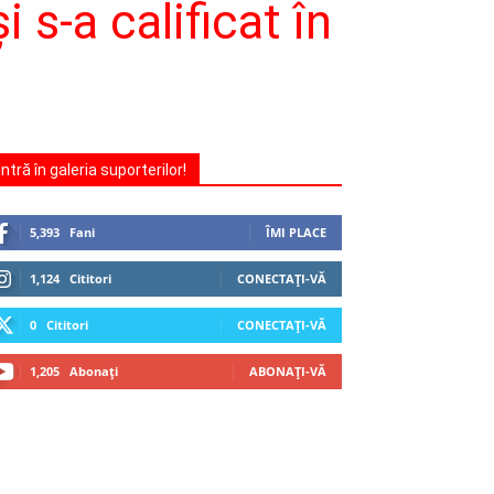
s-a calificat în
Intră în galeria suporterilor!
5,393
Fani
ÎMI PLACE
1,124
Cititori
CONECTAȚI-VĂ
0
Cititori
CONECTAȚI-VĂ
1,205
Abonați
ABONAȚI-VĂ