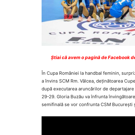
Ştiai că avem o pagină de Facebook de
În Cupa României la handbal feminin, surpriza
a învins SCM Rm. Vâlcea, deținătoarea Cupe
după executarea aruncărilor de departajare d
29-29. Gloria Buzău va înfrunta învingătoare
semifinală se vor confrunta CSM Bucureşti ş