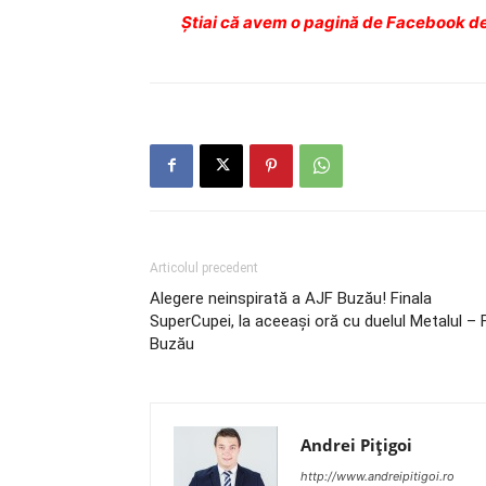
Ştiai că avem o pagină de Facebook de
Articolul precedent
Alegere neinspirată a AJF Buzău! Finala
SuperCupei, la aceeaşi oră cu duelul Metalul – 
Buzău
Andrei Pițigoi
http://www.andreipitigoi.ro