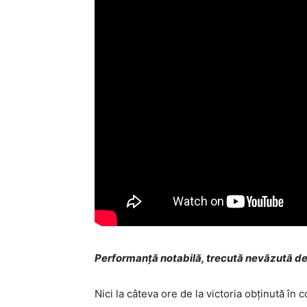
Performanţă notabilă, trecută nevăzută de c
Nici la câteva ore de la victoria obţinută î