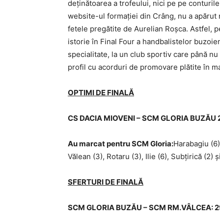
deţinătoarea a trofeului, nici pe pe conturil
website-ul formaţiei din Crâng, nu a apărut n
fetele pregătite de Aurelian Roşca. Astfel, 
istorie în Final Four a handbalistelor buzoi
specialitate, la un club sportiv care până nu
profil cu acorduri de promovare plătite în 
OPTIMI DE FINALĂ
CS DACIA MIOVENI – SCM GLORIA BUZĂU 2
Au marcat pentru SCM Gloria:
Harabagiu (6)
Vălean (3), Rotaru (3), Ilie (6), Subțirică (2) 
SFERTURI DE FINALĂ
SCM GLORIA BUZĂU – SCM RM.VÂLCEA: 29