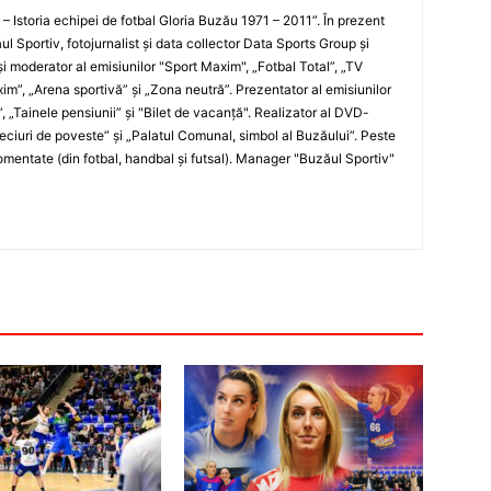
i – Istoria echipei de fotbal Gloria Buzău 1971 – 2011”. În prezent
ul Sportiv, fotojurnalist şi data collector Data Sports Group şi
i moderator al emisiunilor "Sport Maxim", „Fotbal Total”, „TV
xim”, „Arena sportivă” şi „Zona neutră”. Prezentator al emisiunilor
”, „Tainele pensiunii” şi "Bilet de vacanţă". Realizator al DVD-
„Meciuri de poveste” şi „Palatul Comunal, simbol al Buzăului”. Peste
entate (din fotbal, handbal şi futsal). Manager "Buzăul Sportiv"