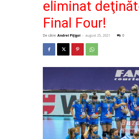
eliminat deţinăt
Final Four!
De către
Andrei Pițigoi
-
august 25, 2021
0