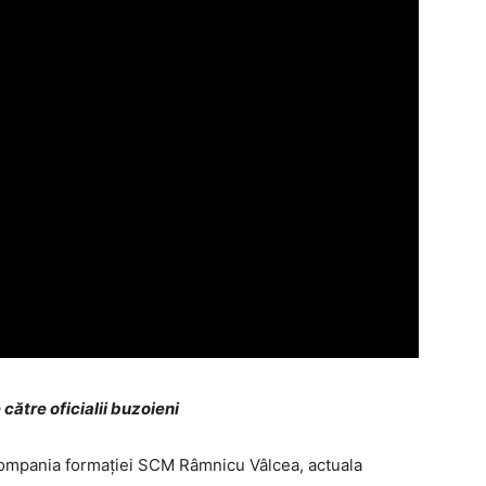
ătre oficialii buzoieni
n compania formaţiei SCM Râmnicu Vâlcea, actuala