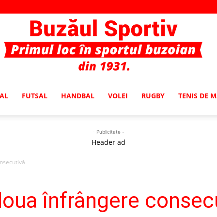
AL
FUTSAL
HANDBAL
VOLEI
RUGBY
TENIS DE 
Buzaul
- Publicitate -
Header ad
nsecutivă
Sportiv
doua înfrângere consec