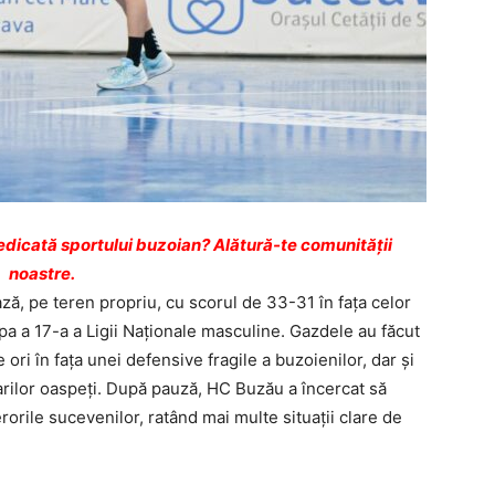
dicată sportului buzoian? Alătură-te comunității
noastre.
, pe teren propriu, cu scorul de 33-31 în fața celor
pa a 17-a a Ligii Naționale masculine. Gazdele au făcut
ri în fața unei defensive fragile a buzoienilor, dar și
arilor oaspeți. După pauză, HC Buzău a încercat să
 erorile sucevenilor, ratând mai multe situații clare de