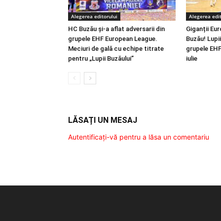
Alegerea editorului
Alegerea edit
HC Buzău și-a aflat adversarii din
Giganții Eur
grupele EHF European League.
Buzău! Lupii 
Meciuri de gală cu echipe titrate
grupele EHF
pentru „Lupii Buzăului”
iulie
LĂSAȚI UN MESAJ
Autentificați-vă pentru a lăsa un comentariu