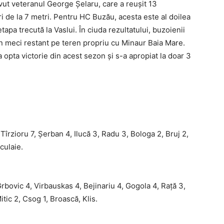
avut veteranul George Șelaru, care a reușit 13
ri de la 7 metri. Pentru HC Buzău, acesta este al doilea
apa trecută la Vaslui. În ciuda rezultatului, buzoienii
n meci restant pe teren propriu cu Minaur Baia Mare.
 opta victorie din acest sezon și s-a apropiat la doar 3
îrzioru 7, Șerban 4, Ilucă 3, Radu 3, Bologa 2, Bruj 2,
iculaie.
bovic 4, Virbauskas 4, Bejinariu 4, Gogola 4, Rață 3,
tic 2, Csog 1, Broască, Klis.