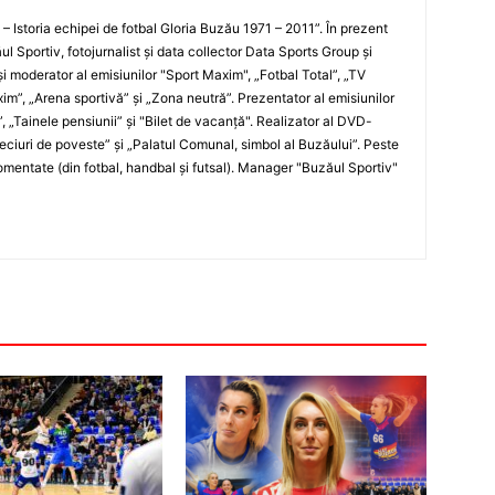
i – Istoria echipei de fotbal Gloria Buzău 1971 – 2011”. În prezent
ul Sportiv, fotojurnalist şi data collector Data Sports Group şi
i moderator al emisiunilor "Sport Maxim", „Fotbal Total”, „TV
xim”, „Arena sportivă” şi „Zona neutră”. Prezentator al emisiunilor
”, „Tainele pensiunii” şi "Bilet de vacanţă". Realizator al DVD-
„Meciuri de poveste” şi „Palatul Comunal, simbol al Buzăului”. Peste
entate (din fotbal, handbal şi futsal). Manager "Buzăul Sportiv"