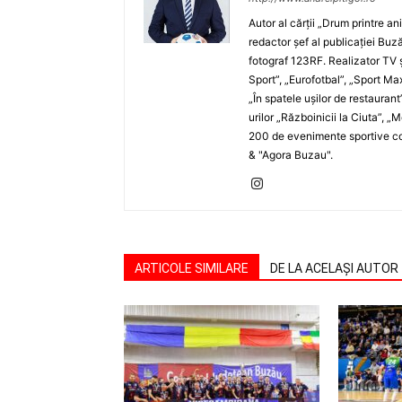
Autor al cărţii „Drum printre an
redactor şef al publicaţiei Buză
fotograf 123RF. Realizator TV ş
Sport”, „Eurofotbal”, „Sport Ma
„În spatele uşilor de restaurant
urilor „Războinicii la Ciuta”, 
200 de evenimente sportive com
& "Agora Buzau".
ARTICOLE SIMILARE
DE LA ACELAȘI AUTOR