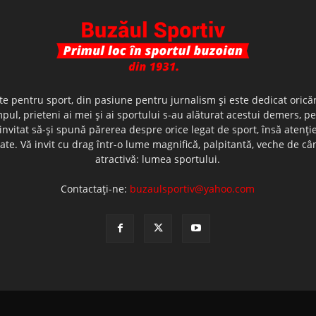
te pentru sport, din pasiune pentru jurnalism şi este dedicat oricăr
ul, prieteni ai mei şi ai sportului s-au alăturat acestui demers, p
nvitat să-şi spună părerea despre orice legat de sport, însă atenţi
olerate. Vă invit cu drag într-o lume magnifică, palpitantă, veche de
atractivă: lumea sportului.
Contactați-ne:
buzaulsportiv@yahoo.com