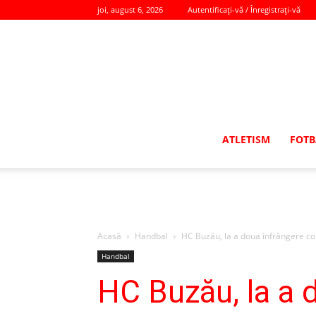
joi, august 6, 2026
Autentificați-vă / Înregistrați-vă
ATLETISM
FOTB
Acasă
Handbal
HC Buzău, la a doua înfrângere co
Handbal
HC Buzău, la a 