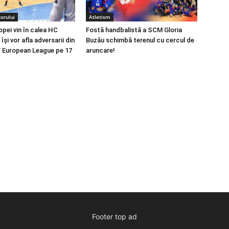
orului
Atletism
opei vin în calea HC
Fostă handbalistă a SCM Gloria
își vor afla adversarii din
Buzău schimbă terenul cu cercul de
 European League pe 17
aruncare!
Footer top ad