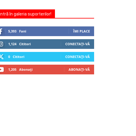
Intră în galeria suporterilor!
5,393
Fani
ÎMI PLACE
1,124
Cititori
CONECTAȚI-VĂ
0
Cititori
CONECTAȚI-VĂ
1,205
Abonați
ABONAȚI-VĂ