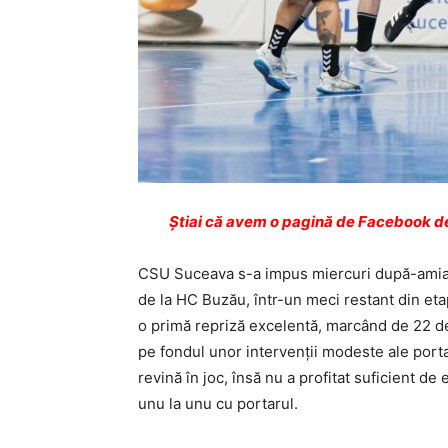
Ştiai că avem o pagină de Facebook de
CSU Suceava s-a impus miercuri după-amiază
de la HC Buzău, într-un meci restant din eta
o primă repriză excelentă, marcând de 22 de o
pe fondul unor intervenții modeste ale port
revină în joc, însă nu a profitat suficient de
unu la unu cu portarul.