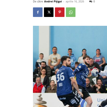
De către
Andrei Pițigoi
-
aprilie 16, 2026
0