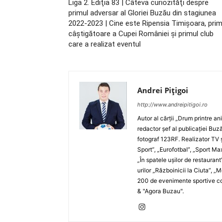
Liga 2. Ediţia 83 | Câteva curiozităţi despre
primul adversar al Gloriei Buzău din stagiunea
2022-2023 | Cine este Ripensia Timişoara, pri
câştigătoare a Cupei României şi primul club
care a realizat eventul
Andrei Pițigoi
http://www.andreipitigoi.ro
Autor al cărţii „Drum printre an
redactor şef al publicaţiei Buză
fotograf 123RF. Realizator TV ş
Sport”, „Eurofotbal”, „Sport Ma
„În spatele uşilor de restaurant
urilor „Războinicii la Ciuta”, 
200 de evenimente sportive com
& "Agora Buzau".