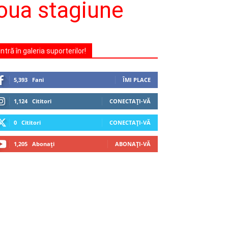
noua stagiune
Intră în galeria suporterilor!
5,393
Fani
ÎMI PLACE
1,124
Cititori
CONECTAȚI-VĂ
0
Cititori
CONECTAȚI-VĂ
1,205
Abonați
ABONAȚI-VĂ