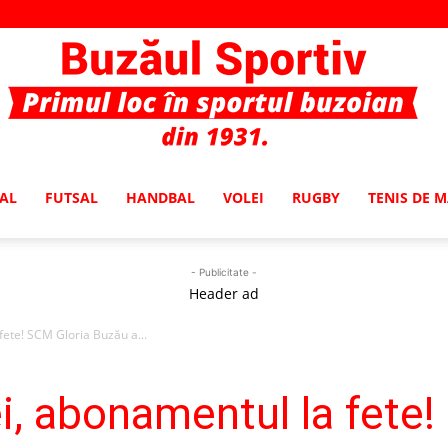
AL
FUTSAL
HANDBAL
VOLEI
RUGBY
TENIS DE 
Buzaul
- Publicitate -
Header ad
fete! SCM Gloria Buzău a...
Sportiv
ei, abonamentul la fete