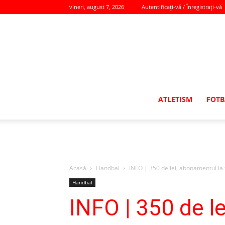
vineri, august 7, 2026
Autentificați-vă / Înregistrați-vă
ATLETISM
FOTB
Acasă
Handbal
INFO | 350 de lei, abonamentul la 
Handbal
INFO | 350 de l