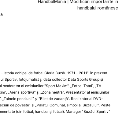
HandbalMania | Modificări importante în
handbalul românesc
ma
i – Istoria echipei de fotbal Gloria Buzău 1971 – 2011”. În prezent
ul Sportiv, fotojurnalist şi data collector Data Sports Group şi
i moderator al emisiunilor "Sport Maxim", „Fotbal Total”, „TV
xim”, „Arena sportivă” şi „Zona neutră”. Prezentator al emisiunilor
”, „Tainele pensiunii” şi "Bilet de vacanţă". Realizator al DVD-
„Meciuri de poveste” şi „Palatul Comunal, simbol al Buzăului”. Peste
entate (din fotbal, handbal şi futsal). Manager "Buzăul Sportiv"