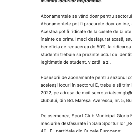
în limita locurilor disponibile.
Abonamentele se vând doar pentru sectorul
Abonamentele pot fi procurate doar online, 
Acestea pot fi ridicate de la casele de bilete
înainte de primul meci desfășurat acasă, sau 
beneficia de reducerea de 50%, la ridicarea 
studenții trebuie să prezinte actul de ident
legitimația de student, vizată la zi.
Posesorii de abonamente pentru sezonul com
aceleași locuri în sectorul E, trebuie să trim
2022, pe adresa de mail secretariatscmgb@
clubului, din Bd. Mareșal Averescu, nr. 5, B
De asemenea, Sport Club Municipal Gloria Bu
meciurile desfășurate în Sala Sporturilor „R
40 LEI, partidele din Cupele Europene;