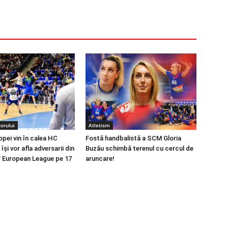
orului
Atletism
opei vin în calea HC
Fostă handbalistă a SCM Gloria
își vor afla adversarii din
Buzău schimbă terenul cu cercul de
 European League pe 17
aruncare!