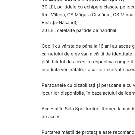
30 LEI, partidele cu echipele clasate pe lo
Rm. Vâlcea, CS Măgura Cisnădie, CS Minaur
Bistrița-Năsăud);
20 LEI, celelalte partide de handbal.
Copiii cu vârsta de până la 16 ani au acces gr
carnetului de elev sau a cărții de identitate.
plăti biletul de acces la respectiva competiți
imediata vecinătate. Locurile rezervate acesto
Persoanele cu dizabilități și persoanele cu v
locurilor disponibile, în baza actului de ident
Accesul în Sala Sporturilor „Romeo Iamandi”
de acces.
Purtarea măștii de protecție este recomandat