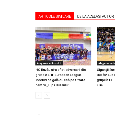
ARTICOLE SIMILARE
DE LA ACELAȘI AUTOR
Alegerea editorului
Alegerea edit
HC Buzău și-a aflat adversarii din
Giganții Eur
grupele EHF European League.
Buzău! Lupii 
Meciuri de gală cu echipe titrate
grupele EHF
pentru „Lupii Buzăului”
iulie