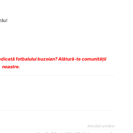
zău!
dicată fotbalului buzoian? Alătură-te comunității
noastre.
Articolul următor