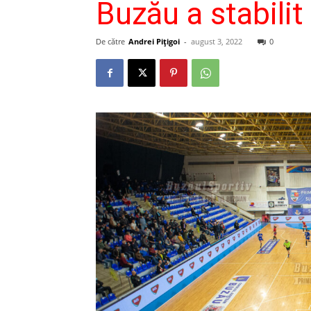
Buzău a stabilit
De către
Andrei Pițigoi
-
august 3, 2022
0