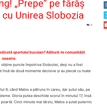
ng! „Prepe” pe fărăș
 cu Unirea Slobozia
0
dicată sportului buzoian? Alătură-te comunității
noastre.
 obține puncte împotriva Sloboziei, deși nu a fost
itat însă de două momente decisive și au plecat cu toate
ul 9, când Matos a pătruns în careu, dar șutul său, pe
bleme. Gloria putea deschide scorul în minutul 17, însă
ă poartă. Cinci minute mai târziu, Matos a șutat puternic