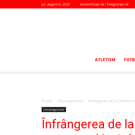
joi, august 6, 2026
Autentificați-vă / Înregistrați-vă
ATLETISM
FOTB
Acasă
Uncategorized
Înfrângerea de la Clinceni s
Uncategorized
Înfrângerea de l