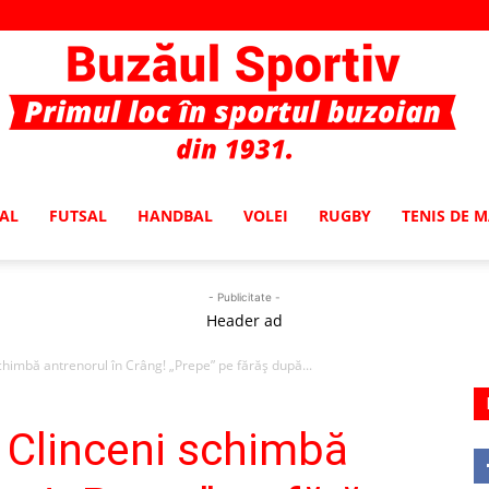
AL
FUTSAL
HANDBAL
VOLEI
RUGBY
TENIS DE 
Buzaul
- Publicitate -
Header ad
chimbă antrenorul în Crâng! „Prepe” pe fărăș după...
Sportiv
a Clinceni schimbă