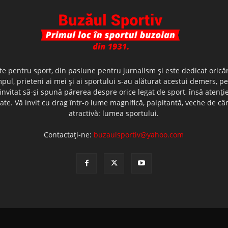
te pentru sport, din pasiune pentru jurnalism şi este dedicat oricăr
ul, prieteni ai mei şi ai sportului s-au alăturat acestui demers, p
nvitat să-şi spună părerea despre orice legat de sport, însă atenţi
olerate. Vă invit cu drag într-o lume magnifică, palpitantă, veche de
atractivă: lumea sportului.
Contactați-ne:
buzaulsportiv@yahoo.com