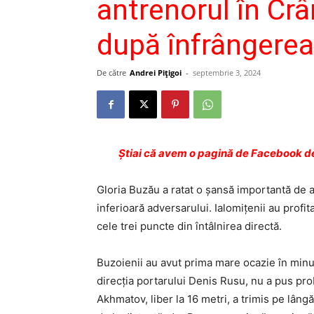
antrenorul în Crâ
după înfrângerea
De către
Andrei Pițigoi
-
septembrie 3, 2024
Ştiai că avem o pagină de Facebook de
Gloria Buzău a ratat o șansă importantă de a
inferioară adversarului. Ialomițenii au prof
cele trei puncte din întâlnirea directă.
Buzoienii au avut prima mare ocazie în minut
direcția portarului Denis Rusu, nu a pus pro
Akhmatov, liber la 16 metri, a trimis pe lâng