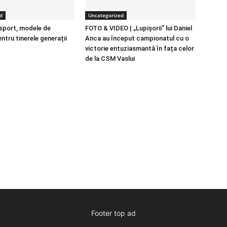
d
Uncategorized
 sport, modele de
FOTO & VIDEO | „Lupișorii” lui Daniel
entru tinerele generații
Anca au început campionatul cu o
victorie entuziasmantă în fața celor
de la CSM Vaslui
Footer top ad