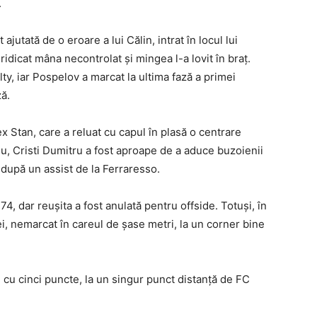
.
ajutată de o eroare a lui Călin, intrat în locul lui
ridicat mâna necontrolat și mingea l-a lovit în braț.
ty, iar Pospelov a marcat la ultima fază a primei
ză.
ex Stan, care a reluat cu capul în plasă o centrare
iu, Cristi Dumitru a fost aproape de a aduce buzoienii
a după un assist de la Ferraresso.
4, dar reușita a fost anulată pentru offside. Totuși, în
i, nemarcat în careul de șase metri, la un corner bine
, cu cinci puncte, la un singur punct distanță de FC