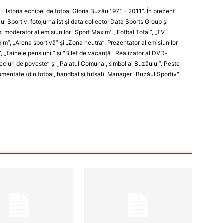
i – Istoria echipei de fotbal Gloria Buzău 1971 – 2011”. În prezent
ul Sportiv, fotojurnalist şi data collector Data Sports Group şi
i moderator al emisiunilor "Sport Maxim", „Fotbal Total”, „TV
xim”, „Arena sportivă” şi „Zona neutră”. Prezentator al emisiunilor
”, „Tainele pensiunii” şi "Bilet de vacanţă". Realizator al DVD-
„Meciuri de poveste” şi „Palatul Comunal, simbol al Buzăului”. Peste
entate (din fotbal, handbal şi futsal). Manager "Buzăul Sportiv"