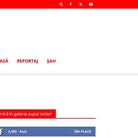
MASĂ
REPORTAJ
ŞAH
Intră în galeria suporterilor!
5,393
Fani
ÎMI PLACE