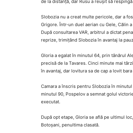
de la distanță, dar Rusu a reușit să respingă
Slobozia nu a creat multe pericole, dar a fost 
Grigore. Într-un duel aerian cu Gele, Călin a 
După consultarea VAR, arbitrul a dictat penal
reprize, trimițând Slobozia în avantaj la pau
Gloria a egalat în minutul 64, prin tânărul Al
precisă de la Tavares. Cinci minute mai târz
în avantaj, dar lovitura sa de cap a lovit bar
Camara a înscris pentru Slobozia în minutul 7
minutul 90, Pospelov a semnat golul victorie
executat.
După opt etape, Gloria se află pe ultimul loc
Botoșani, penultima clasată.