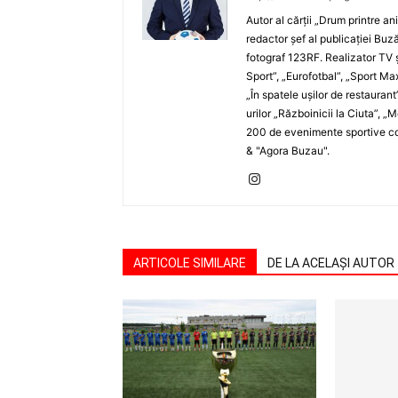
Autor al cărţii „Drum printre an
redactor şef al publicaţiei Buză
fotograf 123RF. Realizator TV ş
Sport”, „Eurofotbal”, „Sport Ma
„În spatele uşilor de restaurant
urilor „Războinicii la Ciuta”, 
200 de evenimente sportive com
& "Agora Buzau".
ARTICOLE SIMILARE
DE LA ACELAȘI AUTOR