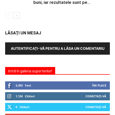
buni, iar rezultatele sunt pe...
LĂSAȚI UN MESAJ
AUTENTIFICAȚI-VĂ PENTRU A LĂSA UN COMENTARIU
Intră în galeria suporterilor!
5,393
Fani
ÎMI PLACE
1,124
Cititori
CONECTAȚI-VĂ
0
Cititori
CONECTAȚI-VĂ