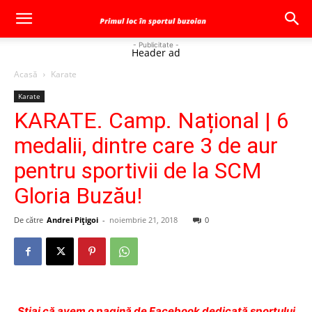
- Publicitate -
Header ad
Acasă
Karate
Karate
KARATE. Camp. Național | 6
medalii, dintre care 3 de aur
pentru sportivii de la SCM
Gloria Buzău!
De către
Andrei Pițigoi
-
noiembrie 21, 2018
0
Ştiai că avem o pagină de Facebook dedicată sportului