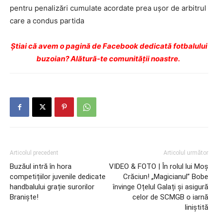
pentru penalizări cumulate acordate prea ușor de arbitrul
care a condus partida
Ştiai că avem o pagină de Facebook dedicată fotbalului
buzoian? Alătură-te comunității noastre.
Articolul precedent
Articolul următor
Buzăul intră în hora
VIDEO & FOTO | În rolul lui Moș
competițiilor juvenile dedicate
Crăciun! „Magicianul” Bobe
handbalului grație surorilor
învinge Oțelul Galați și asigură
Braniște!
celor de SCMGB o iarnă
liniștită