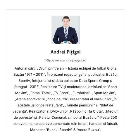
Andrei Pițigoi
http://www.andreipitigoi.ro
Autor al cărţii „Drum printre ani – Istoria echipei de fotbal Gloria
Buzău 1971 – 2011”. În prezent redactor şef al publicaţiei Buzăul
Sportiv, fotojurnalist şi data collector Data Sports Group şi
fotograf 123RF. Realizator TV şi moderator al emisiunilor "Sport
Maxim", „Fotbal Total”, „TV Sport”, „Eurofotbal”, „Sport Maxim”,
„Arena sportivă” şi „Zona neutră”. Prezentator al emisiunilor „În
spatele uşilor de restaurant”, „Tainele pensiunii” şi "Bilet de
vacanţă". Realizator al DVD-urilor „Războinicii la Ciuta”, „Meciuri
de poveste” şi „Palatul Comunal, simbol al Buzăului”. Peste 200
de evenimente sportive comentate (din fotbal, handbal şi futsal).
Manager "Buzăul Sportiv" & "Agora Buzau".