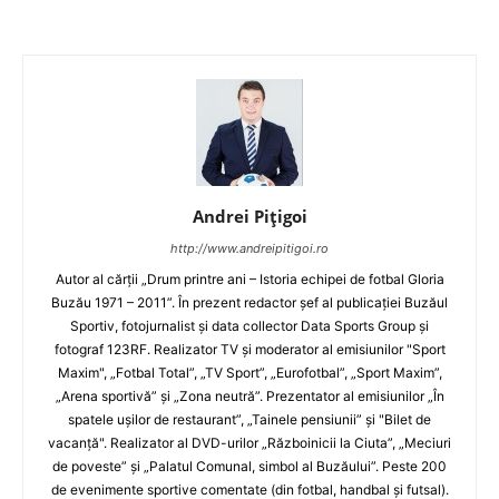
Andrei Pițigoi
http://www.andreipitigoi.ro
Autor al cărţii „Drum printre ani – Istoria echipei de fotbal Gloria
Buzău 1971 – 2011”. În prezent redactor şef al publicaţiei Buzăul
Sportiv, fotojurnalist şi data collector Data Sports Group şi
fotograf 123RF. Realizator TV şi moderator al emisiunilor "Sport
Maxim", „Fotbal Total”, „TV Sport”, „Eurofotbal”, „Sport Maxim”,
„Arena sportivă” şi „Zona neutră”. Prezentator al emisiunilor „În
spatele uşilor de restaurant”, „Tainele pensiunii” şi "Bilet de
vacanţă". Realizator al DVD-urilor „Războinicii la Ciuta”, „Meciuri
de poveste” şi „Palatul Comunal, simbol al Buzăului”. Peste 200
de evenimente sportive comentate (din fotbal, handbal şi futsal).