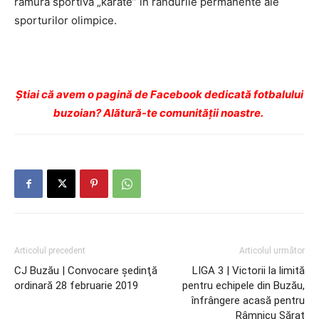
ramura sportivă „karate” în rândurile permanente ale
sporturilor olimpice.
Ştiai că avem o pagină de Facebook dedicată fotbalului
buzoian? Alătură-te comunității noastre.
Articolul precedent
Articolul următor
CJ Buzău | Convocare şedinţă
LIGA 3 | Victorii la limită
ordinară 28 februarie 2019
pentru echipele din Buzău,
înfrângere acasă pentru
Râmnicu Sărat