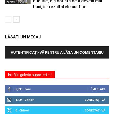
bucurie, din dorința de a deveni mai
Karate
buni, iar rezultatele sunt pe...
LĂSAȚI UN MESAJ
AUTENTIFICAȚI-VĂ PENTRU A LĂSA UN COMENTARIU
Intră în galeria suporterilor!
5,393
Fani
ÎMI PLACE
1,124
Cititori
CONECTAȚI-VĂ
0
Cititori
CONECTAȚI-VĂ