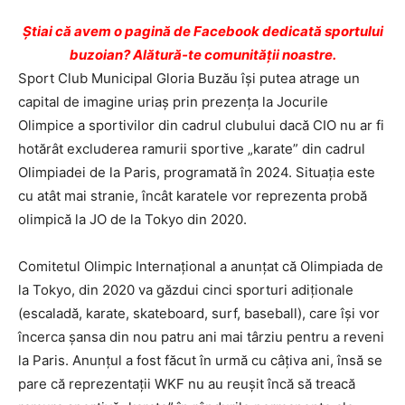
Ştiai că avem o pagină de Facebook dedicată sportului
buzoian? Alătură-te comunității noastre.
Sport Club Municipal Gloria Buzău își putea atrage un
capital de imagine uriaș prin prezența la Jocurile
Olimpice a sportivilor din cadrul clubului dacă CIO nu ar fi
hotărât excluderea ramurii sportive „karate” din cadrul
Olimpiadei de la Paris, programată în 2024. Situația este
cu atât mai stranie, încât karatele vor reprezenta probă
olimpică la JO de la Tokyo din 2020.
Comitetul Olimpic Internațional a anunțat că Olimpiada de
la Tokyo, din 2020 va găzdui cinci sporturi adiţionale
(escaladă, karate, skateboard, surf, baseball), care îşi vor
încerca şansa din nou patru ani mai târziu pentru a reveni
la Paris. Anunțul a fost făcut în urmă cu câțiva ani, însă se
pare că reprezentații WKF nu au reușit încă să treacă