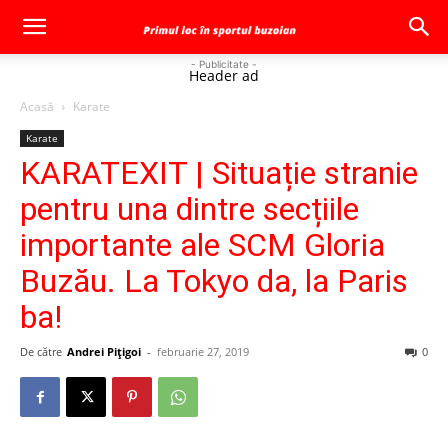
- Publicitate -
Header ad
Acasă
Karate
Karate
KARATEXIT | Situație stranie
pentru una dintre secțiile
importante ale SCM Gloria
Buzău. La Tokyo da, la Paris
ba!
De către
Andrei Pițigoi
-
februarie 27, 2019
0