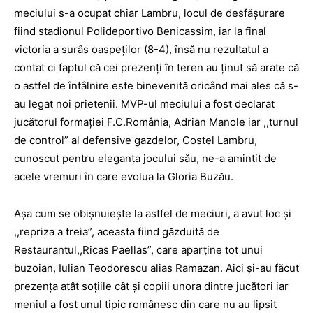
meciului s-a ocupat chiar Lambru, locul de desfăşurare
fiind stadionul Polideportivo Benicassim, iar la final
victoria a surâs oaspeţilor (8-4), însă nu rezultatul a
contat ci faptul că cei prezenţi în teren au ţinut să arate că
o astfel de întâlnire este binevenită oricând mai ales că s-
au legat noi prietenii. MVP-ul meciului a fost declarat
jucătorul formaţiei F.C.România, Adrian Manole iar ,,turnul
de control” al defensive gazdelor, Costel Lambru,
cunoscut pentru eleganţa jocului său, ne-a amintit de
acele vremuri în care evolua la Gloria Buzău.
Aşa cum se obişnuieşte la astfel de meciuri, a avut loc şi
,,repriza a treia”, aceasta fiind găzduită de
Restaurantul,,Ricas Paellas”, care aparţine tot unui
buzoian, Iulian Teodorescu alias Ramazan. Aici şi-au făcut
prezenţa atât soţiile cât şi copiii unora dintre jucători iar
meniul a fost unul tipic românesc din care nu au lipsit