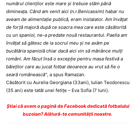
numărul clienţilor este mare şi trebuie stăm până
dimineaţa. Când am venit aici (n.r.Benicassim) habar nu
aveam de alimentaţie publică, eram instalator. Am învăţat
de forţă majoră după ce soacra mea care este căsătorită
cu un spaniol, ne-a predate nouă restaurantul. Paella am
învăţat să gătesc de la socrul meu şi ne axăm pe
bucătăria spaniolă chiar dacă aici vin să mănânce mulţi
români. Am făcut însă o excepţie pentru masa festivă a
băieţilor care au jucat fotbal deoarece au vrut să fie o
seară românească”
, a spus Ramazan.
Căsătorit cu Aurelia Georgiana (33ani), Iulian Teodorescu
(35 ani) este tatăl unei fetiţe – Eva Sofia (7 luni).
Ştiai că avem o pagină de Facebook dedicată fotbalului
buzoian? Alătură-te comunității noastre.