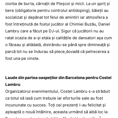
ciorba de burta, cârnaţii de Pleşcoi şi micii. La un şpriţ şi
bere (obligatorie pentru controlul antidoping), băieţii au
socializat şi depănat tot felul de amintiri iar atmosfera a
fost întreţinută de fostul jucător al Chimiei Buzău, Daniel
Lambru care a făcut pe DJ-ul. Sigur că jucătorii nu au
ratat ocazia de a-şi etala şi calităţile de dansatori aşa cum
o făceau şi altădată, distrându-se până spre dimineaţă şi
parcă tot nu se îndurau să plece,dovadă că petrecerea a
fost una pe cinste.
Laude din partea oaspeţilor din Barcelona pentru Costel
Lambru
Organizatorul evenimentului, Costel Lambru s-a străduit
ca totul să iasă cum trebuie iar eforturile sale au fost
incununate cu succes. Toţi cei prezenţi l-au felicitat şi
aşteaptă o nouă întâlnire, aceasta urmând să aibă loc la