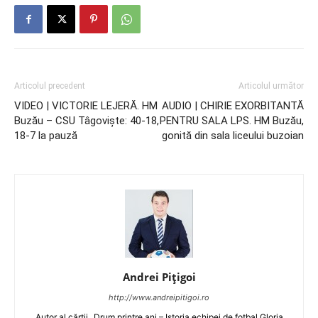
Articolul precedent
Articolul următor
VIDEO | VICTORIE LEJERĂ. HM
AUDIO | CHIRIE EXORBITANTĂ
Buzău – CSU Tâgovişte: 40-18,
PENTRU SALA LPS. HM Buzău,
18-7 la pauză
gonită din sala liceului buzoian
Andrei Pițigoi
http://www.andreipitigoi.ro
Autor al cărţii „Drum printre ani – Istoria echipei de fotbal Gloria