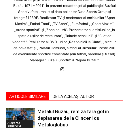
Buzău 1971 – 2011”. În prezent redactor şef al publicaţiei Buzăul
Sportiv, fotojurnalist şi data collector Data Sports Group şi
fotograf 123RF. Realizator TV şi moderator al emisiunilor "Sport
Maxim", „Fotbal Total”, „TV Sport”, „Eurofotbal”, „Sport Maxim”,
„Arena sportivă” şi „Zona neutră”. Prezentator al emisiunilor „În
spatele uşilor de restaurant”, „Tainele pensiunii” şi "Bilet de
vacanţă". Realizator al DVD-urilor „Războinicii la Ciuta”, „Meciuri
de poveste” şi „Palatul Comunal, simbol al Buzăului”. Peste 200
de evenimente sportive comentate (din fotbal, handbal şi futsal).
Manager "Buzăul Sportiv" & "Agora Buzau".
ARTICOLE SIMILARE
DE LA ACELAȘI AUTOR
Metalul Buzău, remiză fără gol în
deplasarea de la Clinceni cu
Alegerea
Metaloglobus
editorului