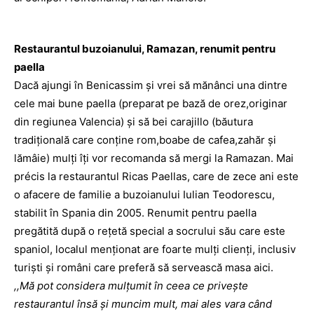
Restaurantul buzoianului, Ramazan, renumit pentru
paella
Dacă ajungi în Benicassim şi vrei să mănânci una dintre
cele mai bune paella (preparat pe bază de orez,originar
din regiunea Valencia) şi să bei carajillo (băutura
tradiţională care conţine rom,boabe de cafea,zahăr şi
lămâie) mulţi îţi vor recomanda să mergi la Ramazan. Mai
précis la restaurantul Ricas Paellas, care de zece ani este
o afacere de familie a buzoianului Iulian Teodorescu,
stabilit în Spania din 2005. Renumit pentru paella
pregătită după o reţetă special a socrului său care este
spaniol, localul menţionat are foarte mulţi clienţi, inclusiv
turişti şi români care preferă să servească masa aici.
,,Mă pot considera mulţumit în ceea ce priveşte
restaurantul însă şi muncim mult, mai ales vara când