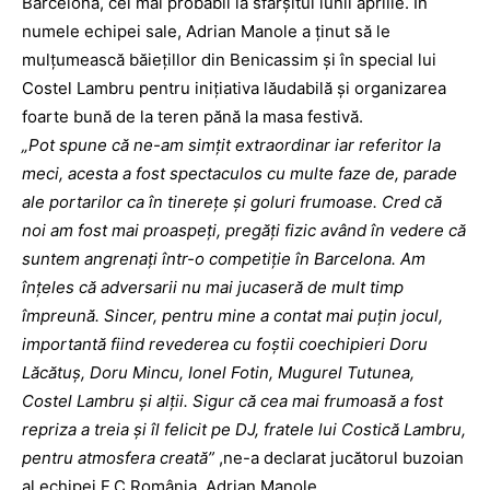
Barcelona, cel mai probabil la sfârşitul lunii aprilie. În
numele echipei sale, Adrian Manole a ţinut să le
mulţumească băieţillor din Benicassim şi în special lui
Costel Lambru pentru iniţiativa lăudabilă şi organizarea
foarte bună de la teren pănă la masa festivă.
„Pot spune că ne-am simţit extraordinar iar referitor la
meci, acesta a fost spectaculos cu multe faze de, parade
ale portarilor ca în tinereţe şi goluri frumoase. Cred că
noi am fost mai proaspeţi, pregăţi fizic având în vedere că
suntem angrenaţi într-o competiţie în Barcelona. Am
înţeles că adversarii nu mai jucaseră de mult timp
împreună. Sincer, pentru mine a contat mai puţin jocul,
importantă fiind revederea cu foştii coechipieri Doru
Lăcătuş, Doru Mincu, Ionel Fotin, Mugurel Tutunea,
Costel Lambru şi alţii. Sigur că cea mai frumoasă a fost
repriza a treia şi îl felicit pe DJ, fratele lui Costică Lambru,
pentru atmosfera creată”
,ne-a declarat jucătorul buzoian
al echipei F.C.România, Adrian Manole.