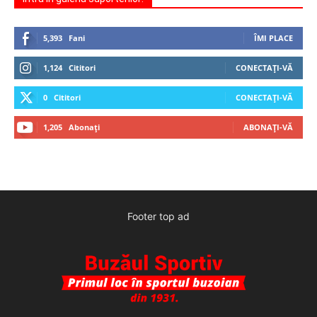
5,393
Fani
ÎMI PLACE
1,124
Cititori
CONECTAȚI-VĂ
0
Cititori
CONECTAȚI-VĂ
1,205
Abonați
ABONAȚI-VĂ
Footer top ad