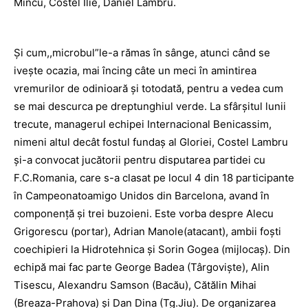
Mincu, Costel Ilie, Daniel Lambru.
Şi cum,,microbul”le-a rămas în sânge, atunci când se
iveşte ocazia, mai încing câte un meci în amintirea
vremurilor de odinioară şi totodată, pentru a vedea cum
se mai descurca pe dreptunghiul verde. La sfârşitul lunii
trecute, managerul echipei Internacional Benicassim,
nimeni altul decât fostul fundaş al Gloriei, Costel Lambru
şi-a convocat jucătorii pentru disputarea partidei cu
F.C.Romania, care s-a clasat pe locul 4 din 18 participante
în Campeonatoamigo Unidos din Barcelona, avand în
componenţă şi trei buzoieni. Este vorba despre Alecu
Grigorescu (portar), Adrian Manole(atacant), ambii foşti
coechipieri la Hidrotehnica şi Sorin Gogea (mijlocaş). Din
echipă mai fac parte George Badea (Târgovişte), Alin
Tisescu, Alexandru Samson (Bacău), Cătălin Mihai
(Breaza-Prahova) şi Dan Dina (Tg.Jiu). De organizarea