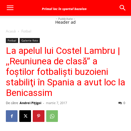
- Publicitate -
Header ad
Acasă
Fotbal
Fotbal
Galerie foto
La apelul lui Costel Lambru |
,,Reuniunea de clasă” a
foştilor fotbalişti buzoieni
stabiliţi în Spania a avut loc la
Benicassim
De către
Andrei Pițigoi
-
martie 7, 2017
0