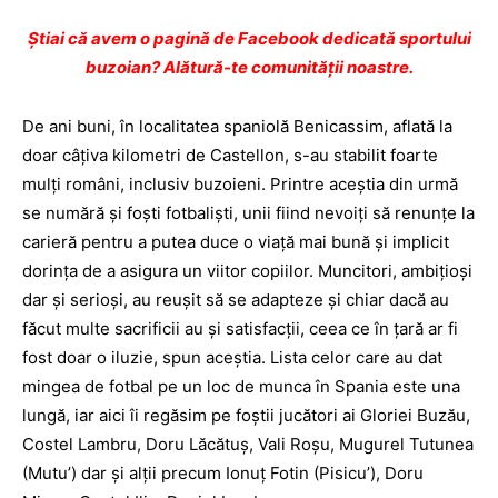
Ştiai că avem o pagină de Facebook dedicată sportului
buzoian? Alătură-te comunității noastre.
De ani buni, în localitatea spaniolă Benicassim, aflată la
doar câţiva kilometri de Castellon, s-au stabilit foarte
mulţi români, inclusiv buzoieni. Printre aceştia din urmă
se numără şi foşti fotbalişti, unii fiind nevoiţi să renunţe la
carieră pentru a putea duce o viaţă mai bună şi implicit
dorinţa de a asigura un viitor copiilor. Muncitori, ambiţioşi
dar şi serioşi, au reuşit să se adapteze şi chiar dacă au
făcut multe sacrificii au şi satisfacţii, ceea ce în ţară ar fi
fost doar o iluzie, spun aceştia. Lista celor care au dat
mingea de fotbal pe un loc de munca în Spania este una
lungă, iar aici îi regăsim pe foştii jucători ai Gloriei Buzău,
Costel Lambru, Doru Lăcătuş, Vali Roşu, Mugurel Tutunea
(Mutu’) dar şi alţii precum Ionuţ Fotin (Pisicu’), Doru