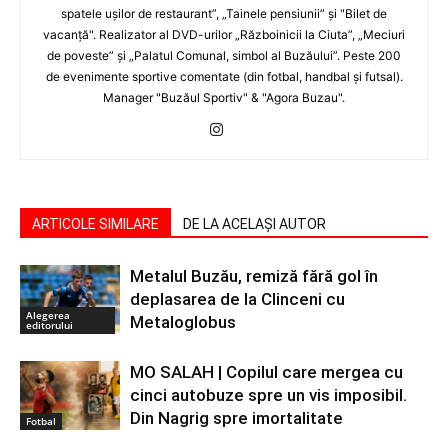
spatele uşilor de restaurant”, „Tainele pensiunii” şi "Bilet de
vacanţă". Realizator al DVD-urilor „Războinicii la Ciuta”, „Meciuri
de poveste” şi „Palatul Comunal, simbol al Buzăului”. Peste 200
de evenimente sportive comentate (din fotbal, handbal şi futsal).
Manager "Buzăul Sportiv" & "Agora Buzau".
ARTICOLE SIMILARE
DE LA ACELAȘI AUTOR
Metalul Buzău, remiză fără gol în
deplasarea de la Clinceni cu
Alegerea
Metaloglobus
editorului
MO SALAH | Copilul care mergea cu
cinci autobuze spre un vis imposibil.
Din Nagrig spre imortalitate
Fotbal