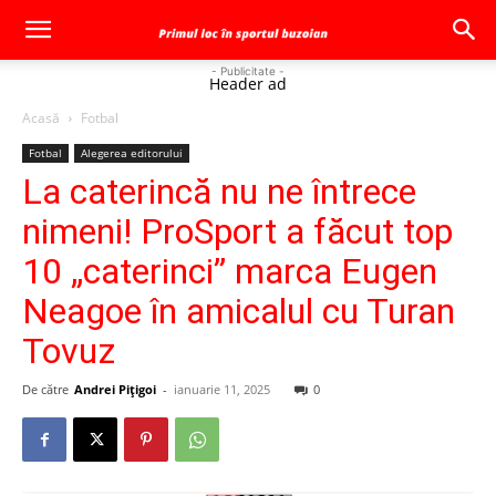
- Publicitate -
Header ad
Acasă
Fotbal
Fotbal
Alegerea editorului
La caterincă nu ne întrece
nimeni! ProSport a făcut top
10 „caterinci” marca Eugen
Neagoe în amicalul cu Turan
Tovuz
De către
Andrei Pițigoi
-
ianuarie 11, 2025
0