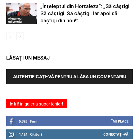
„Înțeleptul din Hortaleza”: „Să câștigi.
Să câștigi. Să câștigi. Iar apoi să
Alegerea
câștigi din nou!”
editorului
LĂSAȚI UN MESAJ
AUTENTIFICAȚI-VĂ PENTRU A LĂSA UN COMENTARIU
Intră în galeria suporterilor!
5,393
Fani
ÎMI PLACE
1,124
Cititori
CONECTAȚI-VĂ