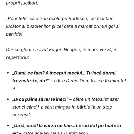
proprii jucători.
„Poantele” sale l-au ocolit pe Budescu, cel mai bun
jucător al buzoienilor și cel care a marcat primul gol al
partidei.
Dar ce glume a avut Eugen Neagoe, în mare vervă, în
repertoriu?
„Dumi, ce faci? A început meciul… Tu încă dormi,
trezește-te, da?”
– către Denis Dumitrașcu în minutul
9
„Ia cu păine să nu te îneci”
– către un fotbalist azer
atunci când i-a sărit mingea în bărbie la un stop
nereușit
„Urcă, urcă! Ia varza cu tine… Le-au dat pe toate la
ei”
– către același Denis Dumitrașcu