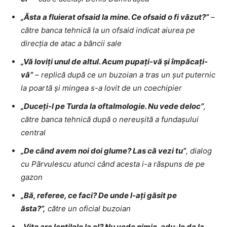
„Ăsta a fluierat ofsaid la mine. Ce ofsaid o fi văzut?”
–
către banca tehnică la un ofsaid indicat aiurea pe
direcția de atac a băncii sale
„Vă loviți unul de altul. Acum pupați-vă și împăcați-
vă”
– replică după ce un buzoian a tras un șut puternic
la poartă și mingea s-a lovit de un coechipier
„Duceți-l pe Turda la oftalmologie. Nu vede deloc”
,
către banca tehnică după o nereușită a fundașului
central
„De când avem noi doi glume? Las că vezi tu”
, dialog
cu Părvulescu atunci când acesta i-a răspuns de pe
gazon
„Bă, referee, ce faci? De unde l-ați găsit pe
ăsta?”,
către un oficial buzoian
„Vito are lentilele la el? Nu vede nimic, adu-le de la