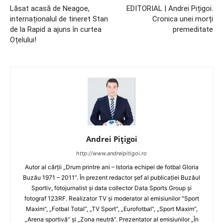
Lăsat acasă de Neagoe,
EDITORIAL | Andrei Pițigoi.
internaționalul de tineret Stan
Cronica unei morți
de la Rapid a ajuns în curtea
premeditate
Oțelului!
Andrei Pițigoi
http://www.andreipitigoi.ro
Autor al cărţii „Drum printre ani – Istoria echipei de fotbal Gloria
Buzău 1971 – 2011”. În prezent redactor şef al publicaţiei Buzăul
Sportiv, fotojurnalist şi data collector Data Sports Group şi
fotograf 123RF. Realizator TV şi moderator al emisiunilor "Sport
Maxim", „Fotbal Total”, „TV Sport”, „Eurofotbal”, „Sport Maxim”,
„Arena sportivă” şi „Zona neutră”. Prezentator al emisiunilor „În