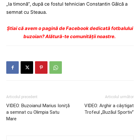
„la timonă”, după ce fostul tehnician Constantin Gâlcă a
semnat cu Steaua.
Ştiai că avem o pagină de Facebook dedicată fotbalului
buzoian? Alătură-te comunității noastre.
Articolul precedent
Articolul următor
VIDEO: Buzoianul Marius Ioniţă
VIDEO: Arghir a câştigat
a semnat cu Olimpia Satu
Trofeul „Buzăul Sportiv”
Mare