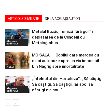
ARTICOLE SIMILARE
DE LA ACELAȘI AUTOR
Metalul Buzău, remiză fără gol în
deplasarea de la Clinceni cu
Alegerea
Metaloglobus
editorului
MO SALAH | Copilul care mergea cu
cinci autobuze spre un vis imposibil.
Din Nagrig spre imortalitate
Fotbal
„Înțeleptul din Hortaleza”: „Să câștigi.
Să câștigi. Să câștigi. Iar apoi să
Alegerea
câștigi din nou!”
editorului