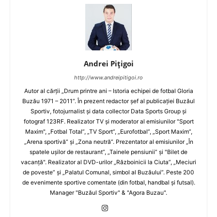
Andrei Pițigoi
http://www.andreipitigoi.ro
Autor al cărţii „Drum printre ani – Istoria echipei de fotbal Gloria
Buzău 1971 – 2011”. În prezent redactor şef al publicaţiei Buzăul
Sportiv, fotojurnalist şi data collector Data Sports Group şi
fotograf 123RF. Realizator TV şi moderator al emisiunilor "Sport
Maxim", „Fotbal Total”, „TV Sport”, „Eurofotbal”, „Sport Maxim”,
„Arena sportivă” şi „Zona neutră”. Prezentator al emisiunilor „În
spatele uşilor de restaurant”, „Tainele pensiunii” şi "Bilet de
vacanţă". Realizator al DVD-urilor „Războinicii la Ciuta”, „Meciuri
de poveste” şi „Palatul Comunal, simbol al Buzăului”. Peste 200
de evenimente sportive comentate (din fotbal, handbal şi futsal).
Manager "Buzăul Sportiv" & "Agora Buzau".