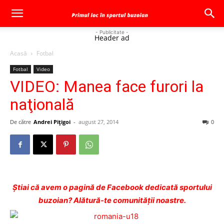
- Publicitate -
Header ad
Acasă
Fotbal
Fotbal
Video
VIDEO: Manea face furori la
naţională
De către
Andrei Pițigoi
-
august 27, 2014
0
Ştiai că avem o pagină de Facebook dedicată sportului
buzoian? Alătură-te comunității noastre.