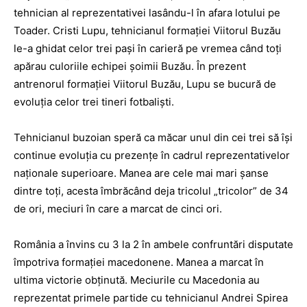
tehnician al reprezentativei lasându-l în afara lotului pe
Toader. Cristi Lupu, tehnicianul formației Viitorul Buzău
le-a ghidat celor trei pași în carieră pe vremea când toți
apărau culoriile echipei șoimii Buzău. În prezent
antrenorul formației Viitorul Buzău, Lupu se bucură de
evoluția celor trei tineri fotbaliști.
Tehnicianul buzoian speră ca măcar unul din cei trei să își
continue evoluția cu prezențe în cadrul reprezentativelor
naționale superioare. Manea are cele mai mari șanse
dintre toți, acesta îmbrăcând deja tricolul „tricolor” de 34
de ori, meciuri în care a marcat de cinci ori.
România a învins cu 3 la 2 în ambele confruntări disputate
împotriva formației macedonene. Manea a marcat în
ultima victorie obținută. Meciurile cu Macedonia au
reprezentat primele partide cu tehnicianul Andrei Spirea