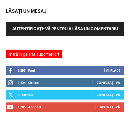
LĂSAȚI UN MESAJ
AUTENTIFICAȚI-VĂ PENTRU A LĂSA UN COMENTARIU
Intră în galeria suporterilor!
5,393
Fani
ÎMI PLACE
1,124
Cititori
CONECTAȚI-VĂ
0
Cititori
CONECTAȚI-VĂ
1,205
Abonați
ABONAȚI-VĂ