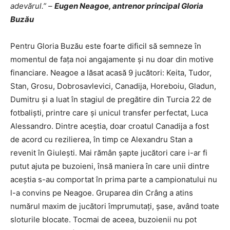
adevărul.” –
Eugen Neagoe, antrenor principal Gloria
Buzău
Pentru Gloria Buzău este foarte dificil să semneze în
momentul de fața noi angajamente și nu doar din motive
financiare. Neagoe a lăsat acasă 9 jucători: Keita, Tudor,
Stan, Grosu, Dobrosavlevici, Canadija, Horeboiu, Gladun,
Dumitru și a luat în stagiul de pregătire din Turcia 22 de
fotbaliști, printre care și unicul transfer perfectat, Luca
Alessandro. Dintre aceștia, doar croatul Canadija a fost
de acord cu rezilierea, în timp ce Alexandru Stan a
revenit în Giulești. Mai rămân șapte jucători care i-ar fi
putut ajuta pe buzoieni, însă maniera în care unii dintre
aceștia s-au comportat în prima parte a campionatului nu
l-a convins pe Neagoe. Gruparea din Crâng a atins
numărul maxim de jucători împrumutați, șase, având toate
sloturile blocate. Tocmai de aceea, buzoienii nu pot