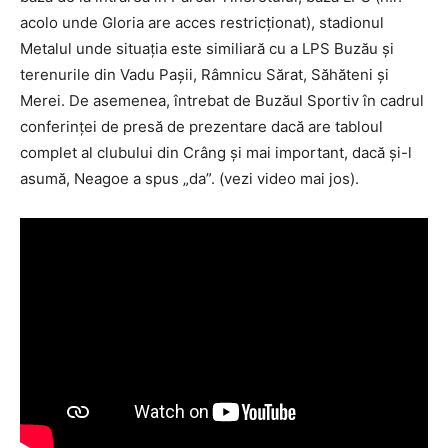
acolo unde Gloria are acces restricționat), stadionul
Metalul unde situația este similiară cu a LPS Buzău și
terenurile din Vadu Pașii, Râmnicu Sărat, Săhăteni și
Merei. De asemenea, întrebat de Buzăul Sportiv în cadrul
conferinței de presă de prezentare dacă are tabloul
complet al clubului din Crâng și mai important, dacă și-l
asumă, Neagoe a spus „da”. (vezi video mai jos).