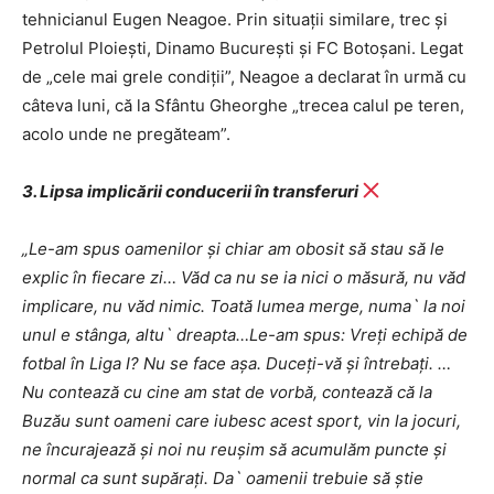
tehnicianul Eugen Neagoe. Prin situații similare, trec și
Petrolul Ploiești, Dinamo București și FC Botoșani. Legat
de „cele mai grele condiții”, Neagoe a declarat în urmă cu
câteva luni, că la Sfântu Gheorghe „trecea calul pe teren,
acolo unde ne pregăteam”.
3. Lipsa implicării conducerii în transferuri
„Le-am spus oamenilor și chiar am obosit să stau să le
explic în fiecare zi… Văd ca nu se ia nici o măsură, nu văd
implicare, nu văd nimic. Toată lumea merge, numa` la noi
unul e stânga, altu` dreapta…Le-am spus: Vreți echipă de
fotbal în Liga I? Nu se face așa. Duceți-vă și întrebați. …
Nu contează cu cine am stat de vorbă, contează că la
Buzău sunt oameni care iubesc acest sport, vin la jocuri,
ne încurajează și noi nu reușim să acumulăm puncte și
normal ca sunt supărați. Da` oamenii trebuie să știe