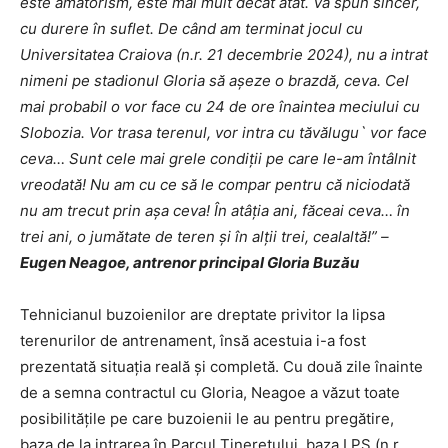
este amatorism, este mai mult decât atât. Vă spun sincer,
cu durere în suflet. De când am terminat jocul cu
Universitatea Craiova (n.r. 21 decembrie 2024), nu a intrat
nimeni pe stadionul Gloria să așeze o brazdă, ceva. Cel
mai probabil o vor face cu 24 de ore înaintea meciului cu
Slobozia. Vor trasa terenul, vor intra cu tăvălugu` vor face
ceva… Sunt cele mai grele condiții pe care le-am întâlnit
vreodată! Nu am cu ce să le compar pentru că niciodată
nu am trecut prin așa ceva! În atâția ani, făceai ceva… în
trei ani, o jumătate de teren și în alții trei, cealaltă!” –
Eugen Neagoe, antrenor principal Gloria Buzău
Tehnicianul buzoienilor are dreptate privitor la lipsa
terenurilor de antrenament, însă acestuia i-a fost
prezentată situația reală și completă. Cu două zile înainte
de a semna contractul cu Gloria, Neagoe a văzut toate
posibilitățile pe care buzoienii le au pentru pregătire,
baza de la intrarea în Parcul Tineretului, baza LPS (n.r.