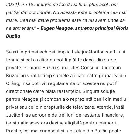
2024). Pe 15 ianuarie se fac două luni, plus acel rest
parțial din octombrie. Nu aceasta este problema cea mai
mare. Cea mai mare problemă este că nu avem unde să
ne antrenăm.” –
Eugen Neagoe, antrenor principal Gloria
Buzău
Salariile primei echipei, implicit ale jucătorilor, staff-ului
tehnic și cel auxiliar nu pot fi plătite decât din surse
private. Primăria Buzău și mai ales Consiliul Județean
Buzău au virat la timp sumele alocate către gruparea din
Crâng, însă potrivit regulamentelor acestea nu pot fi
direcționate către plata restanțelor. Singura soluție
pentru Neagoe și compania o reprezintă banii din mediul
privat sau cei din drepturile de televizare. Atenție, însă!
Jucătorii se aproprie de trei luni de restanțe financiare,
iar situația acestora devine eligibilă pentru memorii.
Practic, cel mai cunoscut și iubit club din Buzău poate