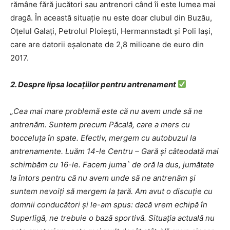
rămâne fără jucători sau antrenori când îi este lumea mai
dragă. În această situație nu este doar clubul din Buzău,
Oțelul Galați, Petrolul Ploiești, Hermannstadt și Poli Iași,
care are datorii eșalonate de 2,8 milioane de euro din
2017.
2. Despre lipsa locațiilor pentru antrenament
„Cea mai mare problemă este că nu avem unde să ne
antrenăm. Suntem precum Păcală, care a mers cu
bocceluța în spate. Efectiv, mergem cu autobuzul la
antrenamente. Luăm 14-le Centru – Gară și câteodată mai
schimbăm cu 16-le. Facem juma` de oră la dus, jumătate
la întors pentru că nu avem unde să ne antrenăm și
suntem nevoiți să mergem la țară. Am avut o discuție cu
domnii conducători și le-am spus: dacă vrem echipă în
Superligă, ne trebuie o bază sportivă. Situația actuală nu