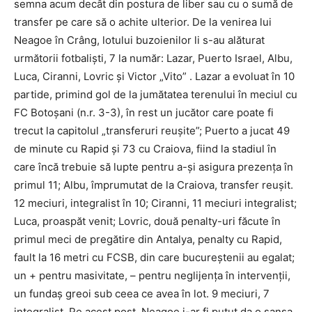
semna acum decât din postura de liber sau cu o sumă de
transfer pe care să o achite ulterior. De la venirea lui
Neagoe în Crâng, lotului buzoienilor li s-au alăturat
următorii fotbaliști, 7 la număr: Lazar, Puerto Israel, Albu,
Luca, Ciranni, Lovric și Victor „Vito” . Lazar a evoluat în 10
partide, primind gol de la jumătatea terenului în meciul cu
FC Botoșani (n.r. 3-3), în rest un jucător care poate fi
trecut la capitolul „transferuri reușite”; Puerto a jucat 49
de minute cu Rapid și 73 cu Craiova, fiind la stadiul în
care încă trebuie să lupte pentru a-și asigura prezența în
primul 11; Albu, împrumutat de la Craiova, transfer reușit.
12 meciuri, integralist în 10; Ciranni, 11 meciuri integralist;
Luca, proaspăt venit; Lovric, două penalty-uri făcute în
primul meci de pregătire din Antalya, penalty cu Rapid,
fault la 16 metri cu FCSB, din care bucureștenii au egalat;
un + pentru masivitate, – pentru neglijența în intervenții,
un fundaș greoi sub ceea ce avea în lot. 9 meciuri, 7
integralist. Pe acest post, Neagoe i-ar fi putut da o șansa