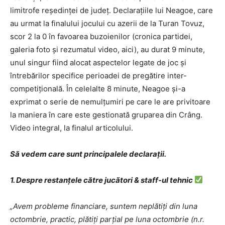
limitrofe reședinței de județ. Declarațiile lui Neagoe, care
au urmat la finalului jocului cu azerii de la Turan Tovuz,
scor 2 la 0 în favoarea buzoienilor (cronica partidei,
galeria foto și rezumatul video, aici), au durat 9 minute,
unul singur fiind alocat aspectelor legate de joc și
întrebărilor specifice perioadei de pregătire inter-
competițională. În celelalte 8 minute, Neagoe și-a
exprimat o serie de nemulțumiri pe care le are privitoare
la maniera în care este gestionată gruparea din Crâng.
Video integral, la finalul articolului.
Să vedem care sunt principalele declarații.
1. Despre restanțele către jucători & staff-ul tehnic
„Avem probleme financiare, suntem neplătiți din luna
octombrie, practic, plătiți parțial pe luna octombrie (n.r.