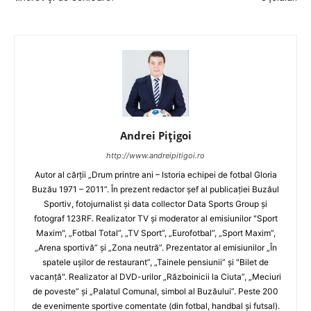
Andrei Pițigoi
http://www.andreipitigoi.ro
Autor al cărţii „Drum printre ani – Istoria echipei de fotbal Gloria
Buzău 1971 – 2011”. În prezent redactor şef al publicaţiei Buzăul
Sportiv, fotojurnalist şi data collector Data Sports Group şi
fotograf 123RF. Realizator TV şi moderator al emisiunilor "Sport
Maxim", „Fotbal Total”, „TV Sport”, „Eurofotbal”, „Sport Maxim”,
„Arena sportivă” şi „Zona neutră”. Prezentator al emisiunilor „În
spatele uşilor de restaurant”, „Tainele pensiunii” şi "Bilet de
vacanţă". Realizator al DVD-urilor „Războinicii la Ciuta”, „Meciuri
de poveste” şi „Palatul Comunal, simbol al Buzăului”. Peste 200
de evenimente sportive comentate (din fotbal, handbal şi futsal).