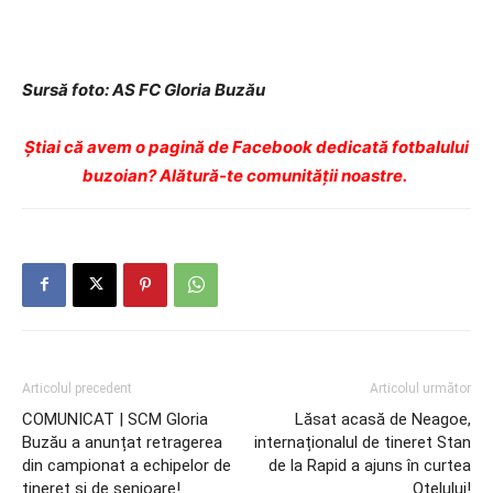
Sursă foto: AS FC Gloria Buzău
Ştiai că avem o pagină de Facebook dedicată fotbalului
buzoian? Alătură-te comunității noastre.
Articolul precedent
Articolul următor
COMUNICAT | SCM Gloria
Lăsat acasă de Neagoe,
Buzău a anunțat retragerea
internaționalul de tineret Stan
din campionat a echipelor de
de la Rapid a ajuns în curtea
tineret și de senioare!
Oțelului!