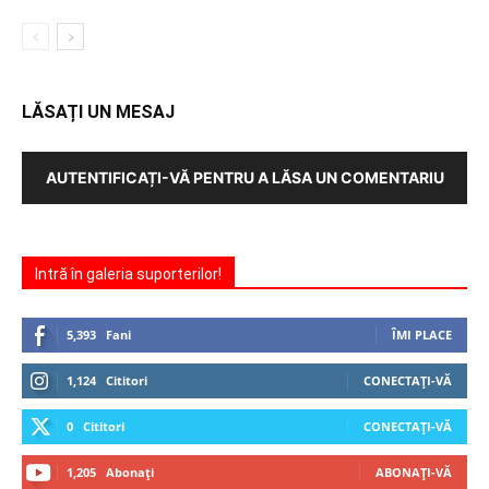
LĂSAȚI UN MESAJ
AUTENTIFICAȚI-VĂ PENTRU A LĂSA UN COMENTARIU
Intră în galeria suporterilor!
5,393
Fani
ÎMI PLACE
1,124
Cititori
CONECTAȚI-VĂ
0
Cititori
CONECTAȚI-VĂ
1,205
Abonați
ABONAȚI-VĂ