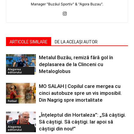
Manager "Buzăul Sportiv" & "Agora Buzau".
ARTICOLE SIMILARE
DE LA ACELAȘI AUTOR
Metalul Buzău, remiză fără gol în
deplasarea de la Clinceni cu
Alegerea
Metaloglobus
editorului
MO SALAH | Copilul care mergea cu
cinci autobuze spre un vis imposibil.
Din Nagrig spre imortalitate
Fotbal
„Înțeleptul din Hortaleza”: „Să câștigi.
Să câștigi. Să câștigi. Iar apoi să
Alegerea
câștigi din nou!”
editorului