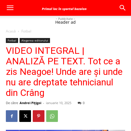
- Publicitate -
Header ad
Acasă
Fotbal
Fotbal
Alegerea editorului
VIDEO INTEGRAL |
ANALIZĂ PE TEXT. Tot ce a
zis Neagoe! Unde are și unde
nu are dreptate tehnicianul
din Crâng
De către
Andrei Pițigoi
-
ianuarie 10, 2025
0