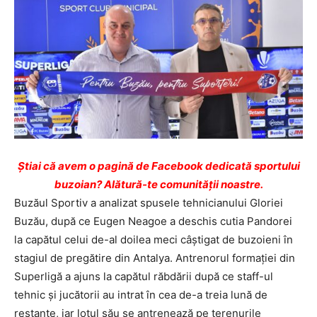
Ştiai că avem o pagină de Facebook dedicată sportului
buzoian? Alătură-te comunității noastre.
Buzăul Sportiv a analizat spusele tehnicianului Gloriei
Buzău, după ce Eugen Neagoe a deschis cutia Pandorei
la capătul celui de-al doilea meci câștigat de buzoieni în
stagiul de pregătire din Antalya. Antrenorul formației din
Superligă a ajuns la capătul răbdării după ce staff-ul
tehnic și jucătorii au intrat în cea de-a treia lună de
restanțe, iar lotul său se antrenează pe terenurile