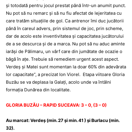
şi totodată pentru jocul prestat până într-un anumit punct.
Nu pot să nu remarc şi să nu fiu afectat de lejeritatea cu
care tratăm situaţiile de gol. Ca antrenor îmi duc jucătorii
până în careul advers, prin sistemul de joc, prin scheme,
dar de acolo este inventivitatea şi capacitatea jucătorului
de a se descurca şi de a marca. Nu pot să nu aduc aminte
iarăşi de Pălimaru, un vârf care din jumătate de ocazie o
băgă în aţe. Trebuie să remediem urgent acest aspect.
Verdeş şi Matei sunt momentan la doar 60% din adevărata
lor capacitate”, a precizat Ion Viorel.
Etapa viitoare Gloria
Buzău se va deplasa la Galaţi, acolo unde va întâlni
formaţia Dunărea din localitate.
GLORIA BUZĂU – RAPID SUCEAVA: 3 – 0, (3 – 0)
Au marcat: Verdeş (min. 27 şi min. 41 ) şi Burlacu (min.
32).