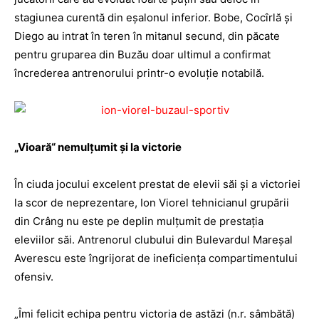
stagiunea curentă din eşalonul inferior. Bobe, Cocîrlă şi
Diego au intrat în teren în mitanul secund, din păcate
pentru gruparea din Buzău doar ultimul a confirmat
încrederea antrenorului printr-o evoluţie notabilă.
„Vioară“ nemulţumit şi la victorie
În ciuda jocului excelent prestat de elevii săi şi a victoriei
la scor de neprezentare, Ion Viorel tehnicianul grupării
din Crâng nu este pe deplin mulţumit de prestaţia
eleviilor săi. Antrenorul clubului din Bulevardul Mareşal
Averescu este îngrijorat de ineficienţa compartimentului
ofensiv.
„Îmi felicit echipa pentru victoria de astăzi (n.r. sâmbătă)