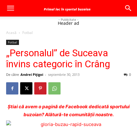
- Publicitate -
Header ad
Acasă
Fotbal
Fotbal
„Personalul” de Suceava
învins categoric în Crâng
De către
Andrei Pițigoi
-
septembrie 30, 2013
0
Ştiai că avem o pagină de Facebook dedicată sportului
buzoian? Alătură-te comunității noastre.