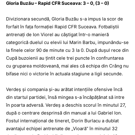
Gloria Buzău – Rapid CFR Suceava: 3 – 0, (3 – 0)
Divizionara secundă, Gloria Buzău s-a impus la scor de
forfait în faţa formaţiei Rapid CFR Suceava. Fotbaliştii
antrenaţi de Ion Viorel au câştigat într-o manieră
categorică duelul cu elevii lui Marin Barbu, impunându-se
la finele celor 90 de minute cu 3 la 0.
După duşul rece din
Cupă buzoienii au ţintit cele trei puncte în confruntarea
cu gruparea moldoveană, mai ales că echipa din Crâng nu
bifase nici o victorie în actuala stagiune a ligii secunde.
Verdeş şi compania şi-au arătat intenţiile ofensive încă
din startul partidei, însă mingea s-a încâpăţânat să intre
în poarta adversă. Verdeş a deschis scorul în minutul 27,
după o centrare desprinsă din manual a lui Gabriel Ion.
Fostul internaţional de tineret, Dorin Burlacu a dublat
avantajul echipei antrenate de „Vioară” în minutul 32