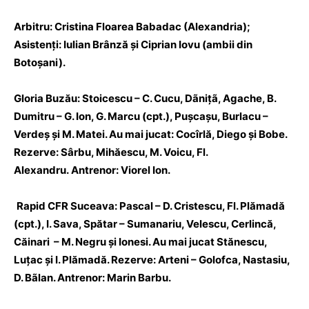
Arbitru: Cristina Floarea Babadac (Alexandria);
Asistenţi: Iulian Brânză şi Ciprian Iovu (ambii din
Botoşani).
Gloria Buzău: Stoicescu – C. Cucu, Dãniţã, Agache, B.
Dumitru – G. Ion, G. Marcu (cpt.), Puşcaşu, Burlacu –
Verdeş şi M. Matei. Au mai jucat: Cocîrlă, Diego şi Bobe.
Rezerve: Sârbu, Mihăescu, M. Voicu, Fl.
Alexandru.
Antrenor: Viorel Ion.
Rapid CFR Suceava: Pascal – D. Cristescu, Fl. Plămadă
(cpt.), I. Sava, Spătar – Sumanariu, Velescu, Cerlincă,
Căinari – M. Negru şi Ionesi. Au mai jucat Stănescu,
Luţac şi I. Plămadă. Rezerve: Arteni – Golofca, Nastasiu,
D. Bãlan. Antrenor: Marin Barbu.