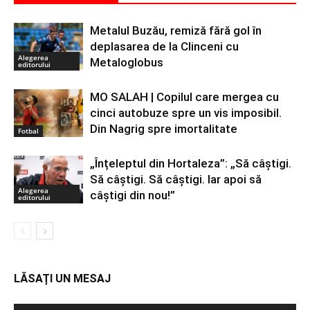
Metalul Buzău, remiză fără gol în
deplasarea de la Clinceni cu
Alegerea
Metaloglobus
editorului
MO SALAH | Copilul care mergea cu
cinci autobuze spre un vis imposibil.
Din Nagrig spre imortalitate
Fotbal
„Înțeleptul din Hortaleza”: „Să câștigi.
Să câștigi. Să câștigi. Iar apoi să
Alegerea
câștigi din nou!”
editorului
LĂSAȚI UN MESAJ