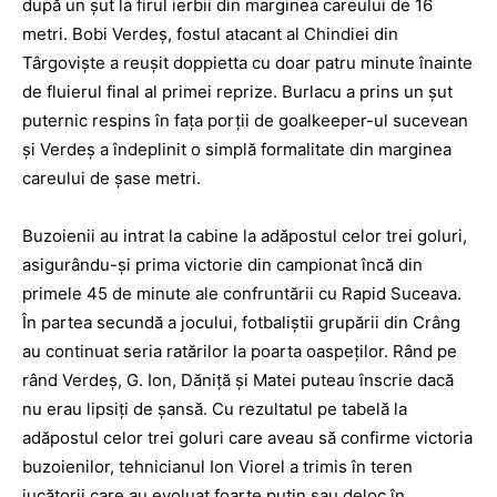
după un şut la firul ierbii din marginea careului de 16
metri. Bobi Verdeş, fostul atacant al Chindiei din
Târgovişte a reuşit doppietta cu doar patru minute înainte
de fluierul final al primei reprize. Burlacu a prins un şut
puternic respins în faţa porţii de goalkeeper-ul sucevean
şi Verdeş a îndeplinit o simplă formalitate din marginea
careului de şase metri.
Buzoienii au intrat la ­ca­bine la adăpostul celor trei goluri,
asigurându-şi prima victorie din campionat încă din
primele 45 de minute ale confruntării cu Rapid Suceava.
În partea secundă a jocului, fotbaliştii grupării din Crâng
au continuat seria ratărilor la poarta oaspeţilor. Rând pe
rând Verdeş, G. Ion, Dăniţă şi Matei puteau înscrie dacă
nu erau lipsiţi de şansă. Cu rezultatul pe tabelă la
adăpostul celor trei goluri care aveau să confirme victoria
buzoienilor, tehnicianul Ion Viorel a trimis în teren
jucătorii care au evoluat foarte puţin sau deloc în