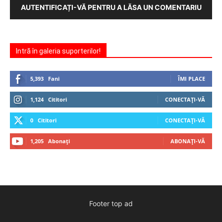
AUTENTIFICAȚI-VĂ PENTRU A LĂSA UN COMENTARIU
Intră în galeria suporterilor!
5,393
Fani
ÎMI PLACE
1,124
Cititori
CONECTAȚI-VĂ
0
Cititori
CONECTAȚI-VĂ
1,205
Abonați
ABONAȚI-VĂ
Footer top ad