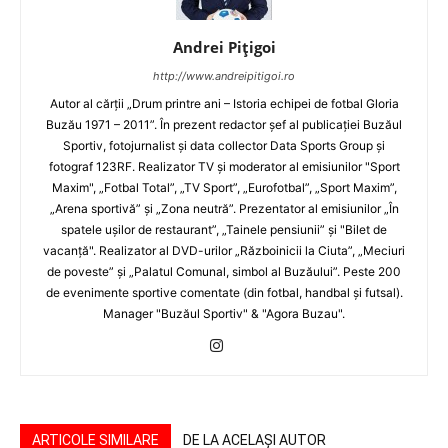
Andrei Pițigoi
http://www.andreipitigoi.ro
Autor al cărţii „Drum printre ani – Istoria echipei de fotbal Gloria
Buzău 1971 – 2011”. În prezent redactor şef al publicaţiei Buzăul
Sportiv, fotojurnalist şi data collector Data Sports Group şi
fotograf 123RF. Realizator TV şi moderator al emisiunilor "Sport
Maxim", „Fotbal Total”, „TV Sport”, „Eurofotbal”, „Sport Maxim”,
„Arena sportivă” şi „Zona neutră”. Prezentator al emisiunilor „În
spatele uşilor de restaurant”, „Tainele pensiunii” şi "Bilet de
vacanţă". Realizator al DVD-urilor „Războinicii la Ciuta”, „Meciuri
de poveste” şi „Palatul Comunal, simbol al Buzăului”. Peste 200
de evenimente sportive comentate (din fotbal, handbal şi futsal).
Manager "Buzăul Sportiv" & "Agora Buzau".
ARTICOLE SIMILARE
DE LA ACELAȘI AUTOR