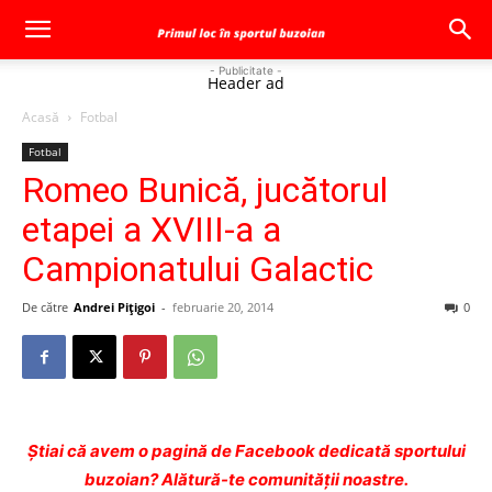
- Publicitate -
Header ad
Acasă
Fotbal
Fotbal
Romeo Bunică, jucătorul
etapei a XVIII-a a
Campionatului Galactic
De către
Andrei Pițigoi
-
februarie 20, 2014
0
Ştiai că avem o pagină de Facebook dedicată sportului
buzoian? Alătură-te comunității noastre.