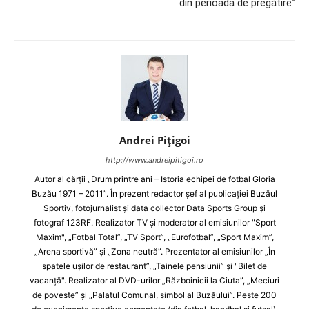
din perioada de pregătire”
Andrei Pițigoi
http://www.andreipitigoi.ro
Autor al cărţii „Drum printre ani – Istoria echipei de fotbal Gloria
Buzău 1971 – 2011”. În prezent redactor şef al publicaţiei Buzăul
Sportiv, fotojurnalist şi data collector Data Sports Group şi
fotograf 123RF. Realizator TV şi moderator al emisiunilor "Sport
Maxim", „Fotbal Total”, „TV Sport”, „Eurofotbal”, „Sport Maxim”,
„Arena sportivă” şi „Zona neutră”. Prezentator al emisiunilor „În
spatele uşilor de restaurant”, „Tainele pensiunii” şi "Bilet de
vacanţă". Realizator al DVD-urilor „Războinicii la Ciuta”, „Meciuri
de poveste” şi „Palatul Comunal, simbol al Buzăului”. Peste 200