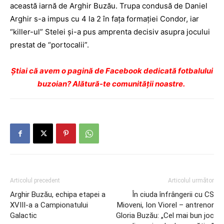
această iarnă de Arghir Buzău. Trupa condusă de Daniel
Arghir s-a impus cu 4 la 2 în faţa formaţiei Condor, iar
“killer-ul” Stelei şi-a pus amprenta decisiv asupra jocului
prestat de “portocalii”.
Ştiai că avem o pagină de Facebook dedicată fotbalului
buzoian? Alătură-te comunității noastre.
Articolul precedent
Articolul următor
Arghir Buzău, echipa etapei a
În ciuda înfrângerii cu CS
XVIII-a a Campionatului
Mioveni, Ion Viorel – antrenor
Galactic
Gloria Buzău: „Cel mai bun joc