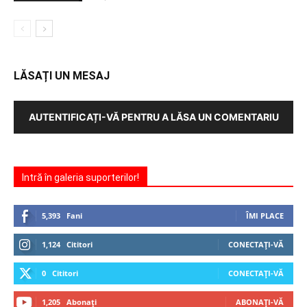
LĂSAȚI UN MESAJ
AUTENTIFICAȚI-VĂ PENTRU A LĂSA UN COMENTARIU
Intră în galeria suporterilor!
5,393
Fani
ÎMI PLACE
1,124
Cititori
CONECTAȚI-VĂ
0
Cititori
CONECTAȚI-VĂ
1,205
Abonați
ABONAȚI-VĂ