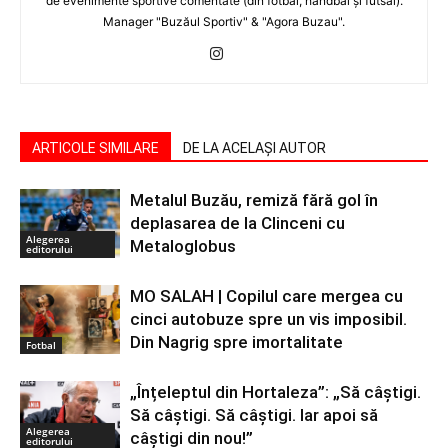
de evenimente sportive comentate (din fotbal, handbal şi futsal).
Manager "Buzăul Sportiv" & "Agora Buzau".
ARTICOLE SIMILARE
DE LA ACELAȘI AUTOR
Metalul Buzău, remiză fără gol în
deplasarea de la Clinceni cu
Alegerea
Metaloglobus
editorului
MO SALAH | Copilul care mergea cu
cinci autobuze spre un vis imposibil.
Din Nagrig spre imortalitate
Fotbal
„Înțeleptul din Hortaleza”: „Să câștigi.
Să câștigi. Să câștigi. Iar apoi să
Alegerea
câștigi din nou!”
editorului