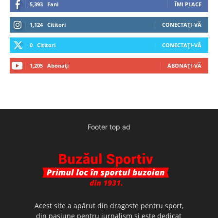
5,393
Fani
ÎMI PLACE
1,124
Cititori
CONECTAȚI-VĂ
0
Cititori
CONECTAȚI-VĂ
1,205
Abonați
ABONAȚI-VĂ
Footer top ad
Acest site a apărut din dragoste pentru sport,
din pasiune pentru jurnalism şi este dedicat