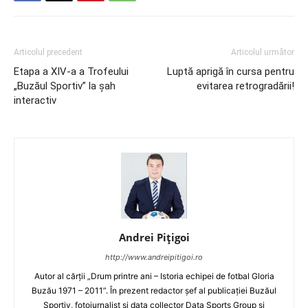
Articolul precedent
Articolul următor
Etapa a XIV-a a Trofeului
Luptă aprigă în cursa pentru
„Buzăul Sportiv” la şah
evitarea retrogradării!
interactiv
Andrei Pițigoi
http://www.andreipitigoi.ro
Autor al cărţii „Drum printre ani – Istoria echipei de fotbal Gloria
Buzău 1971 – 2011”. În prezent redactor şef al publicaţiei Buzăul
Sportiv, fotojurnalist şi data collector Data Sports Group şi