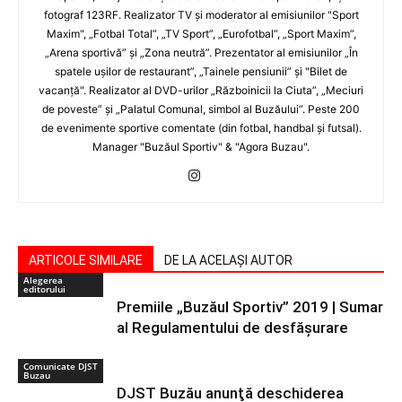
fotograf 123RF. Realizator TV şi moderator al emisiunilor "Sport
Maxim", „Fotbal Total”, „TV Sport”, „Eurofotbal”, „Sport Maxim”,
„Arena sportivă” şi „Zona neutră”. Prezentator al emisiunilor „În
spatele uşilor de restaurant”, „Tainele pensiunii” şi "Bilet de
vacanţă". Realizator al DVD-urilor „Războinicii la Ciuta”, „Meciuri
de poveste” şi „Palatul Comunal, simbol al Buzăului”. Peste 200
de evenimente sportive comentate (din fotbal, handbal şi futsal).
Manager "Buzăul Sportiv" & "Agora Buzau".
ARTICOLE SIMILARE
DE LA ACELAȘI AUTOR
Alegerea
editorului
Premiile „Buzăul Sportiv” 2019 | Sumar
al Regulamentului de desfășurare
Comunicate DJST
Buzau
DJST Buzău anunţă deschiderea