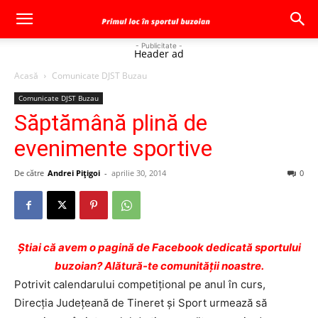
- Publicitate -
Header ad
Acasă
Comunicate DJST Buzau
Comunicate DJST Buzau
Săptămână plină de
evenimente sportive
De către
Andrei Pițigoi
-
aprilie 30, 2014
0
Ştiai că avem o pagină de Facebook dedicată sportului
buzoian? Alătură-te comunității noastre.
Potrivit calendarului competiţional pe anul în curs,
Direcţia Judeţeană de Tineret şi Sport urmează să