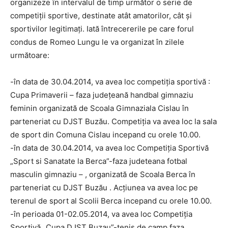
organizeze în intervalul de timp următor o serie de
competiţii sportive, destinate atât amatorilor, cât şi
sportivilor legitimaţi. Iată întrecererile pe care forul
condus de Romeo Lungu le va organizat în zilele
următoare:
-în data de 30.04.2014, va avea loc competiţia sportivă :
Cupa Primaverii – faza judeţeană handbal gimnaziu
feminin organizată de Scoala Gimnaziala Cislau în
parteneriat cu DJST Buzău. Competiţia va avea loc la sala
de sport din Comuna Cislau incepand cu orele 10.00.
-în data de 30.04.2014, va avea loc Competiţia Sportivă
„Sport si Sanatate la Berca”-faza judeteana fotbal
masculin gimnaziu – , organizată de Scoala Berca în
parteneriat cu DJST Buzău . Acţiunea va avea loc pe
terenul de sport al Scolii Berca incepand cu orele 10.00.
-în perioada 01-02.05.2014, va avea loc Competiţia
Sportivă „Cupa DJST Buzau”-tenis de camp faza