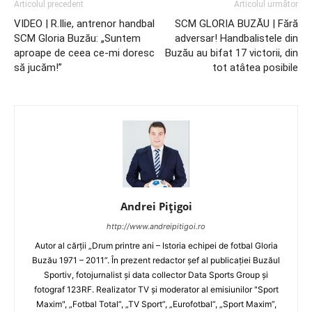
Articolul precedent
Articolul următor
VIDEO | R.Ilie, antrenor handbal
SCM GLORIA BUZĂU | Fără
SCM Gloria Buzău: „Suntem
adversar! Handbalistele din
aproape de ceea ce-mi doresc
Buzău au bifat 17 victorii, din
să jucăm!”
tot atâtea posibile
Andrei Pițigoi
http://www.andreipitigoi.ro
Autor al cărţii „Drum printre ani – Istoria echipei de fotbal Gloria
Buzău 1971 – 2011”. În prezent redactor şef al publicaţiei Buzăul
Sportiv, fotojurnalist şi data collector Data Sports Group şi
fotograf 123RF. Realizator TV şi moderator al emisiunilor "Sport
Maxim", „Fotbal Total”, „TV Sport”, „Eurofotbal”, „Sport Maxim”,