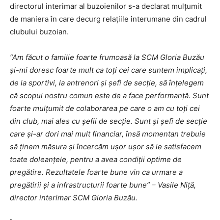
directorul interimar al buzoienilor s-a declarat mulţumit
de maniera în care decurg relaţiile interumane din cadrul
clubului buzoian.
“Am făcut o familie foarte frumoasă la SCM Gloria Buzău
şi-mi doresc foarte mult ca toţi cei care suntem implicaţi,
de la sportivi, la antrenori şi şefi de secţie, să înţelegem
că scopul nostru comun este de a face performanţă. Sunt
foarte mulţumit de colaborarea pe care o am cu toţi cei
din club, mai ales cu şefii de secţie. Sunt şi şefi de secţie
care şi-ar dori mai mult financiar, însă momentan trebuie
să ţinem măsura şi încercăm uşor uşor să le satisfacem
toate doleanţele, pentru a avea condiţii optime de
pregătire. Rezultatele foarte bune vin ca urmare a
pregătirii şi a infrastructurii foarte bune” – Vasile Niţă,
director interimar SCM Gloria Buzău.