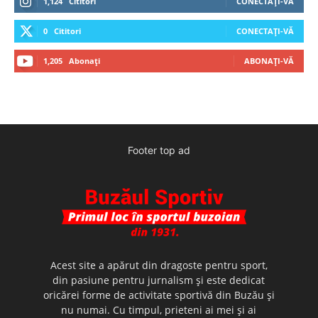
1,124
Cititori
CONECTAȚI-VĂ
0
Cititori
CONECTAȚI-VĂ
1,205
Abonați
ABONAȚI-VĂ
Footer top ad
Acest site a apărut din dragoste pentru sport,
din pasiune pentru jurnalism şi este dedicat
oricărei forme de activitate sportivă din Buzău şi
nu numai. Cu timpul, prieteni ai mei şi ai