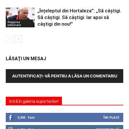
„Înțeleptul din Hortaleza”: „Să câștigi.
Să câștigi. Să câștigi. Iar apoi să
Alegerea
câștigi din nou!”
editorului
LĂSAȚI UN MESAJ
AUTENTIFICAȚI-VĂ PENTRU A LĂSA UN COMENTARIU
Intră în galeria suporterilor!
5,393
Fani
ÎMI PLACE