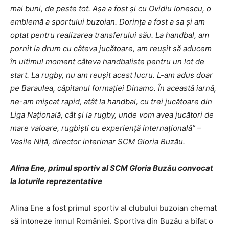
mai buni, de peste tot. Aşa a fost şi cu Ovidiu Ionescu, o
emblemă a sportului buzoian. Dorinţa a fost a sa şi am
optat pentru realizarea transferului său. La handbal, am
pornit la drum cu câteva jucătoare, am reuşit să aducem
în ultimul moment câteva handbaliste pentru un lot de
start. La rugby, nu am reuşit acest lucru. L-am adus doar
pe Baraulea, căpitanul formaţiei Dinamo. În această iarnă,
ne-am mişcat rapid, atât la handbal, cu trei jucătoare din
Liga Naţională, cât şi la rugby, unde vom avea jucători de
mare valoare, rugbişti cu experienţă internaţională” –
Vasile Niţă, director interimar SCM Gloria Buzău.
Alina Ene, primul sportiv al SCM Gloria Buzău convocat
la loturile reprezentative
Alina Ene a fost primul sportiv al clubului buzoian chemat
să intoneze imnul României. Sportiva din Buzău a bifat o