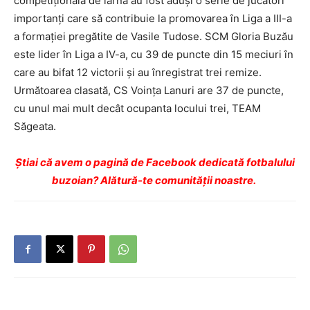
competiţională de iarnă au fost aduşi o serie de jucători
importanţi care să contribuie la promovarea în Liga a III-a
a formaţiei pregătite de Vasile Tudose. SCM Gloria Buzău
este lider în Liga a IV-a, cu 39 de puncte din 15 meciuri în
care au bifat 12 victorii şi au înregistrat trei remize.
Următoarea clasată, CS Voinţa Lanuri are 37 de puncte,
cu unul mai mult decât ocupanta locului trei, TEAM
Săgeata.
Ştiai că avem o pagină de Facebook dedicată fotbalului
buzoian? Alătură-te comunității noastre.