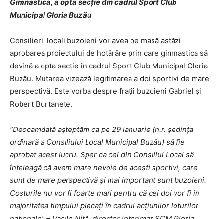
Gimnastica, a opta secţie din cadrul Sport Club
Municipal Gloria Buzău
Consilierii locali buzoieni vor avea pe masă astăzi
aprobarea proiectului de hotărâre prin care gimnastica să
devină a opta secţie în cadrul Sport Club Municipal Gloria
Buzău. Mutarea vizează legitimarea a doi sportivi de mare
perspectivă. Este vorba despre fraţii buzoieni Gabriel şi
Robert Burtanete.
“Deocamdată aşteptăm ca pe 29 ianuarie (n.r. şedinţa
ordinară a Consiliului Local Municipal Buzău) să fie
aprobat acest lucru. Sper ca cei din Consiliul Local să
înţeleagă că avem mare nevoie de aceşti sportivi, care
sunt de mare perspectivă şi mai important sunt buzoieni.
Costurile nu vor fi foarte mari pentru că cei doi vor fi în
majoritatea timpului plecaţi în cadrul acţiunilor loturilor
naţionale” – Vasile Niţă, director interimar SCM Gloria