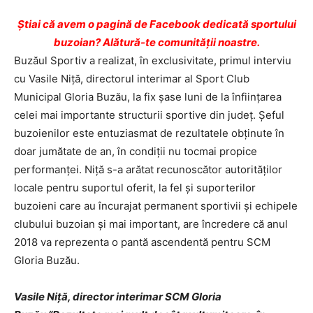
Ştiai că avem o pagină de Facebook dedicată sportului
buzoian? Alătură-te comunității noastre.
Buzăul Sportiv a realizat, în exclusivitate, primul interviu
cu Vasile Niţă, directorul interimar al Sport Club
Municipal Gloria Buzău, la fix şase luni de la înfiinţarea
celei mai importante structurii sportive din judeţ. Şeful
buzoienilor este entuziasmat de rezultatele obţinute în
doar jumătate de an, în condiţii nu tocmai propice
performanţei. Niţă s-a arătat recunoscător autorităţilor
locale pentru suportul oferit, la fel şi suporterilor
buzoieni care au încurajat permanent sportivii şi echipele
clubului buzoian şi mai important, are încredere că anul
2018 va reprezenta o pantă ascendentă pentru SCM
Gloria Buzău.
Vasile Niţă, director interimar SCM Gloria