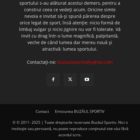
sportului s-au alăturat acestui demers, pentru a
construi ceea ce vedeţi acum. Oricine simte
nevoia e invitat să-şi spună părerea despre
orice legat de sport, însă atenţie: nicio formă de
limbaj vulgar şi nicio jignire nu vor fi tolerate. Vă
invit cu drag într-o lume magnifică, palpitantă,
veche de când lumea dar mereu nouă şi
atractivă: lumea sportului.
Contactați-ne:
buzaulsportiv@yahoo.com
Contact
Emisiunea BUZĂUL SPORTIV
© © 2011- 2025 | Toate drepturile rezervate Buzăul Sportiv. Nici o
instituţie sau persoană, nu poate reproduce conţinutul site-ului fără
acordul scris.