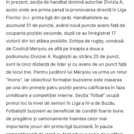
În prezent, secţia de handbal domină autoritar Divizia A,
acolo unde are prima şansă la promovarea directă în Liga
Florilor (n.r. prima ligă din ţară). Handbalistele au
acumulat 51 de puncte, având nouă puncte avans faţă de
ocupanta poziţiei secunde, după ce au înregistrat 17
victorii din tot atâtea posibile. Echipa de rugby, condusă
de Costică Merşoiu se află pe treapta a doua a
podiumului Diviziei A. Rugbiştii au strâns 25 de punct,
sunt la cinci distanţă de lider şi cu avans de un punct faţă
de locul trei. Pentru jucătorii lui Merşoiu va urma un retur
“încins”, iar obiectivul formaţiei buzoiene este clasarea
pe una din primele patru poziţii pentru calificarea în faza
următoare a competiţiei interne. Secţia “fotbal” ocupă
primul loc la nivel de seniori în Liga a IV-a de Buzău.
Fotbaliştii buzoieni au beneficiat de condiţii foarte bune
de pregătire şi cantonamente înaintea celor mai
importante jocuri din prima ligă buzoiană. În pauza