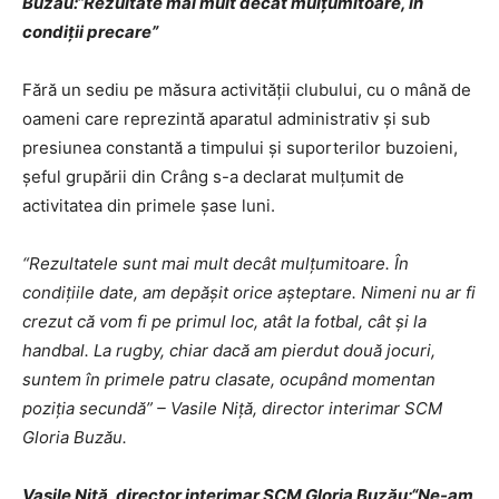
Buzău:“Rezultate mai mult decât mulţumitoare, în
condiţii precare”
Fără un sediu pe măsura activităţii clubului, cu o mână de
oameni care reprezintă aparatul administrativ şi sub
presiunea constantă a timpului şi suporterilor buzoieni,
şeful grupării din Crâng s-a declarat mulţumit de
activitatea din primele şase luni.
“Rezultatele sunt mai mult decât mulţumitoare. În
condiţiile date, am depăşit orice aşteptare. Nimeni nu ar fi
crezut că vom fi pe primul loc, atât la fotbal, cât şi la
handbal. La rugby, chiar dacă am pierdut două jocuri,
suntem în primele patru clasate, ocupând momentan
poziţia secundă” – Vasile Niţă, director interimar SCM
Gloria Buzău.
Vasile Niţă, director interimar SCM Gloria Buzău:“Ne-am