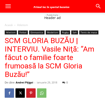
- Publicitate -
Header ad
Acasă
Atletism
Atletism
Fotbal
Gimnastica
Modelism
Rugby
Sah
Tenis de masa
SCM GLORIA BUZĂU |
INTERVIU. Vasile Niţă: “Am
făcut o familie foarte
frumoasă la SCM Gloria
Buzău!”
De către
Andrei Pițigoi
-
ianuarie 29, 2018
0