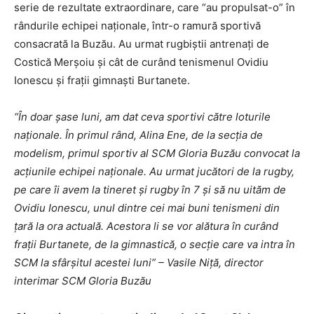
serie de rezultate extraordinare, care “au propulsat-o” în
rândurile echipei naţionale, într-o ramură sportivă
consacrată la Buzău. Au urmat rugbiştii antrenaţi de
Costică Merşoiu şi cât de curând tenismenul Ovidiu
Ionescu şi fraţii gimnaşti Burtanete.
“În doar şase luni, am dat ceva sportivi către loturile
naţionale. În primul rând, Alina Ene, de la secţia de
modelism, primul sportiv al SCM Gloria Buzău convocat la
acţiunile echipei naţionale. Au urmat jucători de la rugby,
pe care îi avem la tineret şi rugby în 7 şi să nu uităm de
Ovidiu Ionescu, unul dintre cei mai buni tenismeni din
ţară la ora actuală. Acestora li se vor alătura în curând
fraţii Burtanete, de la gimnastică, o secţie care va intra în
SCM la sfârşitul acestei luni” – Vasile Niţă, director
interimar SCM Gloria Buzău