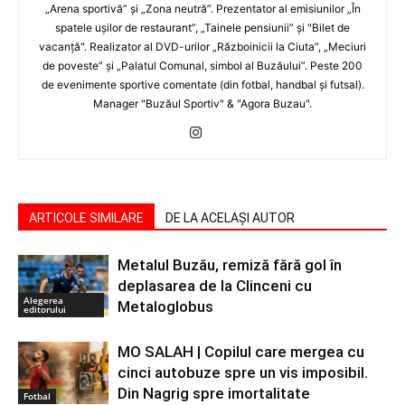
„Arena sportivă” şi „Zona neutră”. Prezentator al emisiunilor „În
spatele uşilor de restaurant”, „Tainele pensiunii” şi "Bilet de
vacanţă". Realizator al DVD-urilor „Războinicii la Ciuta”, „Meciuri
de poveste” şi „Palatul Comunal, simbol al Buzăului”. Peste 200
de evenimente sportive comentate (din fotbal, handbal şi futsal).
Manager "Buzăul Sportiv" & "Agora Buzau".
ARTICOLE SIMILARE
DE LA ACELAȘI AUTOR
Metalul Buzău, remiză fără gol în
deplasarea de la Clinceni cu
Alegerea
Metaloglobus
editorului
MO SALAH | Copilul care mergea cu
cinci autobuze spre un vis imposibil.
Din Nagrig spre imortalitate
Fotbal