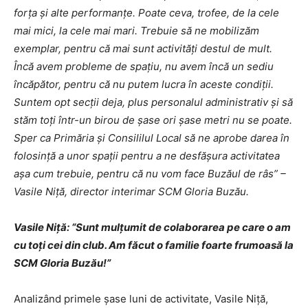
forţa şi alte performanţe. Poate ceva, trofee, de la cele
mai mici, la cele mai mari. Trebuie să ne mobilizăm
exemplar, pentru că mai sunt activităţi destul de mult.
Încă avem probleme de spaţiu, nu avem încă un sediu
încăpător, pentru că nu putem lucra în aceste condiţii.
Suntem opt secţii deja, plus personalul administrativ şi să
stăm toţi într-un birou de şase ori şase metri nu se poate.
Sper ca Primăria şi Consililul Local să ne aprobe darea în
folosinţă a unor spaţii pentru a ne desfăşura activitatea
aşa cum trebuie, pentru că nu vom face Buzăul de râs” –
Vasile Niţă, director interimar SCM Gloria Buzău.
Vasile Niţă: “Sunt mulţumit de colaborarea pe care o am
cu toţi cei din club. Am făcut o familie foarte frumoasă la
SCM Gloria Buzău!”
Analizând primele şase luni de activitate, Vasile Niţă,