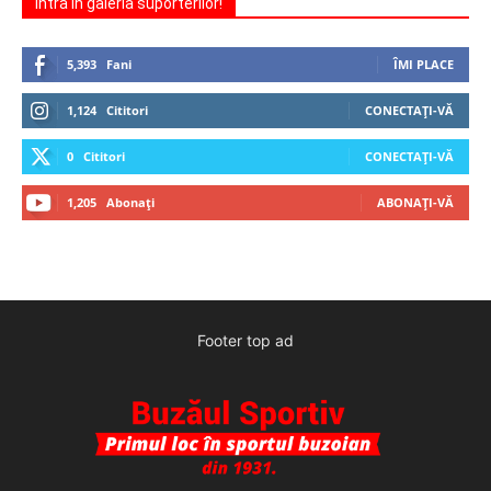
Intră în galeria suporterilor!
5,393
Fani
ÎMI PLACE
1,124
Cititori
CONECTAȚI-VĂ
0
Cititori
CONECTAȚI-VĂ
1,205
Abonați
ABONAȚI-VĂ
Footer top ad