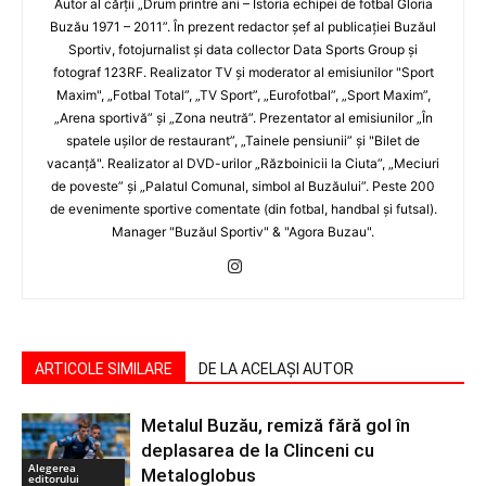
Autor al cărţii „Drum printre ani – Istoria echipei de fotbal Gloria
Buzău 1971 – 2011”. În prezent redactor şef al publicaţiei Buzăul
Sportiv, fotojurnalist şi data collector Data Sports Group şi
fotograf 123RF. Realizator TV şi moderator al emisiunilor "Sport
Maxim", „Fotbal Total”, „TV Sport”, „Eurofotbal”, „Sport Maxim”,
„Arena sportivă” şi „Zona neutră”. Prezentator al emisiunilor „În
spatele uşilor de restaurant”, „Tainele pensiunii” şi "Bilet de
vacanţă". Realizator al DVD-urilor „Războinicii la Ciuta”, „Meciuri
de poveste” şi „Palatul Comunal, simbol al Buzăului”. Peste 200
de evenimente sportive comentate (din fotbal, handbal şi futsal).
Manager "Buzăul Sportiv" & "Agora Buzau".
ARTICOLE SIMILARE
DE LA ACELAȘI AUTOR
Metalul Buzău, remiză fără gol în
deplasarea de la Clinceni cu
Alegerea
Metaloglobus
editorului