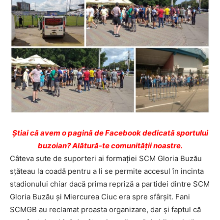
Ştiai că avem o pagină de Facebook dedicată sportului
buzoian? Alătură-te comunității noastre.
Câteva sute de suporteri ai formației SCM Gloria Buzău
sțăteau la coadă pentru a li se permite accesul în incinta
stadionului chiar dacă prima repriză a partidei dintre SCM
Gloria Buzău și Miercurea Ciuc era spre sfârșit. Fani
SCMGB au reclamat proasta organizare, dar și faptul că