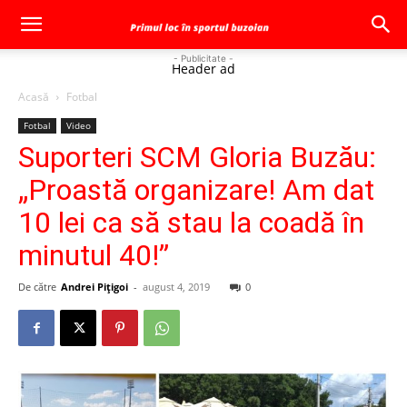
- Publicitate -
Header ad
Acasă
Fotbal
Fotbal
Video
Suporteri SCM Gloria Buzău:
„Proastă organizare! Am dat
10 lei ca să stau la coadă în
minutul 40!”
De către
Andrei Pițigoi
-
august 4, 2019
0