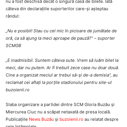
nu a fost deschisă decât o singură casă de bilete. Iată
câteva din declarațiile suporterilor care-și așteptau
rândul:
„Nu e posibil! Stau cu cel mic în picioare de jumătate de
oră, ca să ajung la meci aproape de pauză?” – suporter
SCMGB
„E inadmisibil. Suntem câteva sute. Vrem să luăm bilet la
meci, dar nu putem. Ar fi trebuit zece case nu doar două.
Cine a organizat meciul ar trebui să-și de-a demisia”, au
reclamat cei aflați la porțile stadionului pentru site-ul
buzoienii.ro
Slaba organizare a partidei dintre SCM Gloria Buzău și
Miercurea Ciuc nu a scăpat netaxată de presa locală.
Publicațiile
News Buzău
și
buzoienii.ro
au relatat despre
cele întâmplate.