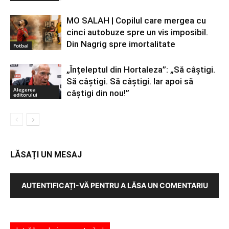
MO SALAH | Copilul care mergea cu
cinci autobuze spre un vis imposibil.
Din Nagrig spre imortalitate
Fotbal
„Înțeleptul din Hortaleza”: „Să câștigi.
Să câștigi. Să câștigi. Iar apoi să
Alegerea
câștigi din nou!”
editorului
LĂSAȚI UN MESAJ
AUTENTIFICAȚI-VĂ PENTRU A LĂSA UN COMENTARIU