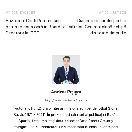
Articolul precedent
Articolul următor
Buzoianul Cristi Romanescu,
Diagnostic dur din partea
pentru a doua oară în Board of
cifrelor: Cea mai slabă echipă
Directors la ITTF
din toate timpurile
Andrei Pițigoi
http://www.andreipitigoi.ro
Autor al cărţii „Drum printre ani – Istoria echipei de fotbal Gloria
Buzău 1971 – 2011”. În prezent redactor şef al publicaţiei Buzăul
Sportiv, fotojurnalist şi data collector Data Sports Group şi
fotograf 123RF. Realizator TV şi moderator al emisiunilor "Sport