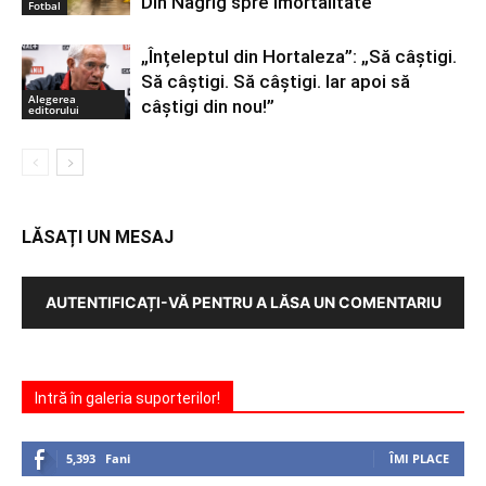
Din Nagrig spre imortalitate
Fotbal
„Înțeleptul din Hortaleza”: „Să câștigi.
Să câștigi. Să câștigi. Iar apoi să
Alegerea
câștigi din nou!”
editorului
LĂSAȚI UN MESAJ
AUTENTIFICAȚI-VĂ PENTRU A LĂSA UN COMENTARIU
Intră în galeria suporterilor!
5,393
Fani
ÎMI PLACE