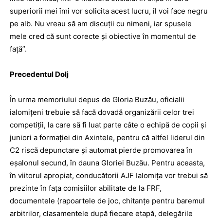
superiorii mei îmi vor solicita acest lucru, îl voi face negru
pe alb. Nu vreau să am discuţii cu nimeni, iar spusele
mele cred că sunt corecte şi obiective în momentul de
faţă”.
Precedentul Dolj
În urma memoriului depus de Gloria Buzău, oficialii
ialomiţeni trebuie să facă dovadă organizării celor trei
competiţii, la care să fi luat parte câte o echipă de copii şi
juniori a formaţiei din Axintele, pentru că altfel liderul din
C2 riscă depunctare şi automat pierde promovarea în
eşalonul secund, în dauna Gloriei Buzău. Pentru aceasta,
în viitorul apropiat, conducătorii AJF Ialomiţa vor trebui să
prezinte în faţa comisiilor ­abi­litate de la FRF,
documentele (rapoartele de joc, chitanţe pentru baremul
arbitrilor, clasamentele după fiecare etapă, delegările