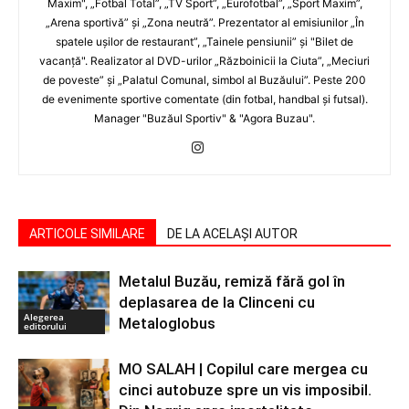
Maxim", „Fotbal Total”, „TV Sport”, „Eurofotbal”, „Sport Maxim”,
„Arena sportivă” şi „Zona neutră”. Prezentator al emisiunilor „În
spatele uşilor de restaurant”, „Tainele pensiunii” şi "Bilet de
vacanţă". Realizator al DVD-urilor „Războinicii la Ciuta”, „Meciuri
de poveste” şi „Palatul Comunal, simbol al Buzăului”. Peste 200
de evenimente sportive comentate (din fotbal, handbal şi futsal).
Manager "Buzăul Sportiv" & "Agora Buzau".
ARTICOLE SIMILARE
DE LA ACELAȘI AUTOR
Metalul Buzău, remiză fără gol în
deplasarea de la Clinceni cu
Alegerea
Metaloglobus
editorului
MO SALAH | Copilul care mergea cu
cinci autobuze spre un vis imposibil.