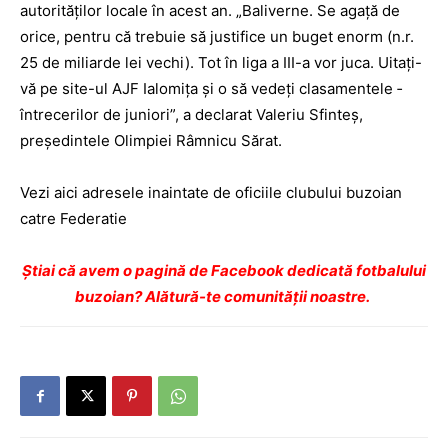
autorităţilor locale în acest an. „Baliverne. Se agaţă de
orice, pentru că trebuie să justifice un buget enorm (n.r.
25 de miliarde lei vechi). Tot în liga a III-a vor juca. Uitaţi-
vă pe site-ul AJF Ialomiţa şi o să vedeţi clasamentele ­
între­cerilor de juniori”, a ­declarat Valeriu Sfinteş,
preşedintele Olimpiei Râmnicu Sărat.
Vezi aici adresele inaintate de oficiile clubului buzoian
catre Federatie
Ştiai că avem o pagină de Facebook dedicată fotbalului
buzoian? Alătură-te comunității noastre.