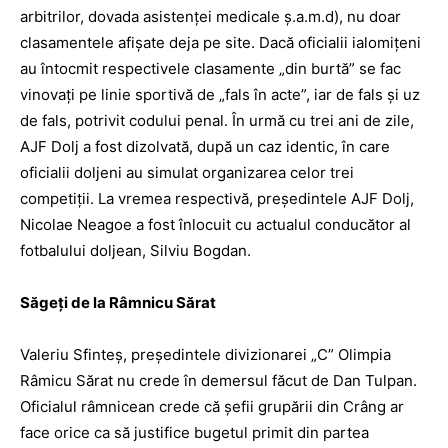
arbitrilor, dovada asistenţei medicale ş.a.m.d), nu doar
clasamentele afişate deja pe site. Dacă oficialii ialomiţeni
au întocmit ­respectivele clasamente „din burtă” se fac
vinovaţi pe linie sportivă de „fals în acte”, iar de fals şi uz
de fals, potrivit codului penal. În urmă cu trei ani de zile,
AJF Dolj a fost dizolvată, după un caz identic, în care
oficialii doljeni au simulat organizarea celor trei
competiţii. La vremea respectivă, preşedintele AJF Dolj,
Nicolae Neagoe a fost înlocuit cu actualul conducător al
fotbalului doljean, Silviu Bogdan.
Săgeţi de la Râmnicu Sărat
Valeriu Sfinteş, preşedintele divizionarei „C” Olim­pia
Râmicu Sărat nu crede în demersul făcut de Dan Tulpan.
Oficialul râmnicean crede că şefii grupării din Crâng ar
face orice ca să justifice bugetul primit din partea