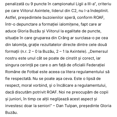
penalizată cu 9 puncte în campionatul Ligii a III-a”, criteriu
pe care Viitorul Axintele, liderul din C2, nu l-a îndeplinit.
Astfel, preşedintele buzoienilor speră, conform ROAF,
într-o depunctare a formaţiei ialomiţene, fapt care ar
aduce Gloria Buzău şi Viitorul la egalitate de puncte,
situaţie în care gruparea din Crâng ar surclasa-o pe cea
din Ialomiţa, graţie rezultatelor directe dintre cele două
formaţii (n.r. 2 – 0 la Buzău, 2 – 1 la Axintele). „Demersul
nostru este unul cât se poate de cinstit şi corect, iar
singura cerinţă pe care o am faţă de oficialii Federaţiei
Române de Fotbal este aceea ca litera re­gulamentului să
fie respectată. Nu se poate aşa ceva. Este o lipsă de
respect, moral vorbind, şi o încălcare a regulamentului,
dacă discutăm potrivit ROAF. Noi ne preocupăm de copii
şi juniori, în timp ce alţii neglijează acest aspect şi
investesc doar la seniori” – Dan Tulpan, preşedinte Gloria
Buzău.