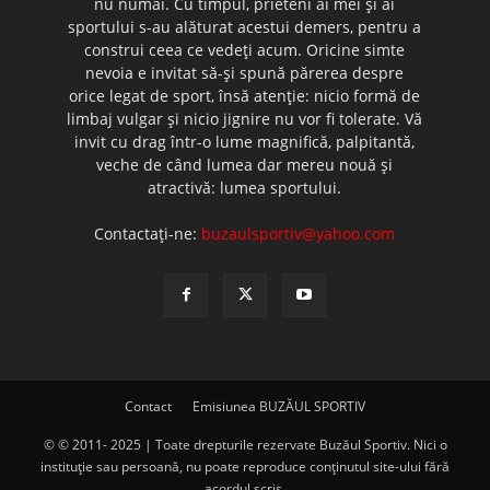
nu numai. Cu timpul, prieteni ai mei şi ai
sportului s-au alăturat acestui demers, pentru a
construi ceea ce vedeţi acum. Oricine simte
nevoia e invitat să-şi spună părerea despre
orice legat de sport, însă atenţie: nicio formă de
limbaj vulgar şi nicio jignire nu vor fi tolerate. Vă
invit cu drag într-o lume magnifică, palpitantă,
veche de când lumea dar mereu nouă şi
atractivă: lumea sportului.
Contactați-ne:
buzaulsportiv@yahoo.com
Contact
Emisiunea BUZĂUL SPORTIV
© © 2011- 2025 | Toate drepturile rezervate Buzăul Sportiv. Nici o
instituţie sau persoană, nu poate reproduce conţinutul site-ului fără
acordul scris.