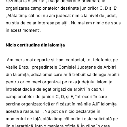
rezumat la o scurtă şi vagă declaraţie privitoare la
organizarea campionatelor destinate juniorilor C, D şi E:
„Atâta timp cât noi nu am judecat nimic la nivel de judeţ,
nu ştiu de ce ar interesa pe alţii. Nu mai am nimic de spus
în acest moment”.
Nicio certitudine din Ialomiţa
Am mers mai departe şi l-am contactat, tot telefonic, pe
Vasile Bratu, preşedintele Comisiei Judeţene de Arbitri
din Ialomiţa, adică omul care ar fi trebuit să delege arbitrii
pentru orice meci organizat pe raza judeţului Ialomiţa.
Întrebat dacă a delegat brigăzi de arbitri în cadrul
campionatelor de juniori C, D, şi E, întreceri în care
sarcina organizatorică ar fi căzut în mâinile AJF Ialomiţa,
acesta a răspuns: „Nu pot da nicio declaraţie în
momentul de faţă, atâta timp cât nu îmi este solicitată pe
linie ierarhică, într-o manieră oficială. În clipa în care