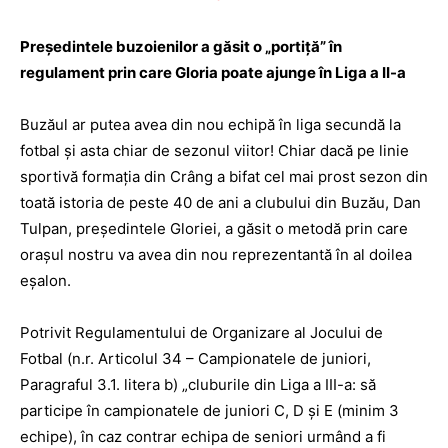
Preşedintele buzoienilor a găsit o „portiţă” în
regulament prin care Gloria poate ajunge în Liga a II-a
Buzăul ar putea avea din nou echipă în liga secundă la
fotbal şi asta chiar de sezonul viitor! Chiar dacă pe linie
sportivă formaţia din Crâng a bifat cel mai prost sezon din
toată istoria de peste 40 de ani a clubului din Buzău, Dan
Tulpan, preşedintele Gloriei, a găsit o metodă prin care
oraşul nostru va avea din nou reprezentantă în al doilea
eşalon.
Potrivit Regulamentului de Organizare al Jocului de
Fotbal (n.r. Articolul 34 – Cam­pionatele de juniori,
Paragraful 3.1. litera b) „cluburile din Liga a III-a: să
participe în campionatele de juniori C, D şi E (minim 3
echipe), în caz contrar echipa de seniori urmând a fi