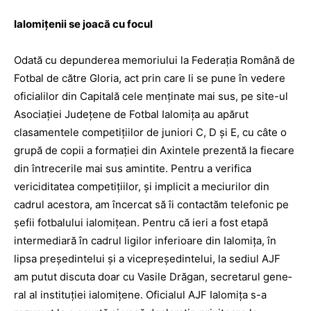
Ialomiţenii se joacă cu focul
Odată cu depunderea memo­riului la Federaţia Română de
Fotbal de către Gloria, act prin care li se pune în vedere
oficialilor din Capitală cele menţinate mai sus, pe site-ul
Asociaţiei Judeţene de Fotbal Ialomiţa au apărut
clasamentele competiţiilor de juniori C, D şi E, cu câte o
grupă de copii a formaţiei din Axintele prezentă la fiecare
din întrece­rile mai sus amintite. Pentru a verifica
vericiditatea competiţiilor, şi implicit a meciurilor din
cadrul acestora, am încercat să îi contactăm telefonic pe
şefii fotbalului ialomiţean. Pentru că ieri a fost etapă
intermediară în cadrul ligilor inferioare din Ialomiţa, în
lipsa preşedintelui şi a vicepreşedintelui, la sediul AJF
am putut discuta doar cu Vasile Drăgan, secretarul gene­
ral al instituţiei ialomiţene. Oficialul AJF Ialomiţa s-a