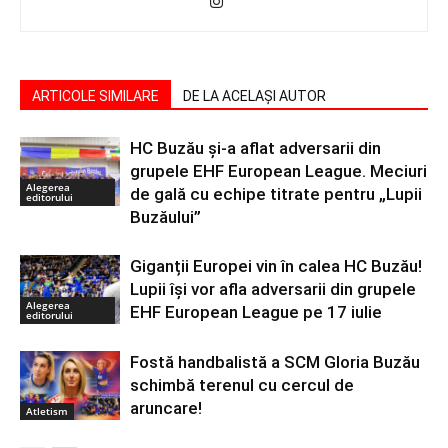
ARTICOLE SIMILARE
DE LA ACELAȘI AUTOR
HC Buzău și-a aflat adversarii din
grupele EHF European League. Meciuri
Alegerea
de gală cu echipe titrate pentru „Lupii
editorului
Buzăului”
Giganții Europei vin în calea HC Buzău!
Lupii își vor afla adversarii din grupele
Alegerea
EHF European League pe 17 iulie
editorului
Fostă handbalistă a SCM Gloria Buzău
schimbă terenul cu cercul de
aruncare!
Atletism