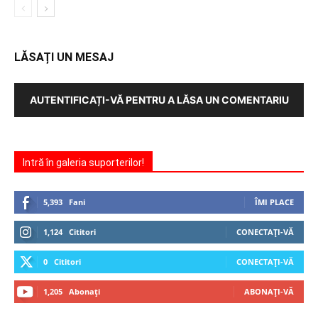
LĂSAȚI UN MESAJ
AUTENTIFICAȚI-VĂ PENTRU A LĂSA UN COMENTARIU
Intră în galeria suporterilor!
5,393
Fani
ÎMI PLACE
1,124
Cititori
CONECTAȚI-VĂ
0
Cititori
CONECTAȚI-VĂ
1,205
Abonați
ABONAȚI-VĂ