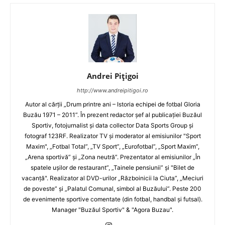
Andrei Pițigoi
http://www.andreipitigoi.ro
Autor al cărţii „Drum printre ani – Istoria echipei de fotbal Gloria
Buzău 1971 – 2011”. În prezent redactor şef al publicaţiei Buzăul
Sportiv, fotojurnalist şi data collector Data Sports Group şi
fotograf 123RF. Realizator TV şi moderator al emisiunilor "Sport
Maxim", „Fotbal Total”, „TV Sport”, „Eurofotbal”, „Sport Maxim”,
„Arena sportivă” şi „Zona neutră”. Prezentator al emisiunilor „În
spatele uşilor de restaurant”, „Tainele pensiunii” şi "Bilet de
vacanţă". Realizator al DVD-urilor „Războinicii la Ciuta”, „Meciuri
de poveste” şi „Palatul Comunal, simbol al Buzăului”. Peste 200
de evenimente sportive comentate (din fotbal, handbal şi futsal).
Manager "Buzăul Sportiv" & "Agora Buzau".