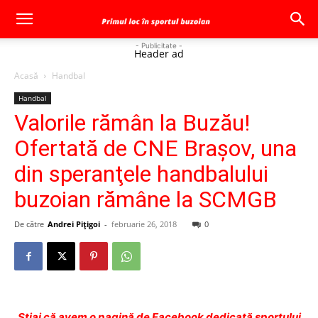
- Publicitate -
Header ad
Acasă
Handbal
Handbal
Valorile rămân la Buzău!
Ofertată de CNE Braşov, una
din speranţele handbalului
buzoian rămâne la SCMGB
De către
Andrei Pițigoi
-
februarie 26, 2018
0
Ştiai că avem o pagină de Facebook dedicată sportului