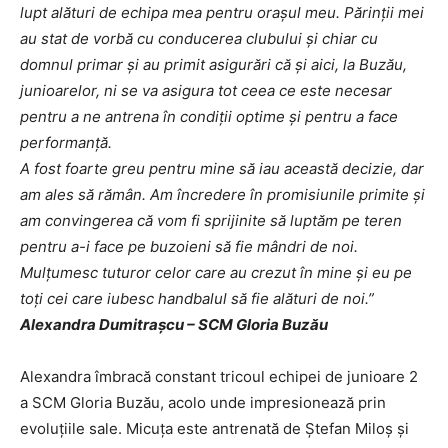
lupt alături de echipa mea pentru orașul meu. Părinții mei
au stat de vorbă cu conducerea clubului și chiar cu
domnul primar și au primit asigurări că și aici, la Buzău,
junioarelor, ni se va asigura tot ceea ce este necesar
pentru a ne antrena în condiții optime și pentru a face
performanță.
A fost foarte greu pentru mine să iau această decizie, dar
am ales să rămân. Am încredere în promisiunile primite și
am convingerea că vom fi sprijinite să luptăm pe teren
pentru a-i face pe buzoieni să fie mândri de noi.
Mulțumesc tuturor celor care au crezut în mine și eu pe
toți cei care iubesc handbalul să fie alături de noi.”
Alexandra Dumitraşcu – SCM Gloria Buzău
Alexandra îmbracă constant tricoul echipei de junioare 2
a SCM Gloria Buzău, acolo unde impresionează prin
evoluţiile sale. Micuţa este antrenată de Ştefan Miloş şi