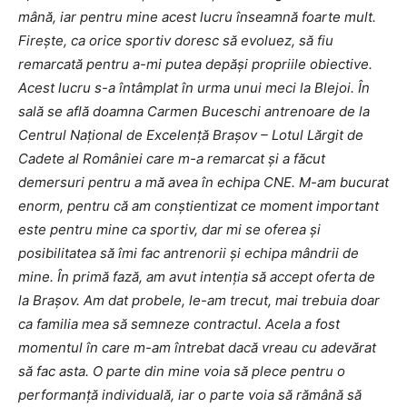
mână, iar pentru mine acest lucru înseamnă foarte mult.
Firește, ca orice sportiv doresc să evoluez, să fiu
remarcată pentru a-mi putea depăși propriile obiective.
Acest lucru s-a întâmplat în urma unui meci la Blejoi. În
sală se află doamna Carmen Buceschi antrenoare de la
Centrul Național de Excelență Brașov – Lotul Lărgit de
Cadete al României care m-a remarcat și a făcut
demersuri pentru a mă avea în echipa CNE. M-am bucurat
enorm, pentru că am conștientizat ce moment important
este pentru mine ca sportiv, dar mi se oferea și
posibilitatea să îmi fac antrenorii și echipa mândrii de
mine. În primă fază, am avut intenția să accept oferta de
la Brașov. Am dat probele, le-am trecut, mai trebuia doar
ca familia mea să semneze contractul. Acela a fost
momentul în care m-am întrebat dacă vreau cu adevărat
să fac asta. O parte din mine voia să plece pentru o
performanță individuală, iar o parte voia să rămână să