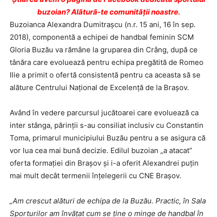
buzoian? Alătură-te comunității noastre.
Buzoianca Alexandra Dumitraşcu (n.r. 15 ani, 16 în sep.
2018), componentă a echipei de handbal feminin SCM
Gloria Buzău va rămâne la gruparea din Crâng, după ce
tânăra care evoluează pentru echipa pregătită de Romeo
Ilie a primit o ofertă consistentă pentru ca aceasta să se
alăture Centrului Naţional de Excelenţă de la Braşov.
Având în vedere parcursul jucătoarei care evoluează ca
inter stânga, părinţii s-au consiliat inclusiv cu Constantin
Toma, primarul municipiului Buzău pentru a se asigura că
vor lua cea mai bună decizie. Edilul buzoian „a atacat”
oferta formaţiei din Braşov şi i-a oferit Alexandrei puţin
mai mult decât termenii înţelegerii cu CNE Braşov.
„Am crescut alături de echipa de la Buzău. Practic, în Sala
Sporturilor am învățat cum se ține o minge de handbal în