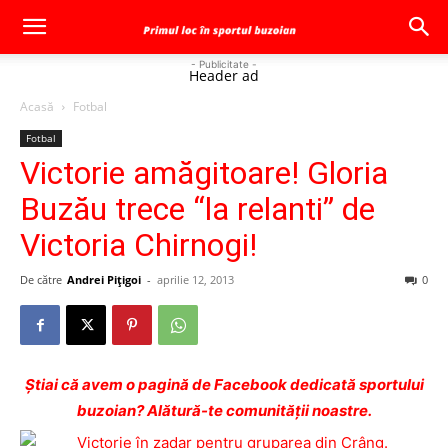
- Publicitate -
Header ad
Acasă
Fotbal
Fotbal
Victorie amăgitoare! Gloria
Buzău trece “la relanti” de
Victoria Chirnogi!
De către
Andrei Pițigoi
-
aprilie 12, 2013
0
Ştiai că avem o pagină de Facebook dedicată sportului
buzoian? Alătură-te comunității noastre.