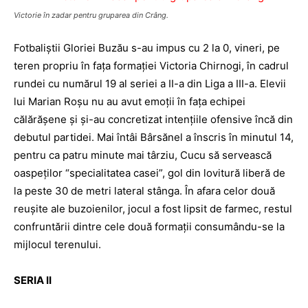
Victorie în zadar pentru gruparea din Crâng.
Fotbaliştii Gloriei Buzău s-au impus cu 2 la 0, vineri, pe
teren propriu în faţa formaţiei Victoria Chirnogi, în cadrul
rundei cu numărul 19 al seriei a II-a din Liga a III-a. Elevii
lui Marian Roşu nu au avut emoţii în faţa echipei
călărăşene şi şi-au concretizat intenţiile ofensive încă din
debutul partidei. Mai întâi Bârsănel a înscris în minutul 14,
pentru ca patru minute mai târziu, Cucu să servească
oaspeţilor “specialitatea casei”, gol din lovitură liberă de
la peste 30 de metri lateral stânga. În afara celor două
reuşite ale buzoienilor, jocul a fost lipsit de farmec, restul
confruntării dintre cele două formaţii consumându-se la
mijlocul terenului.
SERIA II