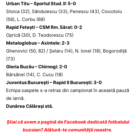
Urban Titu – Sportul Stud. II: 5-0
Stoica (32), Săndulescu (33), Penescu (43), Ciocotoiu
(56), L. Corbu (68)
Rapid Feteşti – CSM Rm. Sărat: 0-2
Oprică (30), D. Teodorescu (75)
Metaloglobus – Axintele: 2-3
Ghenovici (50, 82) / Şelaru (14), N. Ionel (18), Bogorodiţă
(73)
Gloria Buzău – Chirnogi: 2-0
Bârsănel (14), C. Cucu (18)
Juventus Bucureşti – Rapid II Bucureşti: 3-0
Echipa oaspete s-a retras din campionat în această pauză
de iarnă.
Dunărea Călăraşi stă.
Ştiai că avem o pagină de Facebook dedicată fotbalului
buzoian? Alătură-te comunității noastre.