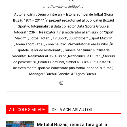
http://www.andreipitigoi.ro
Autor al cărţii „Drum printre ani – Istoria echipei de fotbal Gloria
Buzău 1971 – 2011”. În prezent redactor şef al publicaţiei Buzăul
Sportiv, fotojurnalist şi data collector Data Sports Group şi
fotograf 123RF. Realizator TV şi moderator al emisiunilor "Sport
Maxim", „Fotbal Total”, „TV Sport”, „Eurofotbal”, „Sport Maxim”,
„Arena sportivă” şi „Zona neutră”. Prezentator al emisiunilor „În
spatele uşilor de restaurant”, „Tainele pensiunii” şi "Bilet de
vacanţă". Realizator al DVD-urilor „Războinicii la Ciuta”, „Meciuri
de poveste” şi „Palatul Comunal, simbol al Buzăului”. Peste 200
de evenimente sportive comentate (din fotbal, handbal şi futsal).
Manager "Buzăul Sportiv" & "Agora Buzau".
ARTICOLE SIMILARE
DE LA ACELAȘI AUTOR
Metalul Buzău, remiză fără gol în