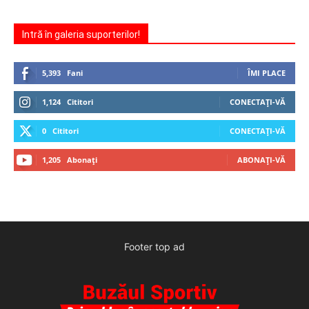
Intră în galeria suporterilor!
5,393
Fani
ÎMI PLACE
1,124
Cititori
CONECTAȚI-VĂ
0
Cititori
CONECTAȚI-VĂ
1,205
Abonați
ABONAȚI-VĂ
Footer top ad