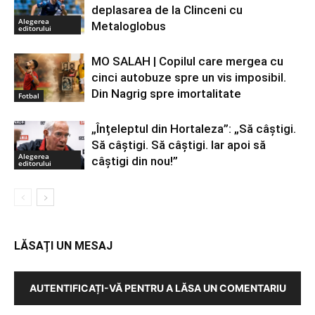
deplasarea de la Clinceni cu
Alegerea
Metaloglobus
editorului
MO SALAH | Copilul care mergea cu
cinci autobuze spre un vis imposibil.
Din Nagrig spre imortalitate
Fotbal
„Înțeleptul din Hortaleza”: „Să câștigi.
Să câștigi. Să câștigi. Iar apoi să
Alegerea
câștigi din nou!”
editorului
LĂSAȚI UN MESAJ
AUTENTIFICAȚI-VĂ PENTRU A LĂSA UN COMENTARIU