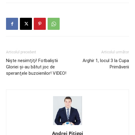
Articolul precedent
Articolul următor
Nişte nesimţiţi! Fotbaliştii
Arghir 1, locul 3 la Cupa
Gloriei şi-au bătut joc de
Primăverii
speranţele buzoienilor! VIDEO!
Andrei Pițigoi