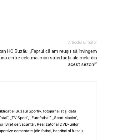
Articolul următor
pitan HC Buzău: „Faptul că am reușit să învingem
na dintre cele mai mari satisfacții ale mele din
acest sezon!”
blicaţiei Buzăul Sportiv, fotojurnalist şi data
otal”, „TV Sport”, „Eurofotbal”, „Sport Maxim”,
 şi "Bilet de vacanţă". Realizator al DVD-urilor
ortive comentate (din fotbal, handbal şi futsal).