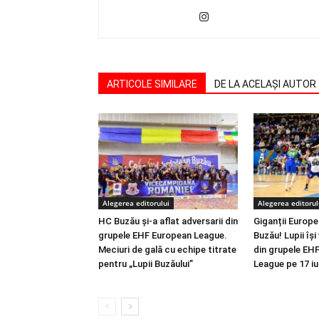
ARTICOLE SIMILARE
DE LA ACELAȘI AUTOR
Alegerea editorului
Alegerea editorul
HC Buzău și-a aflat adversarii din
Giganții Europei
grupele EHF European League.
Buzău! Lupii își
Meciuri de gală cu echipe titrate
din grupele EH
pentru „Lupii Buzăului”
League pe 17 iu