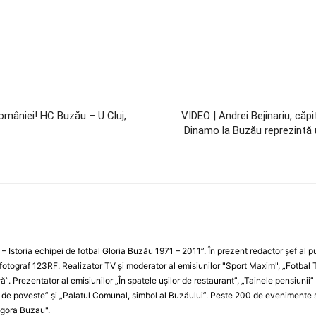
omâniei! HC Buzău – U Cluj,
VIDEO | Andrei Bejinariu, că
Dinamo la Buzău reprezintă u
i – Istoria echipei de fotbal Gloria Buzău 1971 – 2011”. În prezent redactor şef al pu
fotograf 123RF. Realizator TV şi moderator al emisiunilor "Sport Maxim", „Fotbal T
”. Prezentator al emisiunilor „În spatele uşilor de restaurant”, „Tainele pensiunii”
i de poveste” şi „Palatul Comunal, simbol al Buzăului”. Peste 200 de evenimente sp
Agora Buzau".