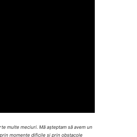
foarte multe meciuri. Mă așteptam să avem un
 prin momente dificile și prin obstacole