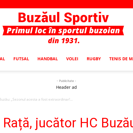
AL
FUTSAL
HANDBAL
VOLEI
RUGBY
TENIS DE 
Buzaul
- Publicitate -
Header ad
zău: „Sezonul acesta a fost extraordinar!...
Sportiv
Rață, jucător HC Buzău