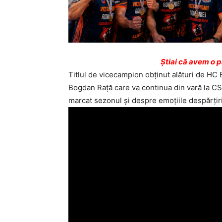
Ştiai că avem o 
Titlul de vicecampion obținut alături de HC B
Bogdan Rață care va continua din vară la C
marcat sezonul și despre emoțiile despărțirii