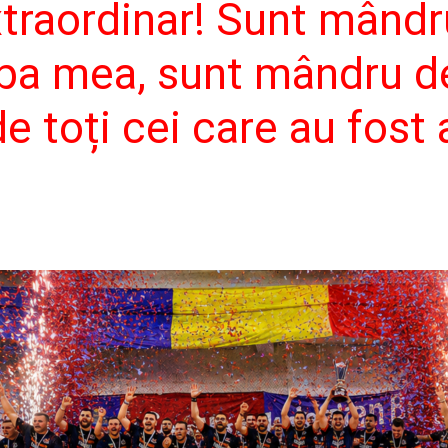
xtraordinar! Sunt mândr
pa mea, sunt mândru de
e toți cei care au fost a