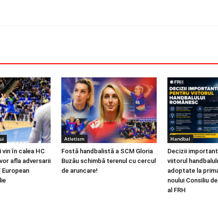
ui
Atletism
Handbal
 vin în calea HC
Fostă handbalistă a SCM Gloria
Decizii importan
 vor afla adversarii
Buzău schimbă terenul cu cercul
viitorul handbalu
F European
de aruncare!
adoptate la prima
lie
noului Consiliu d
al FRH