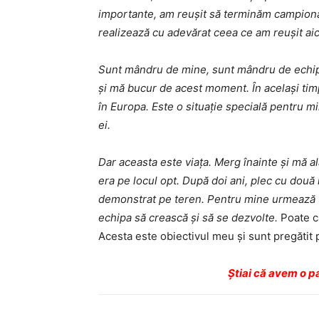
importante, am reușit să terminăm campionat
realizează cu adevărat ceea ce am reușit aic
Sunt mândru de mine, sunt mândru de echipa m
și mă bucur de acest moment. În același timp,
în Europa. Este o situație specială pentru mi
ei.
Dar aceasta este viața. Merg înainte și mă a
era pe locul opt. După doi ani, plec cu dou
demonstrat pe teren. Pentru mine urmează un 
echipa să crească și să se dezvolte.
Poate că
Acesta este obiectivul meu și sunt pregătit
Ştiai că avem o p