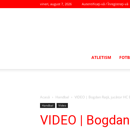
vineri, august 7, 2026
Autentificați-vă / Înregistrați-vă
ATLETISM
FOTB
Acasă
Handbal
VIDEO | Bogdan Rață, jucător HC Bu
Handbal
Video
VIDEO | Bogdan 