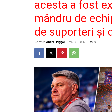
acesta a fost e
mândru de echi
de suporteri și d
De către
Andrei Pițigoi
-
mai 30, 2026
0