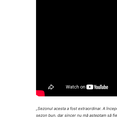
„Sezonul acesta a fost extraordinar. A încep
sezon bun, dar sincer nu mă așteptam să fie a