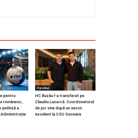
Handbal
te pentru
HC Buzău l-a transferat pe
lui românesc,
Claudiu Lazurcă. Coordonatorul
 ședință a
de joc vine după un sezon
e Administrație
excelent la CSU Suceava