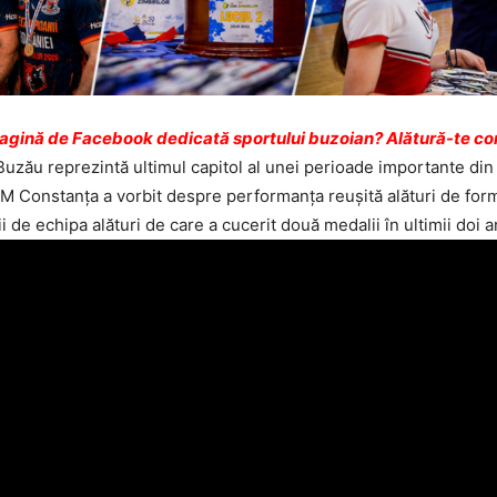
pagină de Facebook dedicată sportului buzoian? Alătură-te com
uzău reprezintă ultimul capitol al unei perioade importante din c
SM Constanța a vorbit despre performanța reușită alături de fo
 de echipa alături de care a cucerit două medalii în ultimii doi a