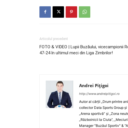
Articolul precedent
FOTO & VIDEO | Lupii Buzăului, vicecampionii R
47-24 în ultimul meci din Liga Zimbrilor!
Andrei Pițigoi
http://www.andreipitigoi.ro
Autor al cărţii „Drum printre an
collector Data Sports Group şi 
„Arena sportivă” şi „Zona neutră
„Războinicii la Ciuta”, „Meciur
Manager "Buzăul Sportiv" & "