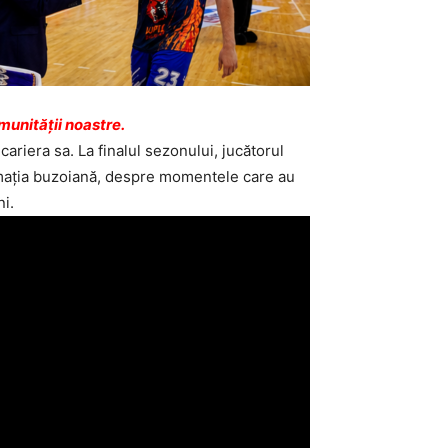
unității noastre.
ariera sa. La finalul sezonului, jucătorul
rmația buzoiană, despre momentele care au
ni.