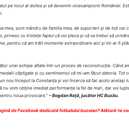
ul pe locul al doilea și să devenim vicecampionii României. Es
i.
ea, sunt mândru de familia mea, de suporteri și de toți cei care
 privesc cu tristețe faptul că voi pleca și că va trebui să urmăre
ne, pentru că am trăit momente extraordinare aici și mi-ar fi plă
lătur unei echipe aflate într-un proces de reconstrucție. Când am
ă medalii câștigate și cu sentimentul că mi-am făcut datoria. To
nou început la Constanța și voi încerca să fac acolo același lu
 nu vom obține imediat performanțe la fel de mari, dar voi lupt
 pentru noua provocare.”
– Bogdan Rață, jucător HC Buzău.
agină de Facebook dedicată fotbalului buzoian? Alătură-te co