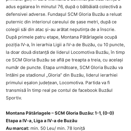
adus egalarea în minutul 76, după o bâlbâială colectivă a
defensivei adverse. Fundaşul SCM Gloria Buzău a reluat
puternic din interiorul careului de şase metri, după ce
colegii săi din atac şi-au arătat neputinţa de a înscrie.
După primele patru etape, Montana Pătârlagele ocupă
poziţia IV-a, în ierarhia Ligii a IV-a de Buzău, cu 10 puncte,
la doar două distanţă de liderul Locomotiva Buzău, în timp
ce SCM Gloria Buzău se află pe treapta a treia, cu acelaşi
număr de puncte. Etapa următoare, SCM Gloria Buzău va
întâlni pe stadionul „Gloria” din Buzău, liderul ierarhiei
primului eşalon judeţean, Locomotiva. Partida va fi
transmisă în timp real pe contul de facebook Buzăul
Sportiv.
Montana Pătârlagele – SCM Gloria Buzău: 1-1, (0-0)
Etapa a IV-a, Liga a IV-a de Buzău
Au marcat:
min. 50 Leu/ min. 78 Ioniţă