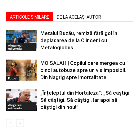
ARTICOLE SIMILARE
DE LA ACELAȘI AUTOR
Metalul Buzău, remiză fără gol în
deplasarea de la Clinceni cu
Alegerea
Metaloglobus
editorului
MO SALAH | Copilul care mergea cu
cinci autobuze spre un vis imposibil.
Din Nagrig spre imortalitate
Fotbal
„Înțeleptul din Hortaleza”: „Să câștigi.
Să câștigi. Să câștigi. Iar apoi să
Alegerea
câștigi din nou!”
editorului