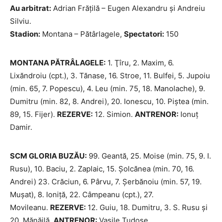
Au arbitrat:
Adrian Frăţilă – Eugen Alexandru şi Andreiu
Silviu.
Stadion:
Montana – Pătârlagele,
Spectatori:
150
MONTANA PĂTRÂLAGELE:
1. Ţîru, 2. Maxim, 6.
Lixăndroiu (cpt.), 3. Tănase, 16. Stroe, 11. Bulfei, 5. Jupoiu
(min. 65, 7. Popescu), 4. Leu (min. 75, 18. Manolache), 9.
Dumitru (min. 82, 8. Andrei), 20. Ionescu, 10. Piştea (min.
89, 15. Fijer).
REZERVE:
12. Simion.
ANTRENOR:
Ionuţ
Damir.
SCM GLORIA BUZĂU:
99. Geantă, 25. Moise (min. 75, 9. I.
Rusu), 10. Baciu, 2. Zaplaic, 15. Şolcănea (min. 70, 16.
Andrei) 23. Crăciun, 6. Pârvu, 7. Şerbănoiu (min. 57, 19.
Muşat), 8. Ioniţă, 22. Câmpeanu (cpt.), 27.
Movileanu.
REZERVE:
12. Guiu, 18. Dumitru, 3. S. Rusu şi
20. Mănăilă.
ANTRENOR:
Vasile Tudose.