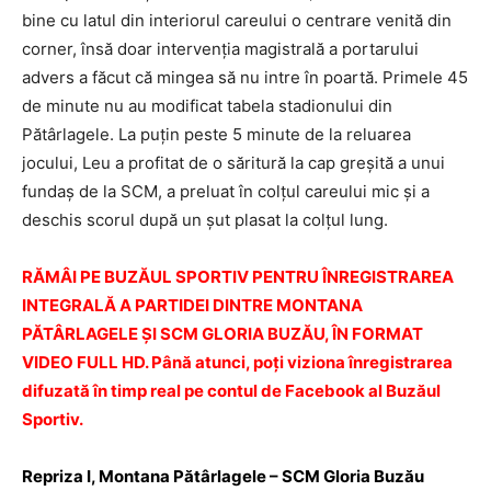
bine cu latul din interiorul careului o centrare venită din
corner, însă doar intervenţia magistrală a portarului
advers a făcut că mingea să nu intre în poartă. Primele 45
de minute nu au modificat tabela stadionului din
Pătârlagele. La puţin peste 5 minute de la reluarea
jocului, Leu a profitat de o săritură la cap greşită a unui
fundaş de la SCM, a preluat în colţul careului mic şi a
deschis scorul după un şut plasat la colţul lung.
RĂMÂI PE BUZĂUL SPORTIV PENTRU ÎNREGISTRAREA
INTEGRALĂ A PARTIDEI DINTRE MONTANA
PĂTÂRLAGELE ŞI SCM GLORIA BUZĂU, ÎN FORMAT
VIDEO FULL HD. Până atunci, poţi viziona înregistrarea
difuzată în timp real pe contul de Facebook al Buzăul
Sportiv.
Repriza I, Montana Pătârlagele – SCM Gloria Buzău