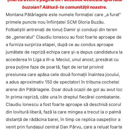
buzoian? Alătură-te comunității noastre.
Montana Pătârlagele este numele formaţiei care „a furat”
primele puncte nou înfiinţatei SCM Gloria Buzău.
Fotbaliştii antrenaţi de Ionuţ Damir şi conduşi din teren
de „generalul” Claudiu Ionescu au fost foarte aproape de
a furniza surpriza etapei, după ce au condus aproape
jumătate de repriză echipa care şi-a depus candidatura la
accederea în Liga a III-a. Meciul, unul anost, presărat cu
prea puţine faze de poartă, fapt de iertat privind
presiunea care apăsa cele două formaţii înaintea jocului,
a adus aproximativ 150 de spectatori în tribuna cochetei
arene din Pătârlagele. Doar două ocazii de gol au avut loc
în prima repriză, câte una în dreptul fiecărei combatante.
Claudiu Ionescu a fost foarte aproape să deschisă scorul
din lovitură liberă, fază la care mingea a trecut la o palmă
distanţă de rădăcina barei, în timp ce replica oaspeţilor a
venit prin fundaşul central Dan Pârvu, care a reluat foarte