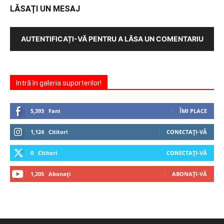
LĂSAȚI UN MESAJ
AUTENTIFICAȚI-VĂ PENTRU A LĂSA UN COMENTARIU
Intră în galeria suporterilor!
5,393
Fani
ÎMI PLACE
1,124
Cititori
CONECTAȚI-VĂ
0
Cititori
CONECTAȚI-VĂ
1,205
Abonați
ABONAȚI-VĂ