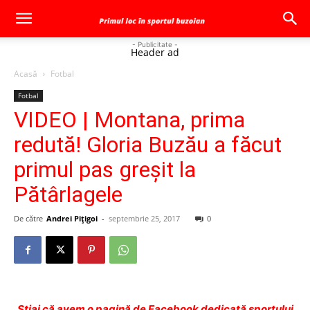
- Publicitate -
Header ad
Acasă
Fotbal
Fotbal
VIDEO | Montana, prima
redută! Gloria Buzău a făcut
primul pas greşit la
Pătârlagele
De către
Andrei Pițigoi
-
septembrie 25, 2017
0
Ştiai că avem o pagină de Facebook dedicată sportului