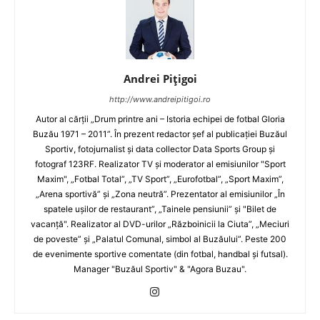
Andrei Pițigoi
http://www.andreipitigoi.ro
Autor al cărţii „Drum printre ani – Istoria echipei de fotbal Gloria
Buzău 1971 – 2011”. În prezent redactor şef al publicaţiei Buzăul
Sportiv, fotojurnalist şi data collector Data Sports Group şi
fotograf 123RF. Realizator TV şi moderator al emisiunilor "Sport
Maxim", „Fotbal Total”, „TV Sport”, „Eurofotbal”, „Sport Maxim”,
„Arena sportivă” şi „Zona neutră”. Prezentator al emisiunilor „În
spatele uşilor de restaurant”, „Tainele pensiunii” şi "Bilet de
vacanţă". Realizator al DVD-urilor „Războinicii la Ciuta”, „Meciuri
de poveste” şi „Palatul Comunal, simbol al Buzăului”. Peste 200
de evenimente sportive comentate (din fotbal, handbal şi futsal).
Manager "Buzăul Sportiv" & "Agora Buzau".