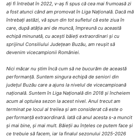
ați fi întrebat în 2022, v-aș fi spus că cea mai frumoasă zi
a fost atunci când am promovat în Liga Națională. Dacă mă
întrebați astăzi, vă spun din tot sufletul că este ziua în
care, după atâția ani de muncă, împreună cu această
echipă minunată, cu acești băieți extraordinari și cu
sprijinul Consiliului Județean Buzău, am reușit să
devenim vicecampionii României.
Nici măcar nu știm încă cum să ne bucurăm de această
performanță. Suntem singura echipă de seniori din
județul Buzău care a ajuns la nivelul de vicecampioană
națională. Suntem în Liga Națională din 2018 și încheiem
acum al optulea sezon la acest nivel. Anul trecut am
terminat pe locul al treilea și am considerat că este o
performanță extraordinară. Iată că anul acesta s-a muncit
și mai bine, și mai mult. Băieții au înțeles ce putem face și
ce trebuie să facem, iar la finalul sezonului 2025-2026