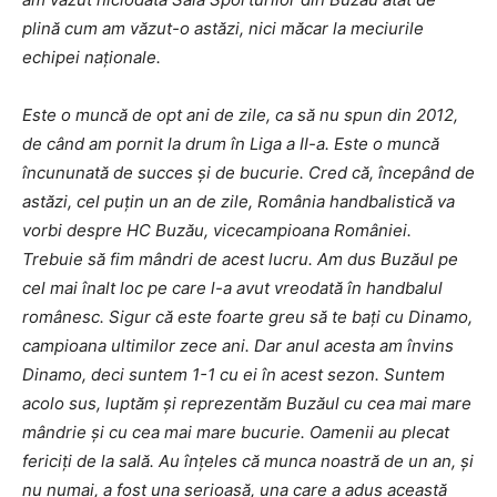
plină cum am văzut-o astăzi, nici măcar la meciurile
echipei naționale.
Este o muncă de opt ani de zile, ca să nu spun din 2012,
de când am pornit la drum în Liga a II-a. Este o muncă
încununată de succes și de bucurie. Cred că, începând de
astăzi, cel puțin un an de zile, România handbalistică va
vorbi despre HC Buzău, vicecampioana României.
Trebuie să fim mândri de acest lucru. Am dus Buzăul pe
cel mai înalt loc pe care l-a avut vreodată în handbalul
românesc. Sigur că este foarte greu să te bați cu Dinamo,
campioana ultimilor zece ani. Dar anul acesta am învins
Dinamo, deci suntem 1-1 cu ei în acest sezon. Suntem
acolo sus, luptăm și reprezentăm Buzăul cu cea mai mare
mândrie și cu cea mai mare bucurie. Oamenii au plecat
fericiți de la sală. Au înțeles că munca noastră de un an, și
nu numai, a fost una serioasă, una care a adus această