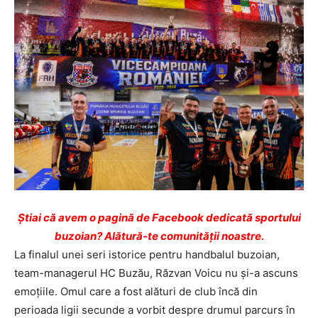
Ştiai că avem o pagină de Facebook dedicată sportului
buzoian? Alătură-te comunității noastre.
La finalul unei seri istorice pentru handbalul buzoian,
team-managerul HC Buzău, Răzvan Voicu nu și-a ascuns
emoțiile. Omul care a fost alături de club încă din
perioada ligii secunde a vorbit despre drumul parcurs în