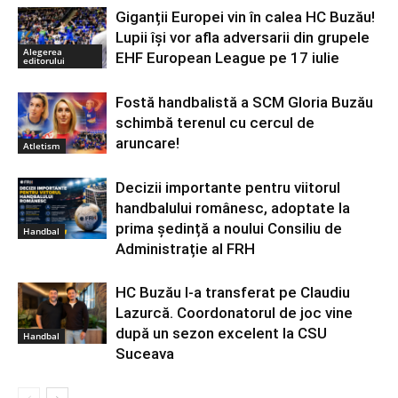
Giganții Europei vin în calea HC Buzău!
Lupii își vor afla adversarii din grupele
Alegerea
EHF European League pe 17 iulie
editorului
Fostă handbalistă a SCM Gloria Buzău
schimbă terenul cu cercul de
aruncare!
Atletism
Decizii importante pentru viitorul
handbalului românesc, adoptate la
prima ședință a noului Consiliu de
Handbal
Administrație al FRH
HC Buzău l-a transferat pe Claudiu
Lazurcă. Coordonatorul de joc vine
după un sezon excelent la CSU
Handbal
Suceava