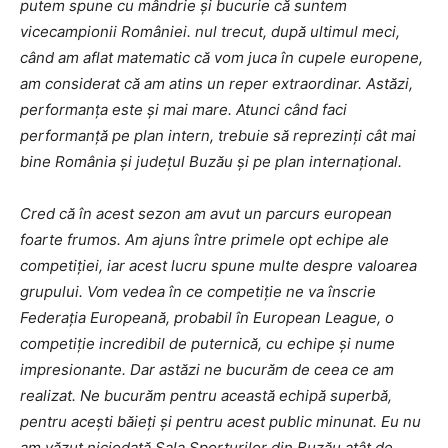
putem spune cu mândrie și bucurie că suntem
vicecampionii României. nul trecut, după ultimul meci,
când am aflat matematic că vom juca în cupele europene,
am considerat că am atins un reper extraordinar. Astăzi,
performanța este și mai mare. Atunci când faci
performanță pe plan intern, trebuie să reprezinți cât mai
bine România și județul Buzău și pe plan internațional.
Cred că în acest sezon am avut un parcurs european
foarte frumos. Am ajuns între primele opt echipe ale
competiției, iar acest lucru spune multe despre valoarea
grupului. Vom vedea în ce competiție ne va înscrie
Federația Europeană, probabil în European League, o
competiție incredibil de puternică, cu echipe și nume
impresionante. Dar astăzi ne bucurăm de ceea ce am
realizat. Ne bucurăm pentru această echipă superbă,
pentru acești băieți și pentru acest public minunat. Eu nu
am văzut niciodată Sala Sporturilor din Buzău atât de