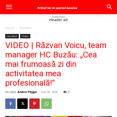
- Publicitate -
Header ad
Acasă
Handbal
Handbal
Video
VIDEO | Răzvan Voicu, team
manager HC Buzău: „Cea
mai frumoasă zi din
activitatea mea
profesională!”
De către
Andrei Pițigoi
-
mai 30, 2026
0