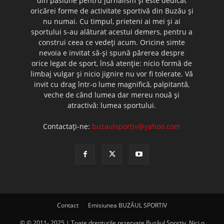
din pasiune pentru jurnalism şi este dedicat
oricărei forme de activitate sportivă din Buzău şi
nu numai. Cu timpul, prieteni ai mei şi ai
sportului s-au alăturat acestui demers, pentru a
construi ceea ce vedeţi acum. Oricine simte
nevoia e invitat să-şi spună părerea despre
orice legat de sport, însă atenţie: nicio formă de
limbaj vulgar şi nicio jignire nu vor fi tolerate. Vă
invit cu drag într-o lume magnifică, palpitantă,
veche de când lumea dar mereu nouă şi
atractivă: lumea sportului.
Contactați-ne:
buzaulsportiv@yahoo.com
Contact
Emisiunea BUZĂUL SPORTIV
© © 2011- 2025 | Toate drepturile rezervate Buzăul Sportiv. Nici o