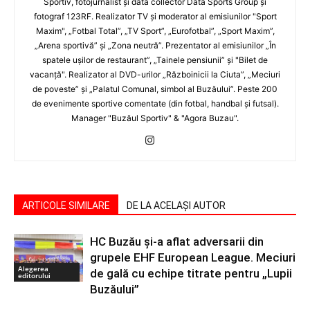
Sportiv, fotojurnalist şi data collector Data Sports Group şi
fotograf 123RF. Realizator TV şi moderator al emisiunilor "Sport
Maxim", „Fotbal Total”, „TV Sport”, „Eurofotbal”, „Sport Maxim”,
„Arena sportivă” şi „Zona neutră”. Prezentator al emisiunilor „În
spatele uşilor de restaurant”, „Tainele pensiunii” şi "Bilet de
vacanţă". Realizator al DVD-urilor „Războinicii la Ciuta”, „Meciuri
de poveste” şi „Palatul Comunal, simbol al Buzăului”. Peste 200
de evenimente sportive comentate (din fotbal, handbal şi futsal).
Manager "Buzăul Sportiv" & "Agora Buzau".
ARTICOLE SIMILARE
DE LA ACELAȘI AUTOR
HC Buzău și-a aflat adversarii din
grupele EHF European League. Meciuri
Alegerea
de gală cu echipe titrate pentru „Lupii
editorului
Buzăului”