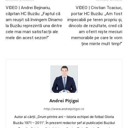
VIDEO | Andrei Bejinariu,
VIDEO | Cristian Tcaciuc,
căpitan HC Buzău: „Faptul că
portar HC Buzău: „Am fost
am reușit să învingem Dinamo
impecabili pe teren propriu și,
la Buzău reprezintă una dintre
dincolo de rezultate, cred că
cele mai mari satisfacții ale
am oferit niște meciuri
mele din acest sezon!”
memorabile pe care le vom
ține minte mult timp!”
Andrei Pițigoi
http://www.andreipitigoi.ro
Autor al cărţii „Drum printre ani – Istoria echipei de fotbal Gloria
Buzău 1971 – 2011”. În prezent redactor şef al publicaţiei Buzăul