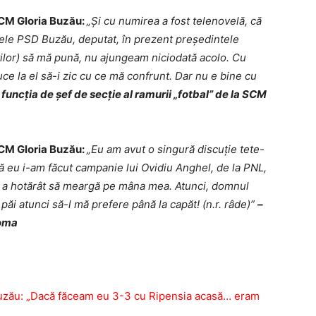
 SCM Gloria Buzău:
„Şi cu numirea a fost telenovelă, că
tele PSD Buzău, deputat, în prezent preşedintele
aţilor) să mă pună, nu ajungeam niciodată acolo. Cu
uce la el să-i zic cu ce mă confrunt. Dar nu e bine cu
funcţia de şef de secţie al ramurii „fotbal” de la SCM
 SCM Gloria Buzău:
„Eu am avut o singură discuţie tete-
ă eu i-am făcut campanie lui Ovidiu Anghel, de la PNL,
sul a hotărât să meargă pe mâna mea. Atunci, domnul
păi atunci să-l mă prefere până la capăt! (n.r. râde)”
–
Toma
Buzău: „Dacă făceam eu 3-3 cu Ripensia acasă… eram