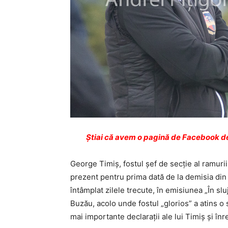
Ştiai că avem o pagină de Facebook de
George Timiş, fostul şef de secţie al ramuri
prezent pentru prima dată de la demisia din 
întâmplat zilele trecute, în emisiunea „În s
Buzău, acolo unde fostul „glorios” a atins o
mai importante declaraţii ale lui Timiş şi în