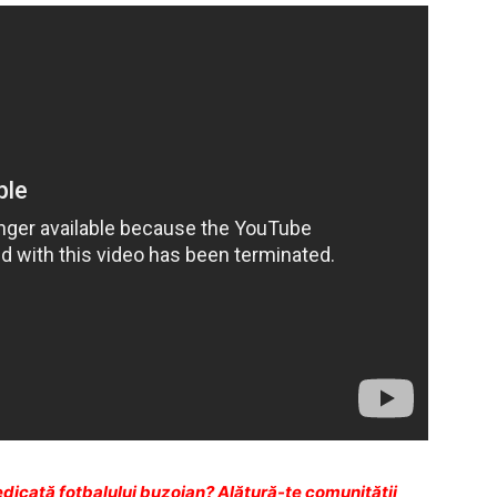
dicată fotbalului buzoian? Alătură-te comunității