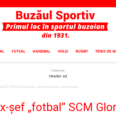
AL
FUTSAL
HANDBAL
VOLEI
RUGBY
TENIS DE 
Buzaul
- Publicitate -
Header ad
fotbal” SCM Gloria Buzău: „Numirea mea, o telenovelă....
Sportiv
ex-şef „fotbal” SCM Glo