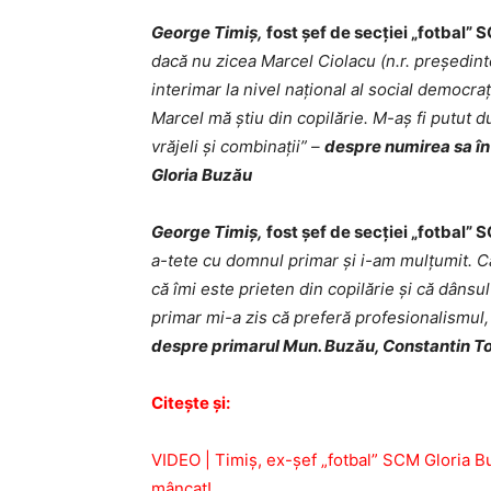
George Timiş,
fost şef de secţiei „fotbal”
dacă nu zicea Marcel Ciolacu (n.r. preşedin
interimar la nivel naţional al social democr
Marcel mă ştiu din copilărie. M-aş fi putut d
vrăjeli şi combinaţii” –
despre numirea sa în 
Gloria Buzău
George Timiş,
fost şef de secţiei „fotbal”
a-tete cu domnul primar şi i-am mulţumit. C
că îmi este prieten din copilărie şi că dân
primar mi-a zis că preferă profesionalismul, 
despre primarul Mun. Buzău, Constantin 
Citeşte şi:
VIDEO | Timiş, ex-şef „fotbal” SCM Gloria 
mâncat!