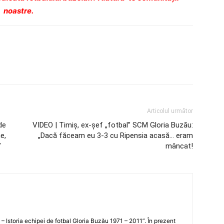
noastre.
Articolul următor
de
VIDEO | Timiş, ex-şef „fotbal” SCM Gloria Buzău:
e,
„Dacă făceam eu 3-3 cu Ripensia acasă… eram
”
mâncat!
i – Istoria echipei de fotbal Gloria Buzău 1971 – 2011”. În prezent