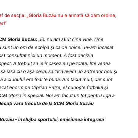
 de secţie: „Gloria Buzău nu e armată să dăm ordine,
er!”
SCM Gloria Buzău:
„Eu nu am ştiut cine vine, cine
Eu sunt un om de echipă şi ca de obicei, le-am încasat
fost consultat nici un moment. A fost decizia
respect. A trebuit să le încasez eu pe toate. Îmi venea
l să iasă cu o aşa ceva, să zică avem un antrenor nou şi
ială a clubului era foarte bună. Am tăcut mult, dar sunt
zat enorm pe Ciprian Petre, el cunoşte fotbalul şi
SCM Gloria în special. Noi am făcut un lot pentru liga a
plecaţi vara trecută de la SCM Gloria Buzău
uzău – În slujba sportului, emisiunea integrală