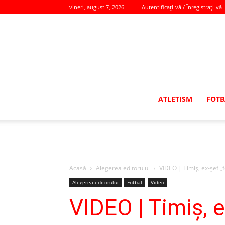
vineri, august 7, 2026
Autentificați-vă / Înregistrați-vă
ATLETISM
FOTB
Acasă
Alegerea editorului
VIDEO | Timiş, ex-şef „
Alegerea editorului
Fotbal
Video
VIDEO | Timiş, 