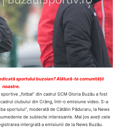
dicată sportului buzoian? Alătură-te comunității
noastre.
i sportive „fotbal” din cadrul SCM Gloria Buzău a fost
cadrul clubului din Crâng, într-o emisiune video. S-a
lujba sportului”, moderată de Cătălin Păduraru, la News
 sumedenie de subiecte interesante. Mai jos aveţi cele
registrarea intergrală a emisiunii de la News Buzău.