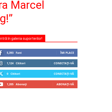
ra Marcel
g!”
Intră în galeria suporterilor!
5,393
Fani
ÎMI PLACE
1,124
Cititori
CONECTAȚI-VĂ
0
Cititori
CONECTAȚI-VĂ
1,205
Abonați
ABONAȚI-VĂ