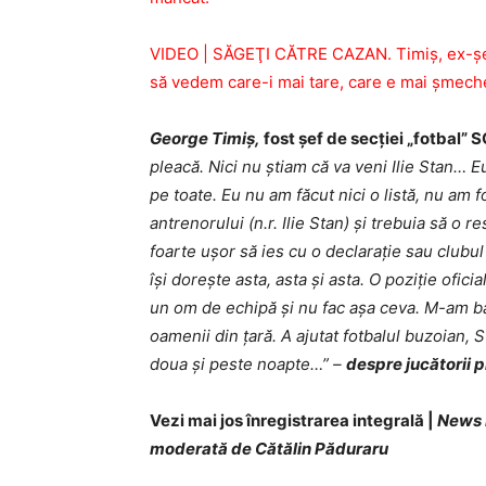
VIDEO | SĂGEŢI CĂTRE CAZAN. Timiş, ex-şef
să vedem care-i mai tare, care e mai şmech
George Timiş,
fost şef de secţiei „fotbal” 
pleacă. Nici nu ştiam că va veni Ilie Stan… 
pe toate. Eu nu am făcut nici o listă, nu am 
antrenorului (n.r. Ilie Stan) şi trebuia să o 
foarte uşor să ies cu o declaraţie sau clubu
îşi doreşte asta, asta şi asta. O poziţie ofic
un om de echipă şi nu fac aşa ceva. M-am ba
oamenii din ţară. A ajutat fotbalul buzoian, 
doua şi peste noapte…” –
despre jucătorii 
Vezi mai jos înregistrarea integrală |
News B
moderată de Cătălin Păduraru