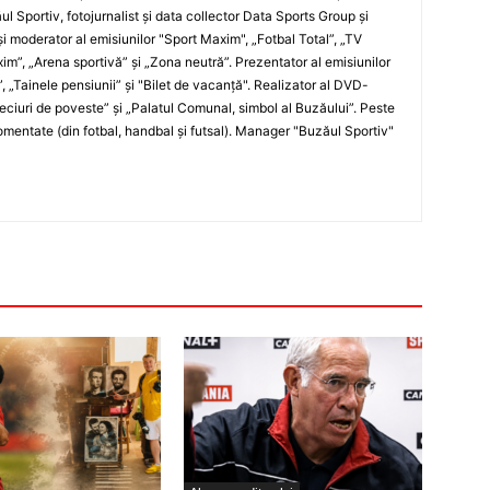
ul Sportiv, fotojurnalist şi data collector Data Sports Group şi
i moderator al emisiunilor "Sport Maxim", „Fotbal Total”, „TV
xim”, „Arena sportivă” şi „Zona neutră”. Prezentator al emisiunilor
”, „Tainele pensiunii” şi "Bilet de vacanţă". Realizator al DVD-
„Meciuri de poveste” şi „Palatul Comunal, simbol al Buzăului”. Peste
entate (din fotbal, handbal şi futsal). Manager "Buzăul Sportiv"