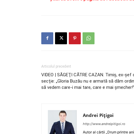
Articolul precedent
VIDEO | SĂGEŢI CĂTRE CAZAN. Timiş, ex-şef 
secţie: „Gloria Buzău nu e armată să dăm ordin
să vedem care-i mai tare, care e mai şmecher!
Andrei Pițigoi
http://www.andreipitigoi.ro
Autor al cărţii „Drum printre an