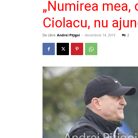
„Numirea mea, o
Ciolacu, nu aju
De către
Andrei Pițigoi
-
decembrie 14, 2019
2