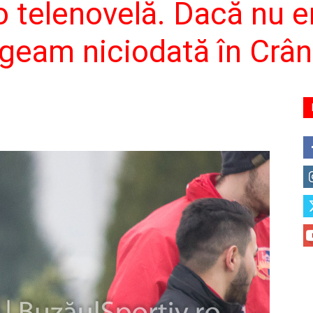
 telenovelă. Dacă nu e
ngeam niciodată în Crân