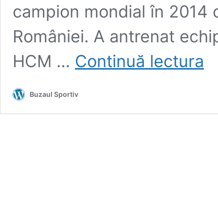
campion mondial în 2014 c
României. A antrenat ech
HAN
HCM …
Continuă lectura
I
Cui
pre
Buzaul Sportiv
ștaf
Ovid
Mihă
dup
doi
ani
pe
ban
tehn
a
SC
Glor
Buz