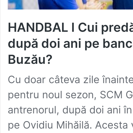
HANDBAL I Cui predă 
după doi ani pe banc
Buzău?
Cu doar câteva zile înaint
pentru noul sezon, SCM G
antrenorul, după doi ani î
pe Ovidiu Mihăilă. Acesta v