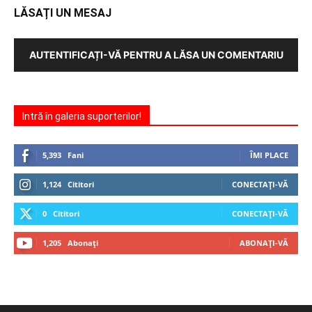
LĂSAȚI UN MESAJ
AUTENTIFICAȚI-VĂ PENTRU A LĂSA UN COMENTARIU
Intră în galeria suporterilor!
5,393
Fani
ÎMI PLACE
1,124
Cititori
CONECTAȚI-VĂ
0
Cititori
CONECTAȚI-VĂ
1,205
Abonați
ABONAȚI-VĂ