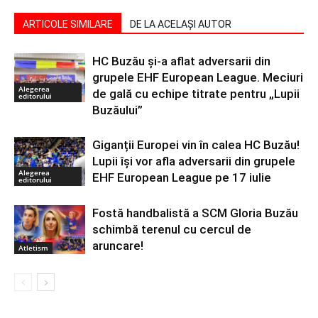
ARTICOLE SIMILARE
DE LA ACELAȘI AUTOR
HC Buzău și-a aflat adversarii din
grupele EHF European League. Meciuri
Alegerea
de gală cu echipe titrate pentru „Lupii
editorului
Buzăului”
Giganții Europei vin în calea HC Buzău!
Lupii își vor afla adversarii din grupele
Alegerea
EHF European League pe 17 iulie
editorului
Fostă handbalistă a SCM Gloria Buzău
schimbă terenul cu cercul de
aruncare!
Atletism