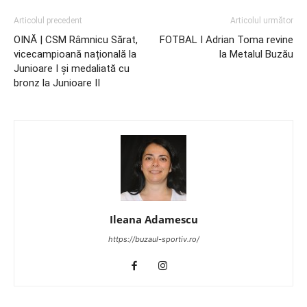
Articolul precedent
Articolul următor
OINĂ | CSM Râmnicu Sărat,
FOTBAL I Adrian Toma revine
vicecampioană națională la
la Metalul Buzău
Junioare I și medaliată cu
bronz la Junioare II
Ileana Adamescu
https://buzaul-sportiv.ro/