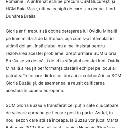
României. A antrenat echipe precum CSM București și
HCM Baia Mare, ultima echipă de care s-a ocupat fiind
Dunărea Brăila.
Gloria ar fi trebuit să obțină detașarea lui Ovidiu Mihăilă
pe linie militară de la Steaua, așa cum s-a întâmplat în
ultimii doi ani, însă clubul nu a mai insistat pentru
rezolvarea acestei probleme, drept urmare SCM Gloria
Buzău se va despărți de el la sfârșitul acestei luni. Ovidiu
Mihăilă a reușit performanța clasării echipei pe locul al
patrulea în fiecare dintre cei doi ani ai colaborării cu SCM
Gloria Buzău și, de asemenea, a reușit calificarea
acesteia în cupele europene.
SCM Gloria Buzău a transferat cel puțin câte o jucătoare
de valoare aproape pe fiecare post în parte. Astfel, în
noul sezon care stă să înceapă, la Buzău vor juca: Marta
Batinovic (SCM Rm. Vâlcea), Ljubica Nenezic (Dunărea