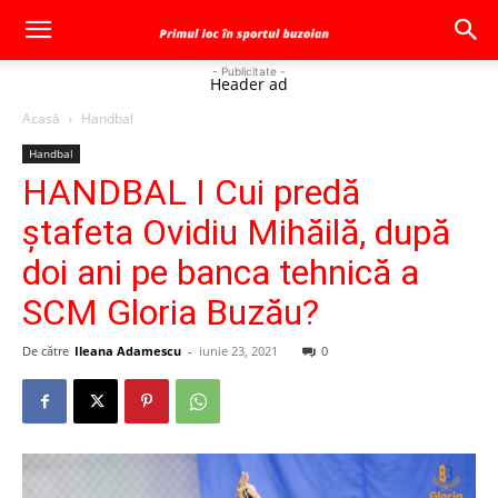
- Publicitate -
Header ad
Acasă
Handbal
Handbal
HANDBAL I Cui predă
ștafeta Ovidiu Mihăilă, după
doi ani pe banca tehnică a
SCM Gloria Buzău?
De către
Ileana Adamescu
-
iunie 23, 2021
0