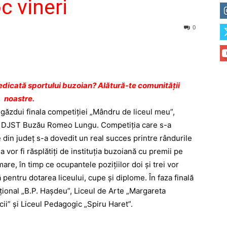
c vineri
0
dicată sportului buzoian? Alătură-te comunității
noastre.
găzdui finala competiţiei „Mândru de liceul meu”,
ului DJST Buzău Romeo Lungu. Competiţia care s-a
 din judeţ s-a dovedit un real succes printre rândurile
a vor fi răsplătiţi de instituţia buzoiană cu premii pe
are, în timp ce ocupantele poziţiilor doi şi trei vor
pentru dotarea liceului, cupe şi diplome. În faza finală
aţional „B.P. Haşdeu”, Liceul de Arte „Margareta
cii” şi Liceul Pedagogic „Spiru Haret”.