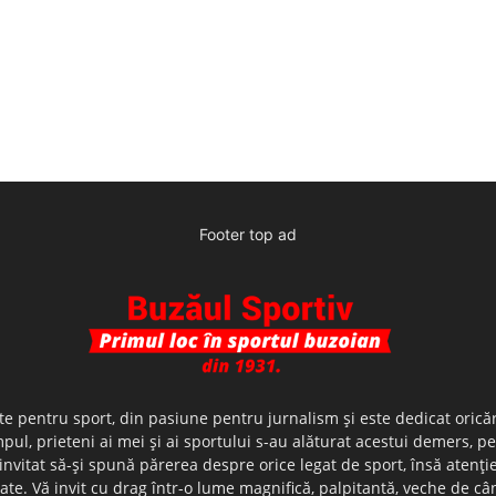
Footer top ad
te pentru sport, din pasiune pentru jurnalism şi este dedicat oricăr
ul, prieteni ai mei şi ai sportului s-au alăturat acestui demers, p
nvitat să-şi spună părerea despre orice legat de sport, însă atenţi
olerate. Vă invit cu drag într-o lume magnifică, palpitantă, veche de