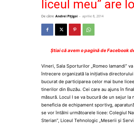
liceul meu” are lo
De către
Andrei Pițigoi
-
aprilie 8, 2014
Ştiai că avem o pagină de Facebook de
Vineri, Sala Sporturilor „Romeo Iamandi” va 
întrecere organizată la iniţiativa director
bucurat de participarea celor mai bune licee
tinerilor din Buzău. Cei care au ajuns în final
măsură. Locul I se va bucură de un sejur la m
beneficia de echipament sportivg, aparatură 
se vor întâlni următoarele licee: Colegiul N
Sterian”, Liceul Tehnologic „Meserii şi Servi