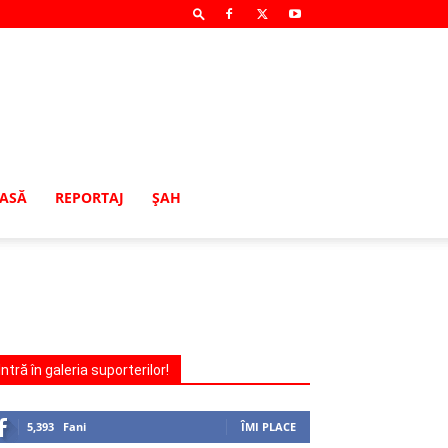
MASĂ
REPORTAJ
ŞAH
Intră în galeria suporterilor!
5,393
Fani
ÎMI PLACE