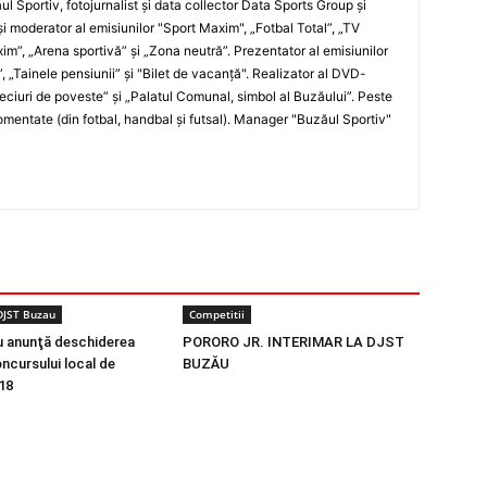
ul Sportiv, fotojurnalist şi data collector Data Sports Group şi
i moderator al emisiunilor "Sport Maxim", „Fotbal Total”, „TV
xim”, „Arena sportivă” şi „Zona neutră”. Prezentator al emisiunilor
”, „Tainele pensiunii” şi "Bilet de vacanţă". Realizator al DVD-
„Meciuri de poveste” şi „Palatul Comunal, simbol al Buzăului”. Peste
entate (din fotbal, handbal şi futsal). Manager "Buzăul Sportiv"
DJST Buzau
Competitii
 anunţă deschiderea
PORORO JR. INTERIMAR LA DJST
oncursului local de
BUZĂU
18