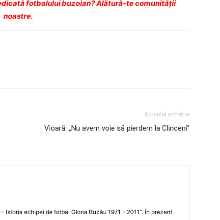
dicată fotbalului buzoian? Alătură-te comunității
noastre.
Articolul următor
Vioară: „Nu avem voie să pierdem la Clinceni”
i – Istoria echipei de fotbal Gloria Buzău 1971 – 2011”. În prezent