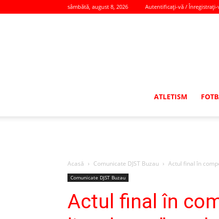
sâmbătă, august 8, 2026
Autentificați-vă / Înregistrați-
ATLETISM
FOTB
Acasă
Comunicate DJST Buzau
Actul final în comp
Comunicate DJST Buzau
Actul final în co