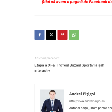
Ştiai că avem o pagină de Facebook de
Articolul precedent
Etapa a XI-a, Trofeul Buzăul Sportiv la şah
interactiv
Andrei Pițigoi
http://www.andreipitigoi.ro
Autor al cărţii „Drum printre an