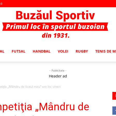
vă
AL
FUTSAL
HANDBAL
VOLEI
RUGBY
TENIS DE 
Buzaul
- Publicitate -
Header ad
etiţia „Mândru de liceul meu” are loc vineri
Sportiv
mpetiţia „Mândru de