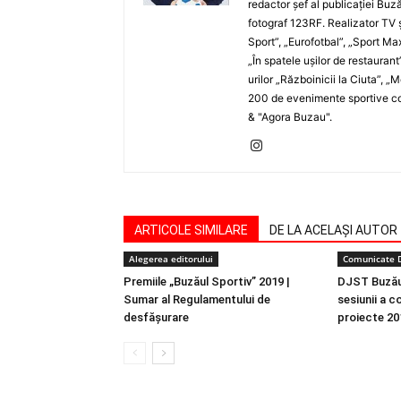
redactor şef al publicaţiei Buză
fotograf 123RF. Realizator TV ş
Sport”, „Eurofotbal”, „Sport Ma
„În spatele uşilor de restaurant
urilor „Războinicii la Ciuta”, 
200 de evenimente sportive com
& "Agora Buzau".
ARTICOLE SIMILARE
DE LA ACELAȘI AUTOR
Alegerea editorului
Comunicate 
Premiile „Buzăul Sportiv” 2019 |
DJST Buzău
Sumar al Regulamentului de
sesiunii a c
desfășurare
proiecte 20