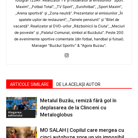
fotograf 123RF. Realizator TV şi moderator al emisiunilor "Sport
Maxim", „Fotbal Total”, „TV Sport”, „Eurofotbal”, „Sport Maxim”,
„Arena sportivă” şi „Zona neutră”. Prezentator al emisiunilor „În
spatele uşilor de restaurant”, „Tainele pensiunii” şi "Bilet de
vacanţă". Realizator al DVD-urilor „Războinicii la Ciuta”, „Meciuri
de poveste” şi „Palatul Comunal, simbol al Buzăului”. Peste 200
de evenimente sportive comentate (din fotbal, handbal şi futsal).
Manager "Buzăul Sportiv" & "Agora Buzau".
ARTICOLE SIMILARE
DE LA ACELAȘI AUTOR
Metalul Buzău, remiză fără gol în
deplasarea de la Clinceni cu
Alegerea
Metaloglobus
editorului
MO SALAH | Copilul care mergea cu
cinci autobuze spre un vis imposibil.