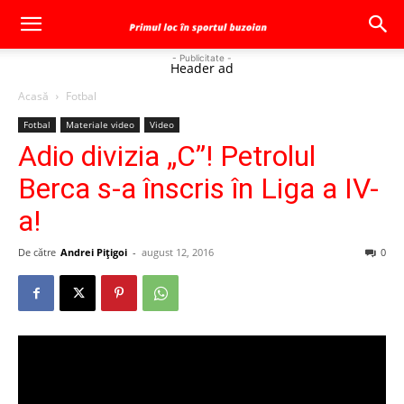
- Publicitate -
Header ad
Acasă
Fotbal
Fotbal
Materiale video
Video
Adio divizia „C”! Petrolul
Berca s-a înscris în Liga a IV-
a!
De către
Andrei Pițigoi
-
august 12, 2016
0