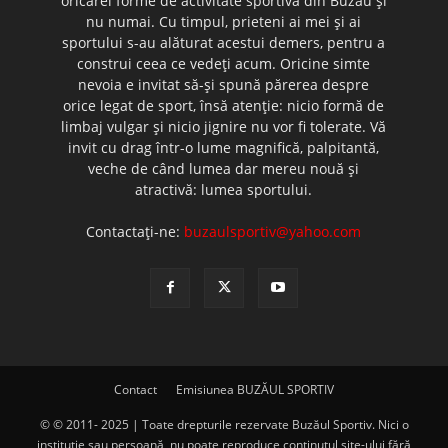
oricărei forme de activitate sportivă din Buzău şi
nu numai. Cu timpul, prieteni ai mei şi ai
sportului s-au alăturat acestui demers, pentru a
construi ceea ce vedeţi acum. Oricine simte
nevoia e invitat să-şi spună părerea despre
orice legat de sport, însă atenţie: nicio formă de
limbaj vulgar şi nicio jignire nu vor fi tolerate. Vă
invit cu drag într-o lume magnifică, palpitantă,
veche de când lumea dar mereu nouă şi
atractivă: lumea sportului.
Contactați-ne:
buzaulsportiv@yahoo.com
Contact
Emisiunea BUZĂUL SPORTIV
© © 2011- 2025 | Toate drepturile rezervate Buzăul Sportiv. Nici o
instituţie sau persoană, nu poate reproduce conţinutul site-ului fără