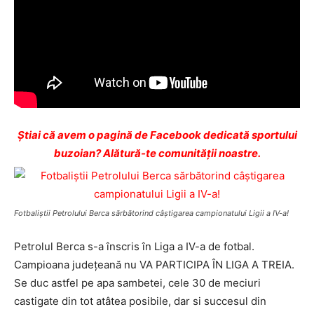
Ştiai că avem o pagină de Facebook dedicată sportului
buzoian? Alătură-te comunității noastre.
Fotbaliştii Petrolului Berca sărbătorind câştigarea campionatului Ligii a IV-a!
Petrolul Berca s-a înscris în Liga a IV-a de fotbal.
Campioana judeţeană nu VA PARTICIPA ÎN LIGA A TREIA.
Se duc astfel pe apa sambetei, cele 30 de meciuri
castigate din tot atâtea posibile, dar si succesul din