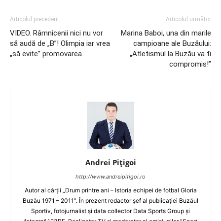
Articolul precedent
Articolul următor
VIDEO. Râmnicenii nici nu vor
Marina Baboi, una din marile
să audă de „B”! Olimpia iar vrea
campioane ale Buzăului:
„să evite” promovarea.
„Atletismul la Buzău va fi
compromis!”
Andrei Pițigoi
http://www.andreipitigoi.ro
Autor al cărţii „Drum printre ani – Istoria echipei de fotbal Gloria
Buzău 1971 – 2011”. În prezent redactor şef al publicaţiei Buzăul
Sportiv, fotojurnalist şi data collector Data Sports Group şi