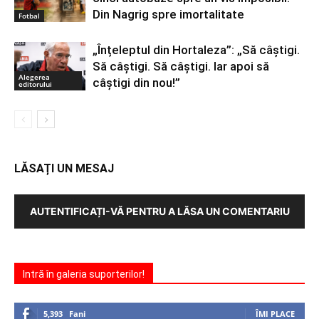
Din Nagrig spre imortalitate
Fotbal
„Înțeleptul din Hortaleza”: „Să câștigi.
Să câștigi. Să câștigi. Iar apoi să
Alegerea
câștigi din nou!”
editorului
LĂSAȚI UN MESAJ
AUTENTIFICAȚI-VĂ PENTRU A LĂSA UN COMENTARIU
Intră în galeria suporterilor!
5,393
Fani
ÎMI PLACE