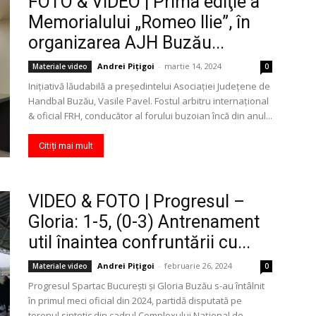
FOTO & VIDEO | Prima ediţie a
Memorialului „Romeo Ilie”, în
organizarea AJH Buzău...
Andrei Pițigoi
-
martie 14, 2024
Materiale video
0
Iniţiativă lăudabilă a preşedintelui Asociaţiei Judeţene de
Handbal Buzău, Vasile Pavel. Fostul arbitru internaţional
& oficial FRH, conducător al forului buzoian încă din anul...
Citiți mai mult
VIDEO & FOTO | Progresul –
Gloria: 1-5, (0-3) Antrenament
util înaintea confruntării cu...
Andrei Pițigoi
-
februarie 26, 2024
Materiale video
0
Progresul Spartac Bucureşti şi Gloria Buzău s-au întâlnit
în primul meci oficial din 2024, partidă disputată pe
terenul sintetic din cadrul Complexului Naţional de...