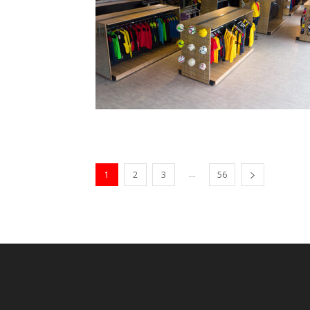
...
1
2
3
56