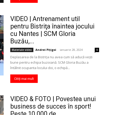
VIDEO | Antrenament util
pentru Bistriţa înaintea jocului
cu Nantes | SCM Gloria
Buzău,...
Andrei Pițigoi
-
ianuarie 28, 2024
Materiale video
0
Deplasarea de la Bistriţa nu avea cum să aducă veşti
bune pentru echipa buzoiană. SCM Gloria Buzău a
întâlnit ocupanta locului doi, o echipă...
Citiți mai mult
VIDEO & FOTO | Povestea unui
business de succes în sport!
Peste 10.000 de...