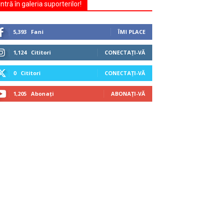
Intră în galeria suporterilor!
5,393
Fani
ÎMI PLACE
1,124
Cititori
CONECTAȚI-VĂ
0
Cititori
CONECTAȚI-VĂ
1,205
Abonați
ABONAȚI-VĂ