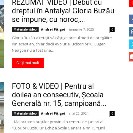
REZUMAT VIDEO | Debut cu
dreptul în Antalya! Gloria Buzău
se impune, cu noroc,...
Andrei Pițigoi
-
ianuarie 7, 2025
Materiale video
0
Gloria Buzău a reușit să câștige primul meci de pregătire
din acest an, chiar dacă evoluția jucătorilor lui Eugen
Neagoe nu a fost una...
Citiți mai mult
FOTO & VIDEO | Pentru al
doilea an consecutiv, Şcoala
Generală nr. 15, campioană...
Andrei Pițigoi
-
mai 20, 2024
Materiale video
0
- Majoritatea puştilor provin din centrul de juniori al
“Lupiilor Buzăului” Echipa Şcolii Generale nr. 15 “Emil