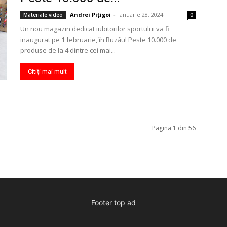
Andrei Pițigoi
-
ianuarie 28, 2024
Materiale video
0
Un nou magazin dedicat iubitorilor sportului va fi
inaugurat pe 1 februarie, în Buzău! Peste 10.000 de
produse de la 4 dintre cei mai...
Citiți mai mult
Pagina 1 din 56
Footer top ad