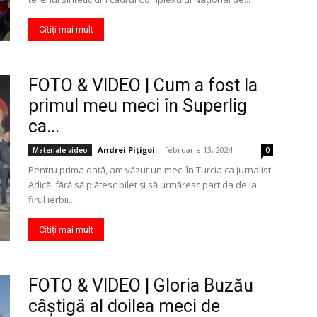
Citiți mai mult
FOTO & VIDEO | Cum a fost la
primul meu meci în Superlig
ca...
Andrei Pițigoi
-
februarie 13, 2024
Materiale video
0
Pentru prima dată, am văzut un meci în Turcia ca jurnalist.
Adică, fără să plătesc bilet şi să urmăresc partida de la
firul ierbii....
Citiți mai mult
FOTO & VIDEO | Gloria Buzău
câştigă al doilea meci de