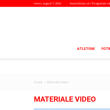
vineri, august 7, 2026
Autentificați-vă / Înregistrați-vă
ATLETISM
FOT
Acasă
Materiale video
MATERIALE VIDEO