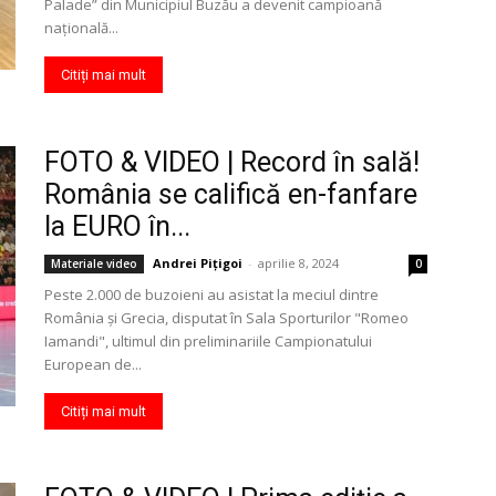
Palade” din Municipiul Buzău a devenit campioană
naţională...
Citiți mai mult
FOTO & VIDEO | Record în sală!
România se califică en-fanfare
la EURO în...
Andrei Pițigoi
-
aprilie 8, 2024
Materiale video
0
Peste 2.000 de buzoieni au asistat la meciul dintre
România şi Grecia, disputat în Sala Sporturilor "Romeo
Iamandi", ultimul din preliminariile Campionatului
European de...
Citiți mai mult