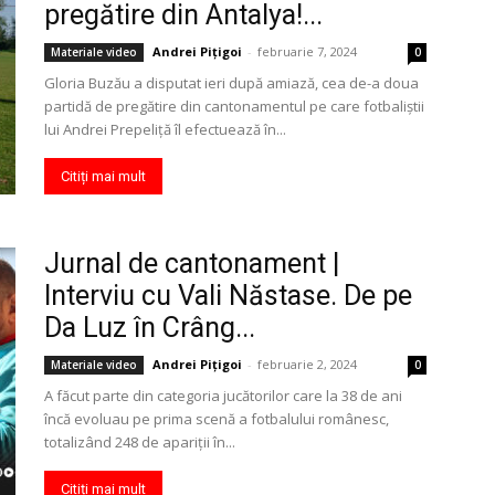
pregătire din Antalya!...
Andrei Pițigoi
-
februarie 7, 2024
Materiale video
0
Gloria Buzău a disputat ieri după amiază, cea de-a doua
partidă de pregătire din cantonamentul pe care fotbaliştii
lui Andrei Prepeliţă îl efectuează în...
Citiți mai mult
Jurnal de cantonament |
Interviu cu Vali Năstase. De pe
Da Luz în Crâng...
Andrei Pițigoi
-
februarie 2, 2024
Materiale video
0
A făcut parte din categoria jucătorilor care la 38 de ani
încă evoluau pe prima scenă a fotbalului românesc,
totalizând 248 de apariţii în...
Citiți mai mult