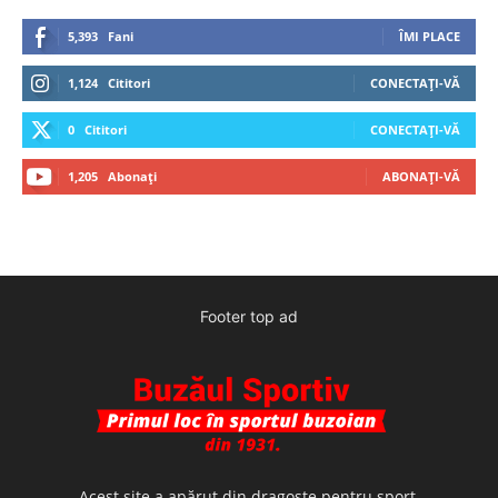
5,393
Fani
ÎMI PLACE
1,124
Cititori
CONECTAȚI-VĂ
0
Cititori
CONECTAȚI-VĂ
1,205
Abonați
ABONAȚI-VĂ
Footer top ad
Acest site a apărut din dragoste pentru sport,