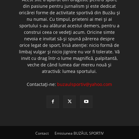
din pasiune pentru jurnalism şi este dedicat
oricărei forme de activitate sportivă din Buzău şi
nu numai. Cu timpul, prieteni ai mei şi ai
sportului s-au alăturat acestui demers, pentru a
construi ceea ce vedeţi acum. Oricine simte
nevoia e invitat să-şi spună părerea despre
orice legat de sport, însă atenţie: nicio formă de
limbaj vulgar şi nicio jignire nu vor fi tolerate. Vă
invit cu drag într-o lume magnifică, palpitantă,
veche de când lumea dar mereu nouă şi
atractivă: lumea sportului.
Contactați-ne:
buzaulsportiv@yahoo.com
Contact
Emisiunea BUZĂUL SPORTIV