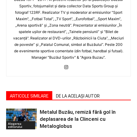
Sportiv, fotojurnalist şi data collector Data Sports Group şi
fotograf 123RF. Realizator TV şi moderator al emisiunilor "Sport
Maxim", „Fotbal Total”, „TV Sport”, „Eurofotbal”, „Sport Maxim”,
„Arena sportivă” şi „Zona neutră”. Prezentator al emisiunilor „În
spatele uşilor de restaurant”, „Tainele pensiunii” şi "Bilet de
vacanţă". Realizator al DVD-urilor „Războinicii la Ciuta”, „Meciuri
de poveste” şi „Palatul Comunal, simbol al Buzăului”. Peste 200
de evenimente sportive comentate (din fotbal, handbal şi futsal).
Manager "Buzăul Sportiv" & "Agora Buzau".
ARTICOLE SIMILARE
DE LA ACELAȘI AUTOR
Metalul Buzău, remiză fără gol în
deplasarea de la Clinceni cu
Alegerea
Metaloglobus
editorului