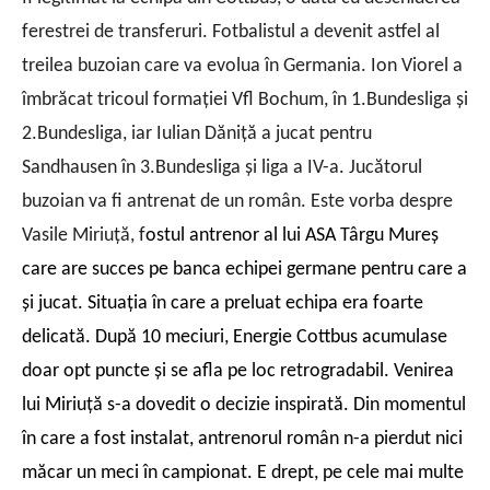
ferestrei de transferuri. Fotbalistul a devenit astfel al
treilea buzoian care va evolua în Germania. Ion Viorel a
îmbrăcat tricoul formaţiei Vfl Bochum, în 1.Bundesliga şi
2.Bundesliga, iar Iulian Dăniţă a jucat pentru
Sandhausen în 3.Bundesliga şi liga a IV-a. Jucătorul
buzoian va fi antrenat de un român. Este vorba despre
Vasile Miriuţă, f
ostul antrenor al lui ASA Târgu Mureş
care are succes pe banca echipei germane pentru care a
şi jucat. Situaţia în care a preluat echipa era foarte
delicată. După 10 meciuri, Energie Cottbus acumulase
doar opt puncte şi se afla pe loc retrogradabil. Venirea
lui Miriuţă s-a dovedit o decizie inspirată. Din momentul
în care a fost instalat, antrenorul român n-a pierdut nici
măcar un meci în campionat. E drept, pe cele mai multe