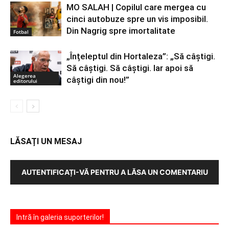
MO SALAH | Copilul care mergea cu
cinci autobuze spre un vis imposibil.
Din Nagrig spre imortalitate
Fotbal
„Înțeleptul din Hortaleza”: „Să câștigi.
Să câștigi. Să câștigi. Iar apoi să
Alegerea
câștigi din nou!”
editorului
LĂSAȚI UN MESAJ
AUTENTIFICAȚI-VĂ PENTRU A LĂSA UN COMENTARIU
Intră în galeria suporterilor!