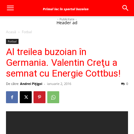
- Publicitate -
Header ad
Acasă
Fotbal
Fotbal
Al treilea buzoian în
Germania. Valentin Creţu a
semnat cu Energie Cottbus!
De către
Andrei Pițigoi
-
ianuarie 2, 2016
0