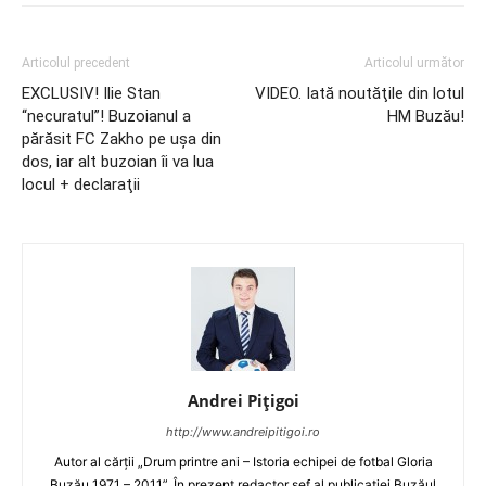
Articolul precedent
Articolul următor
EXCLUSIV! Ilie Stan
VIDEO. Iată noutăţile din lotul
“necuratul”! Buzoianul a
HM Buzău!
părăsit FC Zakho pe uşa din
dos, iar alt buzoian îi va lua
locul + declaraţii
Andrei Pițigoi
http://www.andreipitigoi.ro
Autor al cărţii „Drum printre ani – Istoria echipei de fotbal Gloria
Buzău 1971 – 2011”. În prezent redactor şef al publicaţiei Buzăul