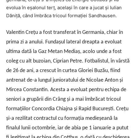
evolua în eşalonul terţ, acelaşi în care a jucat şi Iulian
Dăniţă, când îmbrăca tricoul formaţiei Sandhausen.
Valentin Creţu a fost transferat în Germania, chiar în
prima zi a anului. Fundaşul lateral dreapta a evoluat
ultima dată la Gaz Metan Mediaş, acolo unde a fost
coleg cu alt buzoian, Ciprian Petre. Fotbalistul, în vârstă
de 26 de ani, a crescut în curtea Gloriei Buzău, fiind
antrenat de-a lungul junioratului de Nicolae Anton şi
Mircea Constantin. Acesta a evoluat pentru echipa de
seniori a grupării din Crâng şi a mai îmbrăcat tricoul
formaţiilor Concordia Chiajna şi Rapid Bucureşti. Creţu
şi-a rezilitat contractul cu formaţia medieşeană la
finalul lunii octombrie, iar de abia pe 1 ianuarie a putut
fi legitimat la echipa din Cottbus, o dată cu deschiderea