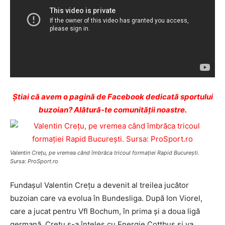
Ştiai că avem o pagină de Facebook dedicată sportului
buzoian? Alătură-te comunității noastre.
Valentin Creţu, pe vremea când îmbrăca tricoul formaţiei Rapid Bucureşti.
Sursa: ProSport.ro
Fundaşul Valentin Creţu a devenit al treilea jucător
buzoian care va evolua în Bundesliga. După Ion Viorel,
care a jucat pentru Vfl Bochum, în prima şi a doua ligă
germană, Creţu s-a înţeles cu Energie Cottbus şi va