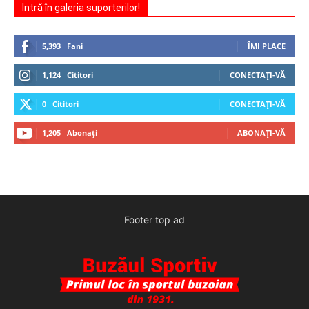
Intră în galeria suporterilor!
5,393
Fani
ÎMI PLACE
1,124
Cititori
CONECTAȚI-VĂ
0
Cititori
CONECTAȚI-VĂ
1,205
Abonați
ABONAȚI-VĂ
Footer top ad