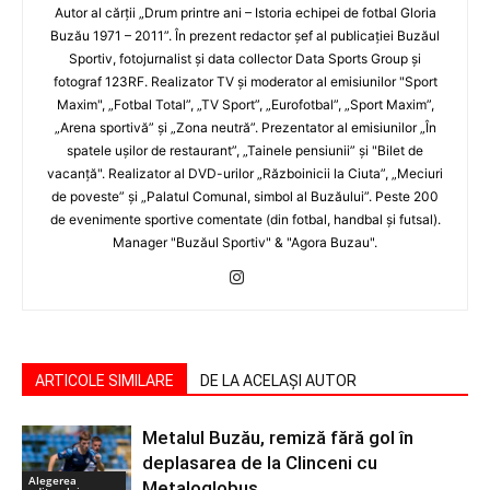
Autor al cărţii „Drum printre ani – Istoria echipei de fotbal Gloria
Buzău 1971 – 2011”. În prezent redactor şef al publicaţiei Buzăul
Sportiv, fotojurnalist şi data collector Data Sports Group şi
fotograf 123RF. Realizator TV şi moderator al emisiunilor "Sport
Maxim", „Fotbal Total”, „TV Sport”, „Eurofotbal”, „Sport Maxim”,
„Arena sportivă” şi „Zona neutră”. Prezentator al emisiunilor „În
spatele uşilor de restaurant”, „Tainele pensiunii” şi "Bilet de
vacanţă". Realizator al DVD-urilor „Războinicii la Ciuta”, „Meciuri
de poveste” şi „Palatul Comunal, simbol al Buzăului”. Peste 200
de evenimente sportive comentate (din fotbal, handbal şi futsal).
Manager "Buzăul Sportiv" & "Agora Buzau".
ARTICOLE SIMILARE
DE LA ACELAȘI AUTOR
Metalul Buzău, remiză fără gol în
deplasarea de la Clinceni cu
Alegerea
Metaloglobus