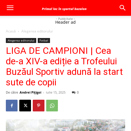
- Publicitate -
Header ad
Acasă
Alegerea editorului
Alegerea editorului
Fotbal
LIGA DE CAMPIONI | Cea
de-a XIV-a ediție a Trofeului
Buzăul Sportiv adună la start
sute de copii
De către
Andrei Pițigoi
-
iulie 15, 2025
0