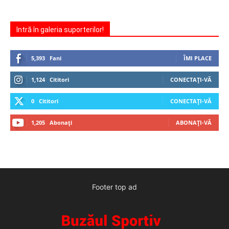
Intră în galeria suporterilor!
5,393
Fani
ÎMI PLACE
1,124
Cititori
CONECTAȚI-VĂ
0
Cititori
CONECTAȚI-VĂ
1,205
Abonați
ABONAȚI-VĂ
Footer top ad