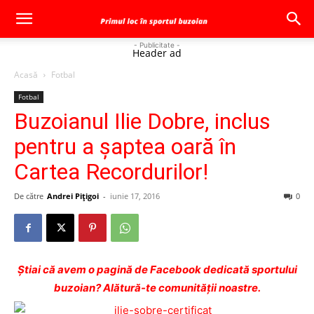
- Publicitate -
Header ad
Acasă
Fotbal
Fotbal
Buzoianul Ilie Dobre, inclus
pentru a șaptea oară în
Cartea Recordurilor!
De către
Andrei Pițigoi
-
iunie 17, 2016
0
Ştiai că avem o pagină de Facebook dedicată sportului
buzoian? Alătură-te comunității noastre.