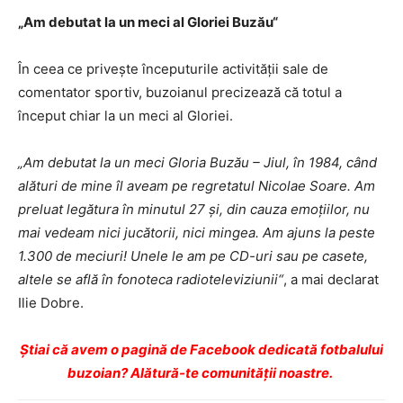
„Am debutat la un meci al Gloriei Buzău“
În ceea ce privește începuturile activității sale de
comentator sportiv, buzoianul precizează că totul a
început chiar la un meci al Gloriei.
„Am debutat la un meci Gloria Buzău – Jiul, în 1984, când
alături de mine îl aveam pe regretatul Nicolae Soare. Am
preluat legătura în minutul 27 și, din cauza emoțiilor, nu
mai vedeam nici jucătorii, nici mingea. Am ajuns la peste
1.300 de meciuri! Unele le am pe CD-uri sau pe casete,
altele se află în fonoteca radiotelevi­ziunii“
, a mai declarat
Ilie Dobre.
Ştiai că avem o pagină de Facebook dedicată fotbalului
buzoian? Alătură-te comunității noastre.