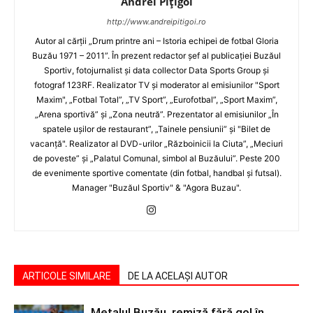
Andrei Pițigoi
http://www.andreipitigoi.ro
Autor al cărţii „Drum printre ani – Istoria echipei de fotbal Gloria
Buzău 1971 – 2011”. În prezent redactor şef al publicaţiei Buzăul
Sportiv, fotojurnalist şi data collector Data Sports Group şi
fotograf 123RF. Realizator TV şi moderator al emisiunilor "Sport
Maxim", „Fotbal Total”, „TV Sport”, „Eurofotbal”, „Sport Maxim”,
„Arena sportivă” şi „Zona neutră”. Prezentator al emisiunilor „În
spatele uşilor de restaurant”, „Tainele pensiunii” şi "Bilet de
vacanţă". Realizator al DVD-urilor „Războinicii la Ciuta”, „Meciuri
de poveste” şi „Palatul Comunal, simbol al Buzăului”. Peste 200
de evenimente sportive comentate (din fotbal, handbal şi futsal).
Manager "Buzăul Sportiv" & "Agora Buzau".
ARTICOLE SIMILARE
DE LA ACELAȘI AUTOR
Metalul Buzău, remiză fără gol în