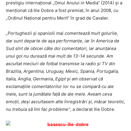
prestigiu internațional „Omul Anului in Media“ (2014) și a
menționat că Ilie Dobre a fost premiat, în anul 2008, cu
„Ordinul Național pentru Merit“ în grad de Cavaler.
„Portughezii și spaniolii mai comentează mult golurile,
dar sunt departe de așa performanțe, iar în America de
Sud sînt de obicei câte doi comentatori, iar anunțarea
unui gol nu durează mai mult de 13-14 secunde. Am
ascultat meciuri de fotbal transmise la radio și TV din
Brazilia, Argentina, Uru­guay, Mexic, Spania, Portugalia,
Italia, Anglia, Germania, Egipt și am observat că
exclamațiile comentatorilor lor nu se compară cu ale
mele, sunt la jumătate față de ale mele. Aveam ceva
emoții, deși ascultasem alte înregistrări și, măcar teoretic,
nu trebuia să îmi fac probleme“
, a declarat Ilie Dobre.