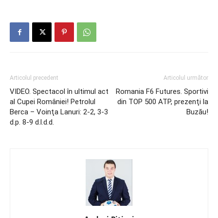
Articolul precedent
Articolul următor
VIDEO. Spectacol în ultimul act
Romania F6 Futures. Sportivi
al Cupei României! Petrolul
din TOP 500 ATP, prezenţi la
Berca – Voinţa Lanuri: 2-2, 3-3
Buzău!
d.p. 8-9 d.l.d.d.