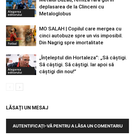
deplasarea de la Clinceni cu
Alegerea
Metaloglobus
editorului
MO SALAH | Copilul care mergea cu
cinci autobuze spre un vis imposibil.
Din Nagrig spre imortalitate
Fotbal
„Înțeleptul din Hortaleza”: „Să câștigi.
Să câștigi. Să câștigi. Iar apoi să
Alegerea
câștigi din nou!”
editorului
LĂSAȚI UN MESAJ
AUTENTIFICAȚI-VĂ PENTRU A LĂSA UN COMENTARIU