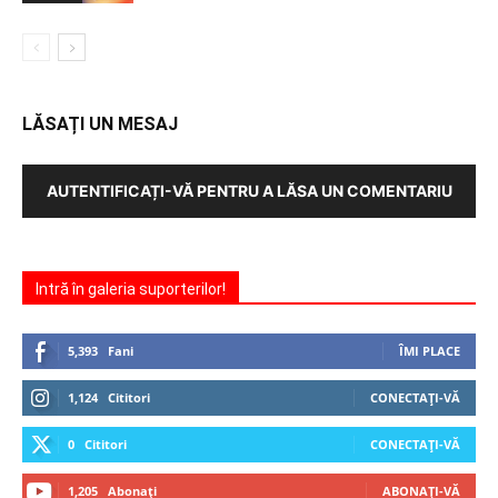
LĂSAȚI UN MESAJ
AUTENTIFICAȚI-VĂ PENTRU A LĂSA UN COMENTARIU
Intră în galeria suporterilor!
5,393
Fani
ÎMI PLACE
1,124
Cititori
CONECTAȚI-VĂ
0
Cititori
CONECTAȚI-VĂ
1,205
Abonați
ABONAȚI-VĂ