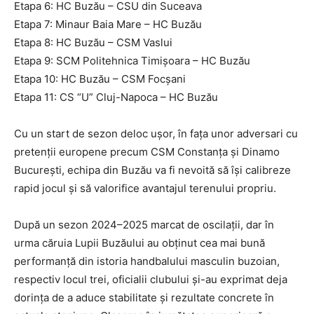
Etapa 6: HC Buzău – CSU din Suceava
Etapa 7: Minaur Baia Mare – HC Buzău
Etapa 8: HC Buzău – CSM Vaslui
Etapa 9: SCM Politehnica Timișoara – HC Buzău
Etapa 10: HC Buzău – CSM Focșani
Etapa 11: CS “U” Cluj-Napoca – HC Buzău
Cu un start de sezon deloc ușor, în fața unor adversari cu
pretenții europene precum CSM Constanța și Dinamo
București, echipa din Buzău va fi nevoită să își calibreze
rapid jocul și să valorifice avantajul terenului propriu.
După un sezon 2024–2025 marcat de oscilații, dar în
urma căruia Lupii Buzăului au obținut cea mai bună
performanță din istoria handbalului masculin buzoian,
respectiv locul trei, oficialii clubului și-au exprimat deja
dorința de a aduce stabilitate și rezultate concrete în