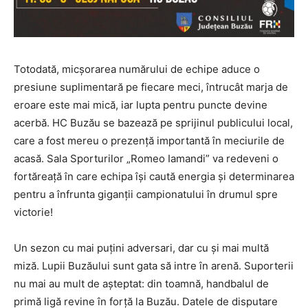
Totodată, micșorarea numărului de echipe aduce o
presiune suplimentară pe fiecare meci, întrucât marja de
eroare este mai mică, iar lupta pentru puncte devine
acerbă. HC Buzău se bazează pe sprijinul publicului local,
care a fost mereu o prezență importantă în meciurile de
acasă. Sala Sporturilor „Romeo Iamandi” va redeveni o
fortăreață în care echipa își caută energia și determinarea
pentru a înfrunta giganții campionatului în drumul spre
victorie!
Un sezon cu mai puțini adversari, dar cu și mai multă
miză. Lupii Buzăului sunt gata să intre în arenă. Suporterii
nu mai au mult de așteptat: din toamnă, handbalul de
primă ligă revine în forță la Buzău. Datele de disputare