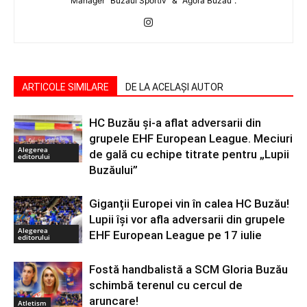
Manager "Buzăul Sportiv" & "Agora Buzau".
ARTICOLE SIMILARE
DE LA ACELAȘI AUTOR
HC Buzău și-a aflat adversarii din
grupele EHF European League. Meciuri
Alegerea
de gală cu echipe titrate pentru „Lupii
editorului
Buzăului”
Giganții Europei vin în calea HC Buzău!
Lupii își vor afla adversarii din grupele
Alegerea
EHF European League pe 17 iulie
editorului
Fostă handbalistă a SCM Gloria Buzău
schimbă terenul cu cercul de
aruncare!
Atletism