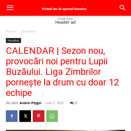
- Publicitate -
Header ad
Acasă
Handbal
Handbal
CALENDAR | Sezon nou,
provocări noi pentru Lupii
Buzăului. Liga Zimbrilor
pornește la drum cu doar 12
echipe
De către
Andrei Pițigoi
-
iulie 7, 2025
0