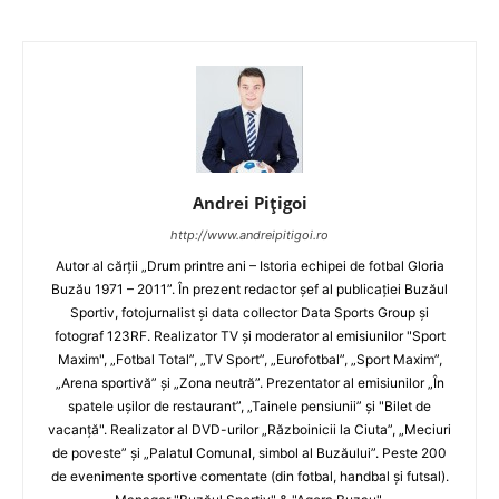
Andrei Pițigoi
http://www.andreipitigoi.ro
Autor al cărţii „Drum printre ani – Istoria echipei de fotbal Gloria
Buzău 1971 – 2011”. În prezent redactor şef al publicaţiei Buzăul
Sportiv, fotojurnalist şi data collector Data Sports Group şi
fotograf 123RF. Realizator TV şi moderator al emisiunilor "Sport
Maxim", „Fotbal Total”, „TV Sport”, „Eurofotbal”, „Sport Maxim”,
„Arena sportivă” şi „Zona neutră”. Prezentator al emisiunilor „În
spatele uşilor de restaurant”, „Tainele pensiunii” şi "Bilet de
vacanţă". Realizator al DVD-urilor „Războinicii la Ciuta”, „Meciuri
de poveste” şi „Palatul Comunal, simbol al Buzăului”. Peste 200
de evenimente sportive comentate (din fotbal, handbal şi futsal).