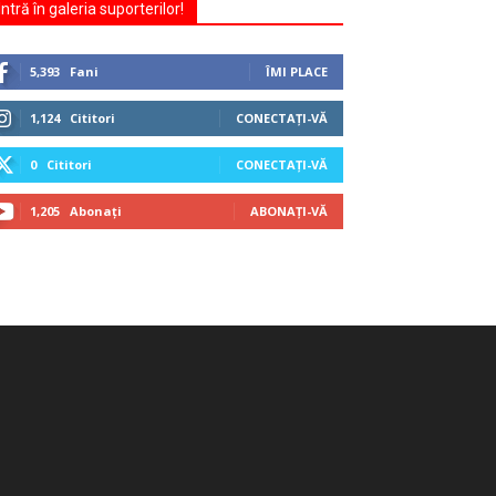
Intră în galeria suporterilor!
5,393
Fani
ÎMI PLACE
1,124
Cititori
CONECTAȚI-VĂ
0
Cititori
CONECTAȚI-VĂ
1,205
Abonați
ABONAȚI-VĂ