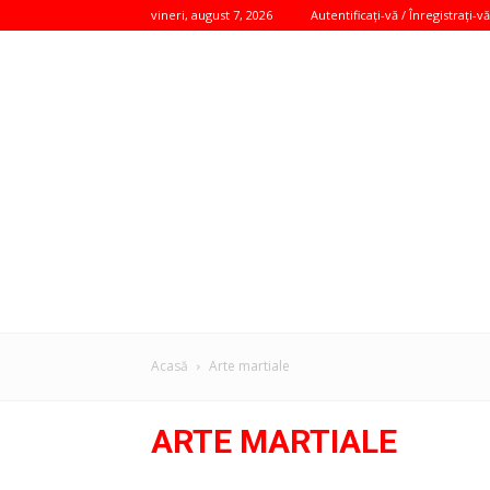
vineri, august 7, 2026
Autentificați-vă / Înregistrați-vă
Acasă
Arte martiale
ARTE MARTIALE