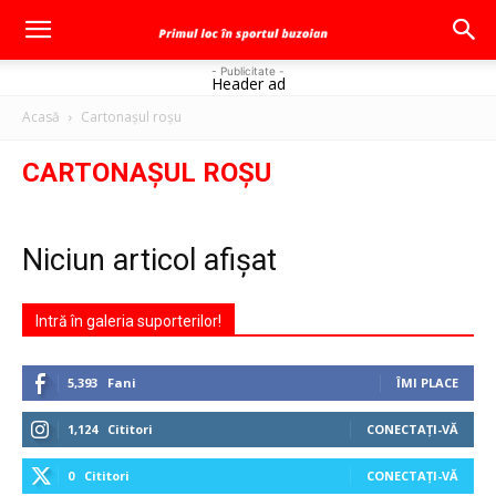
- Publicitate -
Header ad
Acasă
Cartonaşul roşu
CARTONAŞUL ROŞU
Niciun articol afișat
Intră în galeria suporterilor!
5,393
Fani
ÎMI PLACE
1,124
Cititori
CONECTAȚI-VĂ
0
Cititori
CONECTAȚI-VĂ