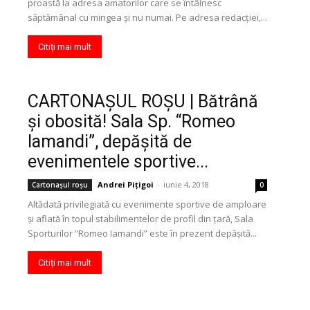
proastă la adresa amatorilor care se întâlnesc
săptămânal cu mingea şi nu numai. Pe adresa redacţiei,...
Citiți mai mult
CARTONAŞUL ROŞU | Bătrână
şi obosită! Sala Sp. “Romeo
Iamandi”, depăşită de
evenimentele sportive...
Andrei Pițigoi
-
iunie 4, 2018
Cartonaşul roşu
0
Altădată privilegiată cu evenimente sportive de amploare
şi aflată în topul stabilimentelor de profil din ţară, Sala
Sporturilor “Romeo Iamandi” este în prezent depăşită...
Citiți mai mult