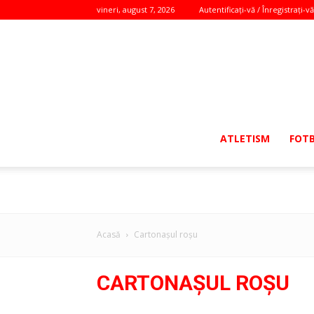
vineri, august 7, 2026
Autentificați-vă / Înregistrați-vă
ATLETISM
FOT
Acasă
Cartonaşul roşu
CARTONAŞUL ROŞU