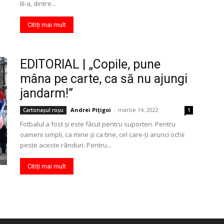
III-a, dintre...
Citiți mai mult
EDITORIAL | „Copile, pune
mâna pe carte, ca să nu ajungi
jandarm!”
Andrei Pițigoi
-
martie 14, 2022
Cartonaşul roşu
1
Fotbalul a fost şi este făcut pentru suporteri. Pentru
oameni simpli, ca mine şi ca tine, cel care-ţi arunci ochii
peste aceste rânduri. Pentru...
Citiți mai mult