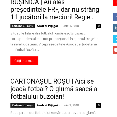
RUŞINICĂ | Au ales
preşedintele FRF, dar nu strâng
11 jucători la meciuri! Regie...
Andrei Pițigoi
-
iunie 4, 2018
Cartonaşul roşu
0
Situaţiile hilare din fotbalul românesc îşi găsesc
corespondentul mai mic proporţional în sportul “rege” de
la nivel judeţean. Vicepreşedintele Asociaţiei Judeţene
de Fotbal Buzău,...
Citiți mai mult
CARTONAŞUL ROŞU | Aici se
joacă fotbal? O glumă seacă a
fotbalului buzoian!
Andrei Pițigoi
-
iunie 3, 2018
Cartonaşul roşu
0
Baza piramidei fotbalului românesc a devenit o glumă