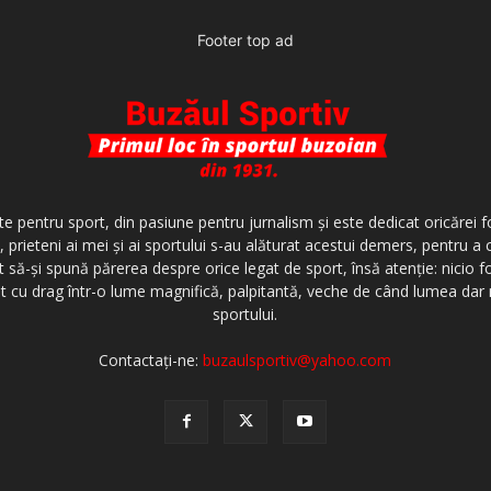
Footer top ad
te pentru sport, din pasiune pentru jurnalism şi este dedicat oricărei f
 prieteni ai mei şi ai sportului s-au alăturat acestui demers, pentru a
t să-şi spună părerea despre orice legat de sport, însă atenţie: nicio f
invit cu drag într-o lume magnifică, palpitantă, veche de când lumea da
sportului.
Contactați-ne:
buzaulsportiv@yahoo.com