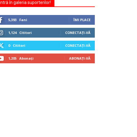
Intră în galeria suporterilor!
5,393
Fani
ÎMI PLACE
1,124
Cititori
CONECTAȚI-VĂ
0
Cititori
CONECTAȚI-VĂ
1,205
Abonați
ABONAȚI-VĂ