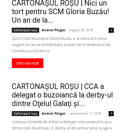
CARTONAŞUL ROŞU | Nici un
tort pentru SCM Gloria Buzău!
Un an de la...
Andrei Pițigoi
-
august 30, 2018
Cartonaşul roşu
0
Sport Club Municipal Gloria Buzău a aniversat în luna
august un an de la înfiinţare, practic de la Hotărârea de
Consiliul Local care a...
Citiți mai mult
CARTONAŞUL ROŞU | CCA a
delegat o buzoiancă la derby-ul
dintre Oţelul Galaţi şi...
Andrei Pițigoi
-
septembrie 17, 2018
Cartonaşul roşu
0
Comisia Centrală de Arbitri a delegat o buzoiancă la una
dintre cele două tuşe, în derby-ul din prima serie a Ligii a