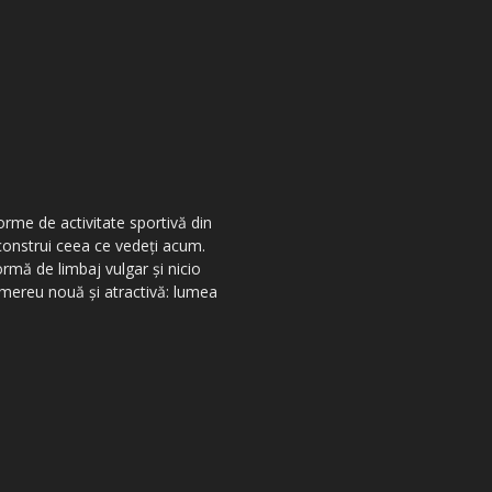
orme de activitate sportivă din
 construi ceea ce vedeţi acum.
ormă de limbaj vulgar şi nicio
r mereu nouă şi atractivă: lumea