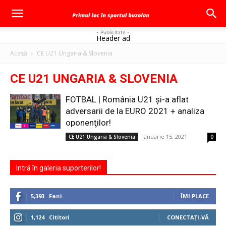
- Publicitate -
Header ad
Acasă
CE U21 Ungaria & Slovenia
CE U21 UNGARIA & SLOVENIA
FOTBAL | România U21 și-a aflat
adversarii de la EURO 2021 + analiza
oponenţilor!
ianuarie 15, 2021
CE U21 Ungaria & Slovenia
0
Intră în galeria suporterilor!
5,393
Fani
ÎMI PLACE
1,124
Cititori
CONECTAȚI-VĂ