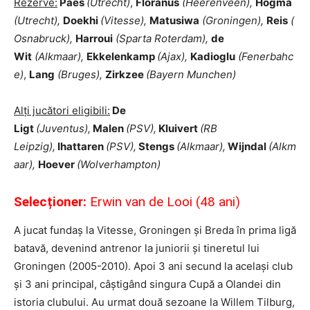
Rezerve:
Paes
(Utrecht)
,
Floranus
(Heerenveen),
Hogma
(Utrecht),
Doekhi
(Vitesse),
Matusiwa
(Groningen),
Reis
(
Osnabruck),
Harroui
(Sparta Roterdam),
de
Wit
(Alkmaar),
Ekkelenkamp
(Ajax),
Kadioglu
(Fenerbahc
e)
,
Lang
(Bruges),
Zirkzee
(Bayern Munchen)
Alți jucători eligibili:
De
Ligt
(Juventus),
Malen
(PSV),
Kluivert
(RB
Leipzig),
Ihattaren
(PSV),
Stengs
(Alkmaar),
Wijndal
(Alkm
aar),
Hoever
(Wolverhampton)
Selecționer:
Erwin van de Looi (48 ani)
A jucat fundaș la Vitesse, Groningen și Breda în prima ligă
batavă, devenind antrenor la juniorii și tineretul lui
Groningen (2005-2010). Apoi 3 ani secund la același club
și 3 ani principal, câștigând singura Cupă a Olandei din
istoria clubului. Au urmat două sezoane la Willem Tilburg,