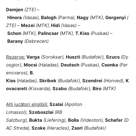
Demjen
(ZTE)
–
Hinora
(Vasas),
Balogh
(Parma),
Nagy
(MTK),
Gergenyi
(
ZTE)
–
Mezei
(MTK),
Hidi
(Vasas)
–
Schon
(MTK),
Palincsar
(MTK),
T. Kiss
(Puskas)
–
Barany
(Debrecen)
Rezerve:
Varga
(Soroksar),
Huszti
(Budafoki),
Szucs
(Dy
osgior),
Mocsi
(Haladas),
Deutsch
(Puskas),
Csonka
(Fer
encvaros),
B.
Kiss
(
Haladas),
Skribek
(Budafoki),
Szendrei
(Honved),
K
ovacsreti
(Kisvarda),
Szabo
(Budafoki),
Biro
(MTK)
Alți jucători eligibili:
Szalai
(Apollon
Limassol),
Szoboszlai
(RB
Salzburg),
Bukta
(Liefering),
Bolla
(Videoton),
Schafer
(D
AC Streda),
Szoke
(Heracles),
Zsori
(Budafoki)