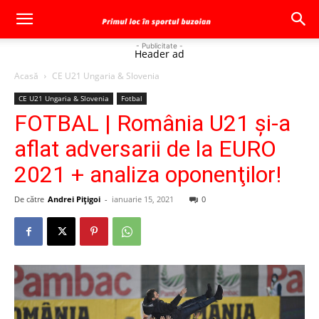
- Publicitate -
Header ad
Acasă
CE U21 Ungaria & Slovenia
CE U21 Ungaria & Slovenia
Fotbal
FOTBAL | România U21 și-a
aflat adversarii de la EURO
2021 + analiza oponenţilor!
De către
Andrei Pițigoi
-
ianuarie 15, 2021
0