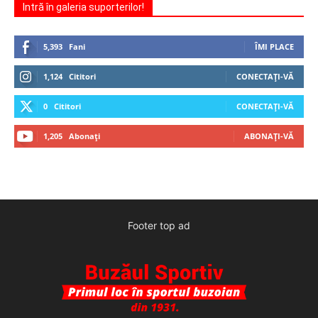
Intră în galeria suporterilor!
5,393
Fani
ÎMI PLACE
1,124
Cititori
CONECTAȚI-VĂ
0
Cititori
CONECTAȚI-VĂ
1,205
Abonați
ABONAȚI-VĂ
Footer top ad