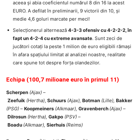
aceea și abia coeficientul numărul 8 din 16 la acest
EURO. A defilat în preliminarii, 9 victorii din 10, și
medie 4,6 goluri marcate per meci!
Selecționerul alternează
4-3-3 ofensiv cu 4-2-2-2, în
fapt un 4-2-4 cu extreme avansate
. Sunt zeci de
jucători cotați la peste 1 milion de euro eligibili rămași
în afara spațiului limitat al analizei noastre, realitate
care spune tot despre forța olandezilor.
Echipa (100,7 milioane euro în primul 11)
Scherpen
(Ajax)
–
Zeefuik
(Hertha)
,
Schuurs
(Ajax),
Botman
(Lille),
Bakker
(PSG)
–
Koopmeiners
(Alkmaar),
Gravenberch
(Ajax)
–
Dilrosun
(Hertha),
Gakpo
(PSV)
–
Boadu
(Alkmaar),
Sierhuis
(Reims)