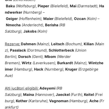
Baku
(Wolfsburg)
,
Pieper
(Bielefeld),
Mai
(Darmstadt),
Ha
ndwerker
(Nurnberg)
–
Geiger
(Hoffenheim),
Maier
(Bielefeld),
Ozcan
(Koln) –
Nmecha
(Anderlecht)
,
Berisha
(RB
Salzburg),
Jakobs
(Koln)
Rezerve:
Dahmen
(Mainz)
,
Leitsch
(Bochum),
Kilian
(Main
z),
Passlack
(Dortmund),
Schlotterbeck
(Union
Berlin),
Dorsch
(Gent),
Mbom
(Werder
Bremen),
Wirtz
(Leverkusen),
Burkardt
(Mainz),
Wintzhe
imer
(Hamburg)
,
Hack
(Nurnberg),
Kruger
(Erzgebirge
Aue)
Alți jucători eligibili:
Adeyemi
(RB
Salzburg),
Maina
(Hannover),
Jaeckel
(Furth),
Keitel
(Frei
burg),
Kother
(Karlsruhe),
Vagnoman
(Hamburg),
Ache
(Fr
ankfurt)