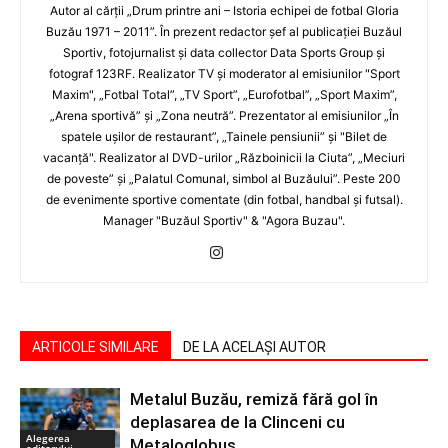
Autor al cărţii „Drum printre ani – Istoria echipei de fotbal Gloria
Buzău 1971 – 2011”. În prezent redactor şef al publicaţiei Buzăul
Sportiv, fotojurnalist şi data collector Data Sports Group şi
fotograf 123RF. Realizator TV şi moderator al emisiunilor "Sport
Maxim", „Fotbal Total”, „TV Sport”, „Eurofotbal”, „Sport Maxim”,
„Arena sportivă” şi „Zona neutră”. Prezentator al emisiunilor „În
spatele uşilor de restaurant”, „Tainele pensiunii” şi "Bilet de
vacanţă". Realizator al DVD-urilor „Războinicii la Ciuta”, „Meciuri
de poveste” şi „Palatul Comunal, simbol al Buzăului”. Peste 200
de evenimente sportive comentate (din fotbal, handbal şi futsal).
Manager "Buzăul Sportiv" & "Agora Buzau".
ARTICOLE SIMILARE
DE LA ACELAȘI AUTOR
Metalul Buzău, remiză fără gol în
deplasarea de la Clinceni cu
Alegerea
Metaloglobus
editorului