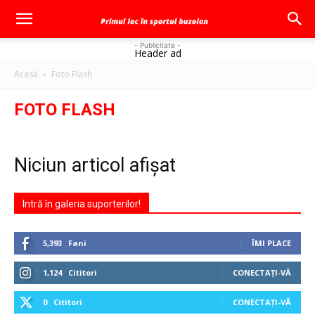
- Publicitate -
Header ad
Acasă
Foto Flash
FOTO FLASH
Niciun articol afișat
Intră în galeria suporterilor!
5,393
Fani
ÎMI PLACE
1,124
Cititori
CONECTAȚI-VĂ
0
Cititori
CONECTAȚI-VĂ