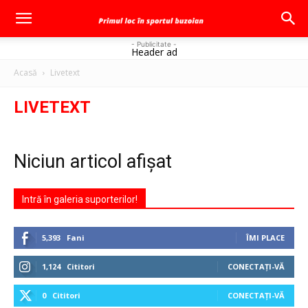
- Publicitate -
Header ad
Acasă
Livetext
LIVETEXT
Niciun articol afișat
Intră în galeria suporterilor!
5,393
Fani
ÎMI PLACE
1,124
Cititori
CONECTAȚI-VĂ
0
Cititori
CONECTAȚI-VĂ