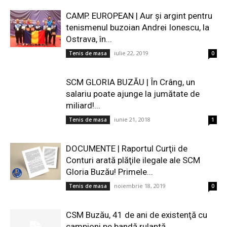
CAMP. EUROPEAN | Aur și argint pentru
tenismenul buzoian Andrei Ionescu, la
Ostrava, în...
iulie 22, 2019
Tenis de masa
0
SCM GLORIA BUZĂU | În Crâng, un
salariu poate ajunge la jumătate de
miliard!...
iunie 21, 2018
Tenis de masa
1
DOCUMENTE | Raportul Curţii de
Conturi arată plăţile ilegale ale SCM
Gloria Buzău! Primele...
noiembrie 18, 2019
Tenis de masa
0
CSM Buzău, 41 de ani de existenţă cu
campioni pe bandă rulantă