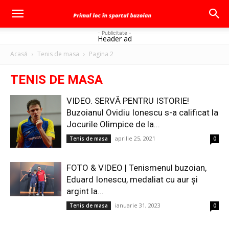
- Publicitate -
Header ad
Acasă
Tenis de masa
Pagina 2
TENIS DE MASA
VIDEO. SERVĂ PENTRU ISTORIE!
Buzoianul Ovidiu Ionescu s-a calificat la
Jocurile Olimpice de la...
aprilie 25, 2021
Tenis de masa
0
FOTO & VIDEO | Tenismenul buzoian,
Eduard Ionescu, medaliat cu aur şi
argint la...
ianuarie 31, 2023
Tenis de masa
0