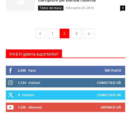
februarie 25, 2013
Tenis de masa
0
1
2
3
Intră în galeria suporterilor!
5,393
Fani
ÎMI PLACE
1,124
Cititori
CONECTAȚI-VĂ
0
Cititori
CONECTAȚI-VĂ
1,205
Abonați
ABONAȚI-VĂ