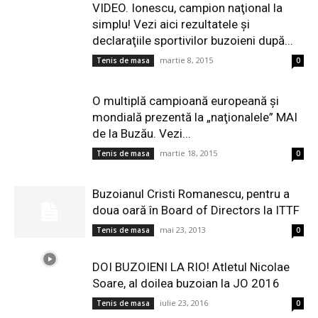
VIDEO. Ionescu, campion naţional la
simplu! Vezi aici rezultatele şi
declaraţiile sportivilor buzoieni după...
martie 8, 2015
Tenis de masa
0
O multiplă campioană europeană şi
mondială prezentă la „naţionalele” MAI
de la Buzău. Vezi...
martie 18, 2015
Tenis de masa
0
Buzoianul Cristi Romanescu, pentru a
doua oară în Board of Directors la ITTF
mai 23, 2013
Tenis de masa
0
DOI BUZOIENI LA RIO! Atletul Nicolae
Soare, al doilea buzoian la JO 2016
iulie 23, 2016
Tenis de masa
0