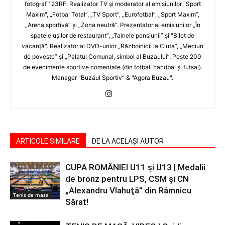
fotograf 123RF. Realizator TV şi moderator al emisiunilor "Sport
Maxim", „Fotbal Total”, „TV Sport”, „Eurofotbal”, „Sport Maxim”,
„Arena sportivă” şi „Zona neutră”. Prezentator al emisiunilor „În
spatele uşilor de restaurant”, „Tainele pensiunii” şi "Bilet de
vacanţă". Realizator al DVD-urilor „Războinicii la Ciuta”, „Meciuri
de poveste” şi „Palatul Comunal, simbol al Buzăului”. Peste 200
de evenimente sportive comentate (din fotbal, handbal şi futsal).
Manager "Buzăul Sportiv" & "Agora Buzau".
ARTICOLE SIMILARE
DE LA ACELAȘI AUTOR
CUPA ROMÂNIEI U11 şi U13 | Medalii
de bronz pentru LPS, CSM şi CN
„Alexandru Vlahuţă” din Râmnicu
Tenis de masa
Sărat!