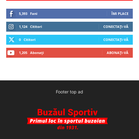
5,393
Fani
ÎMI PLACE
1,124
Cititori
CONECTAȚI-VĂ
0
Cititori
CONECTAȚI-VĂ
1,205
Abonați
ABONAȚI-VĂ
Footer top ad