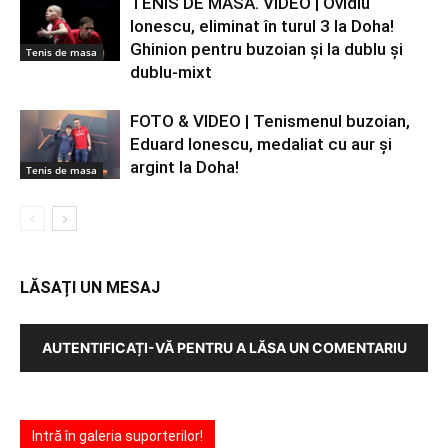
TENIS DE MASĂ. VIDEO | Ovidiu
Ionescu, eliminat în turul 3 la Doha!
Ghinion pentru buzoian şi la dublu şi
Tenis de masa
dublu-mixt
FOTO & VIDEO | Tenismenul buzoian,
Eduard Ionescu, medaliat cu aur şi
argint la Doha!
Tenis de masa
LĂSAȚI UN MESAJ
AUTENTIFICAȚI-VĂ PENTRU A LĂSA UN COMENTARIU
Intră în galeria suporterilor!