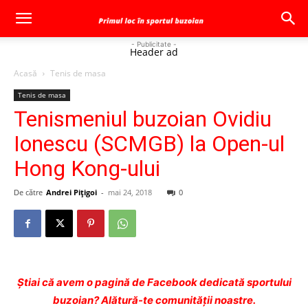
- Publicitate -
Header ad
Acasă
Tenis de masa
Tenis de masa
Tenismeniul buzoian Ovidiu
Ionescu (SCMGB) la Open-ul
Hong Kong-ului
De către
Andrei Pițigoi
-
mai 24, 2018
0
Ştiai că avem o pagină de Facebook dedicată sportului
buzoian? Alătură-te comunității noastre.