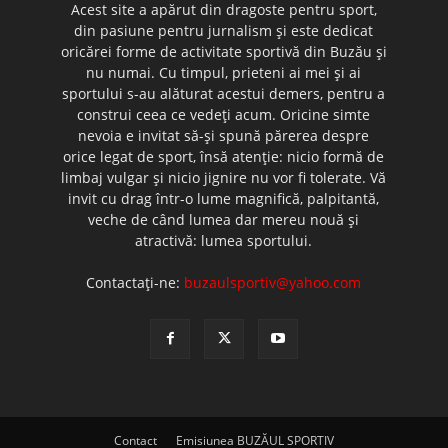
Acest site a apărut din dragoste pentru sport,
din pasiune pentru jurnalism şi este dedicat
oricărei forme de activitate sportivă din Buzău şi
nu numai. Cu timpul, prieteni ai mei şi ai
sportului s-au alăturat acestui demers, pentru a
construi ceea ce vedeţi acum. Oricine simte
nevoia e invitat să-şi spună părerea despre
orice legat de sport, însă atenţie: nicio formă de
limbaj vulgar şi nicio jignire nu vor fi tolerate. Vă
invit cu drag într-o lume magnifică, palpitantă,
veche de când lumea dar mereu nouă şi
atractivă: lumea sportului.
Contactați-ne:
buzaulsportiv@yahoo.com
Contact
Emisiunea BUZĂUL SPORTIV