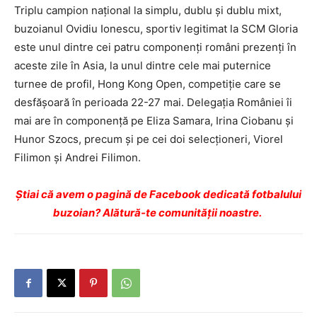
Triplu campion naţional la simplu, dublu şi dublu mixt,
buzoianul Ovidiu Ionescu, sportiv legitimat la SCM Gloria
este unul dintre cei patru componenţi români prezenţi în
aceste zile în Asia, la unul dintre cele mai puternice
turnee de profil, Hong Kong Open, competiţie care se
desfăşoară în perioada 22-27 mai. Delegaţia României îi
mai are în componenţă pe Eliza Samara, Irina Ciobanu şi
Hunor Szocs, precum şi pe cei doi selecţioneri, Viorel
Filimon şi Andrei Filimon.
Ştiai că avem o pagină de Facebook dedicată fotbalului
buzoian? Alătură-te comunității noastre.