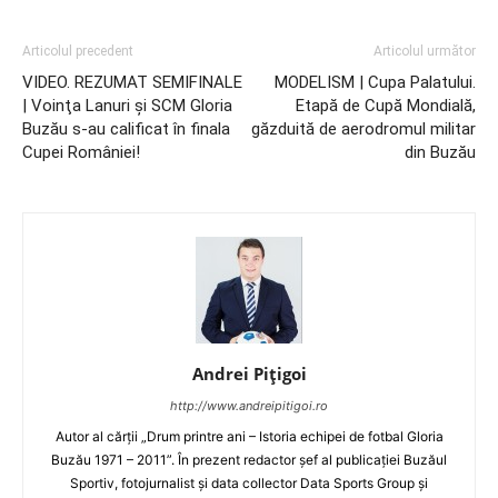
Articolul precedent
Articolul următor
VIDEO. REZUMAT SEMIFINALE
MODELISM | Cupa Palatului.
| Voinţa Lanuri şi SCM Gloria
Etapă de Cupă Mondială,
Buzău s-au calificat în finala
găzduită de aerodromul militar
Cupei României!
din Buzău
Andrei Pițigoi
http://www.andreipitigoi.ro
Autor al cărţii „Drum printre ani – Istoria echipei de fotbal Gloria
Buzău 1971 – 2011”. În prezent redactor şef al publicaţiei Buzăul
Sportiv, fotojurnalist şi data collector Data Sports Group şi