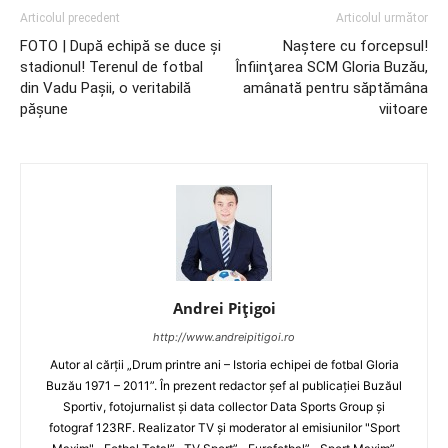
Articolul precedent
Articolul următor
FOTO | După echipă se duce şi
Naştere cu forcepsul!
stadionul! Terenul de fotbal
Înfiinţarea SCM Gloria Buzău,
din Vadu Paşii, o veritabilă
amânată pentru săptămâna
păşune
viitoare
Andrei Pițigoi
http://www.andreipitigoi.ro
Autor al cărţii „Drum printre ani – Istoria echipei de fotbal Gloria
Buzău 1971 – 2011”. În prezent redactor şef al publicaţiei Buzăul
Sportiv, fotojurnalist şi data collector Data Sports Group şi
fotograf 123RF. Realizator TV şi moderator al emisiunilor "Sport