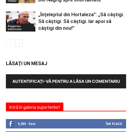
Fotbal
„Înțeleptul din Hortaleza”: „Să câștigi.
Să câștigi. Să câștigi. Iar apoi să
Alegerea
câștigi din nou!”
editorului
LĂSAȚI UN MESAJ
AUTENTIFICAȚI-VĂ PENTRU A LĂSA UN COMENTARIU
Intră în galeria suporterilor!
5,393
Fani
ÎMI PLACE