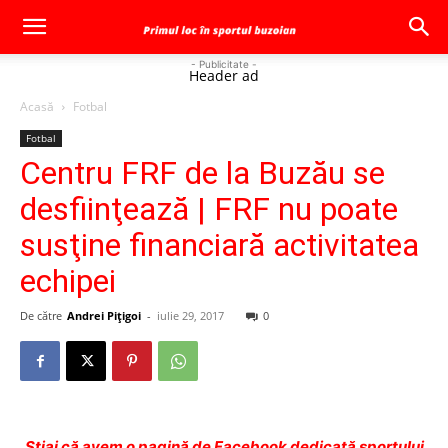
- Publicitate -
Header ad
Acasă
Fotbal
Fotbal
Centru FRF de la Buzău se
desfiinţează | FRF nu poate
susţine financiară activitatea
echipei
De către
Andrei Pițigoi
-
iulie 29, 2017
0
Ştiai că avem o pagină de Facebook dedicată sportului