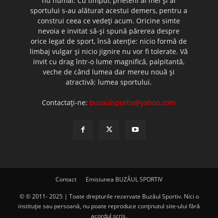
nu numai. Cu timpul, prieteni ai mei şi ai
sportului s-au alăturat acestui demers, pentru a
construi ceea ce vedeţi acum. Oricine simte
nevoia e invitat să-şi spună părerea despre
orice legat de sport, însă atenţie: nicio formă de
limbaj vulgar şi nicio jignire nu vor fi tolerate. Vă
invit cu drag într-o lume magnifică, palpitantă,
veche de când lumea dar mereu nouă şi
atractivă: lumea sportului.
Contactați-ne:
buzaulsportiv@yahoo.com
Contact
Emisiunea BUZĂUL SPORTIV
© © 2011- 2025 | Toate drepturile rezervate Buzăul Sportiv. Nici o
instituţie sau persoană, nu poate reproduce conţinutul site-ului fără
acordul scris.