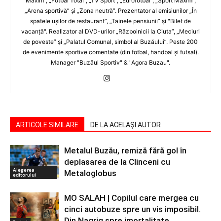
Maxim", „Fotbal Total”, „TV Sport”, „Eurofotbal”, „Sport Maxim”,
„Arena sportivă” şi „Zona neutră”. Prezentator al emisiunilor „În
spatele uşilor de restaurant”, „Tainele pensiunii” şi "Bilet de
vacanţă". Realizator al DVD-urilor „Războinicii la Ciuta”, „Meciuri
de poveste” şi „Palatul Comunal, simbol al Buzăului”. Peste 200
de evenimente sportive comentate (din fotbal, handbal şi futsal).
Manager "Buzăul Sportiv" & "Agora Buzau".
ARTICOLE SIMILARE
DE LA ACELAȘI AUTOR
Metalul Buzău, remiză fără gol în
deplasarea de la Clinceni cu
Alegerea
Metaloglobus
editorului
MO SALAH | Copilul care mergea cu
cinci autobuze spre un vis imposibil.
Din Nagrig spre imortalitate